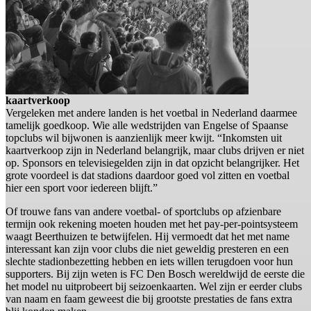
kaartverkoop
Vergeleken met andere landen is het voetbal in Nederland daarmee
tamelijk goedkoop. Wie alle wedstrijden van Engelse of Spaanse
topclubs wil bijwonen is aanzienlijk meer kwijt. “Inkomsten uit
kaartverkoop zijn in Nederland belangrijk, maar clubs drijven er niet
op. Sponsors en televisiegelden zijn in dat opzicht belangrijker. Het
grote voordeel is dat stadions daardoor goed vol zitten en voetbal
hier een sport voor iedereen blijft.”
Of trouwe fans van andere voetbal- of sportclubs op afzienbare
termijn ook rekening moeten houden met het pay-per-pointsysteem
waagt Beerthuizen te betwijfelen. Hij vermoedt dat het met name
interessant kan zijn voor clubs die niet geweldig presteren en een
slechte stadionbezetting hebben en iets willen terugdoen voor hun
supporters. Bij zijn weten is FC Den Bosch wereldwijd de eerste die
het model nu uitprobeert bij seizoenkaarten. Wel zijn er eerder clubs
van naam en faam geweest die bij grootste prestaties de fans extra