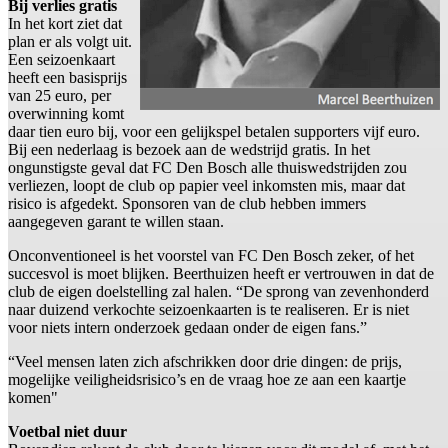
Bij verlies gratis
In het kort ziet dat
plan er als volgt uit.
Een seizoenkaart
heeft een basisprijs
van 25 euro, per
overwinning komt
daar tien euro bij, voor een gelijkspel betalen supporters vijf euro.
Bij een nederlaag is bezoek aan de wedstrijd gratis. In het
ongunstigste geval dat FC Den Bosch alle thuiswedstrijden zou
verliezen, loopt de club op papier veel inkomsten mis, maar dat
risico is afgedekt. Sponsoren van de club hebben immers
aangegeven garant te willen staan.
Onconventioneel is het voorstel van FC Den Bosch zeker, of het
succesvol is moet blijken. Beerthuizen heeft er vertrouwen in dat de
club de eigen doelstelling zal halen. “De sprong van zevenhonderd
naar duizend verkochte seizoenkaarten is te realiseren. Er is niet
voor niets intern onderzoek gedaan onder de eigen fans.”
“Veel mensen laten zich afschrikken door drie dingen: de prijs,
mogelijke veiligheidsrisico’s en de vraag hoe ze aan een kaartje
komen"
Voetbal niet duur