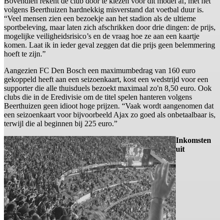
Bovendien rekent de club door te kiezen voor dit model af, met het
volgens Beerthuizen hardnekkig misverstand dat voetbal duur is.
“Veel mensen zien een bezoekje aan het stadion als de ultieme
sportbeleving, maar laten zich afschrikken door drie dingen: de prijs,
mogelijke veiligheidsrisico’s en de vraag hoe ze aan een kaartje
komen. Laat ik in ieder geval zeggen dat die prijs geen belemmering
hoeft te zijn.”
Aangezien FC Den Bosch een maximumbedrag van 160 euro
gekoppeld heeft aan een seizoenkaart, kost een wedstrijd voor een
supporter die alle thuisduels bezoekt maximaal zo'n 8,50 euro. Ook
clubs die in de Eredivisie om de titel spelen hanteren volgens
Beerthuizen geen idioot hoge prijzen. “Vaak wordt aangenomen dat
een seizoenkaart voor bijvoorbeeld Ajax zo goed als onbetaalbaar is,
terwijl die al beginnen bij 225 euro.”
Inkomsten
uit