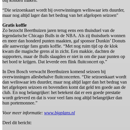
blij konden maken.
“Die seizoenkaart wordt bij overwinningen weliswaar iets duurder,
maar nog altijd lager dan het bedrag van het afgelopen seizoen"
Gratis koffie
Zo bezocht Beerthuizen jaren terug eens een thuisduel van de
legendarische Chicago Bulls in de NBA. Als zij thuisduels wonnen
en meer dan honderd punten maakten, gaf sponsor Dunkin’ Donuts
alle aanwezige fans gratis koffie. “Met nog ruim tijd op de klok
kwam die magische grens al in zicht. Een makkie, dachten de
supporters, maar de Bulls slaagden er niet in om die paar punten op
het bord te krijgen. Dat leverde een flink fluitconcert op.”
In Den Bosch verwacht Beerthuizen komend seizoen bij
overwinningen allesbehalve fluitconcerten. “Die seizoenkaart wordt
dan weliswaar iets duurder, maar nog altijd lager dan het bedrag van
het afgelopen seizoen en bovendien komt dat geld ten goede aan de
club. En nog belangrijker: het betekent dat er een goede prestatie
wordt geleverd en dat is voor veel fans nog altijd belangrijker dan
hun portemonnee.”
Voor meer informatie:
www.bigplans.nl
Deel dit bericht: