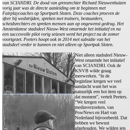
van SCIANDRI. De dood van grensrechter Richard Nieuwenhuizen
vorig jaar was de directe aanleiding om te beginnen met
Fairplaycoaches op Sportpark Sloten. Deze coaches proeven de
sfeer bij wedstrijden, spreken met trainers, bestuurders,
scheidsrechters en spreken mensen aan op ongewenst gedrag. Het
Amsterdamse stadsdeel Nieuw-West omarmde het initiatief en na
een succesvolle pilot vorig seizoen werd het project na de zomer
voortgezet. Peeters hoopt ook in 2014 met subsidie van het
stadsdeel verder te kunnen en niet alleen op Sportpak Sloten.
Niet alleen stadsdeel Nieuw-
West omarmde het initiatief
van SCIANDRI. Ook de
KNVB wilde graag
meewerken. “In de
beginfase kregen we veel
aandacht want het was
natuurlijk een hot item op
dat moment”, vertelt Peeters.
“We kregen veel
mediaverzoeken, van
PowNews en Hart van
Nederland bijvoorbeeld. Dat
hebben we bewust
afgehouden. We wilden iets