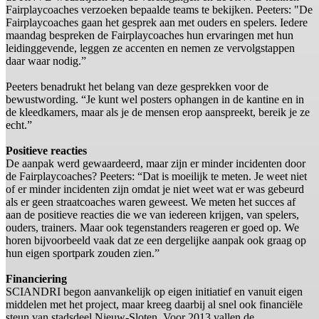
Fairplaycoaches verzoeken bepaalde teams te bekijken. Peeters: "De
Fairplaycoaches gaan het gesprek aan met ouders en spelers. Iedere
maandag bespreken de Fairplaycoaches hun ervaringen met hun
leidinggevende, leggen ze accenten en nemen ze vervolgstappen
daar waar nodig.”
Peeters benadrukt het belang van deze gesprekken voor de
bewustwording. “Je kunt wel posters ophangen in de kantine en in
de kleedkamers, maar als je de mensen erop aanspreekt, bereik je ze
echt.”
Positieve reacties
De aanpak werd gewaardeerd, maar zijn er minder incidenten door
de Fairplaycoaches? Peeters: “Dat is moeilijk te meten. Je weet niet
of er minder incidenten zijn omdat je niet weet wat er was gebeurd
als er geen straatcoaches waren geweest. We meten het succes af
aan de positieve reacties die we van iedereen krijgen, van spelers,
ouders, trainers. Maar ook tegenstanders reageren er goed op. We
horen bijvoorbeeld vaak dat ze een dergelijke aanpak ook graag op
hun eigen sportpark zouden zien.”
Financiering
SCIANDRI begon aanvankelijk op eigen initiatief en vanuit eigen
middelen met het project, maar kreeg daarbij al snel ook financiële
steun van stadsdeel Nieuw-Sloten. Voor 2013 vallen de