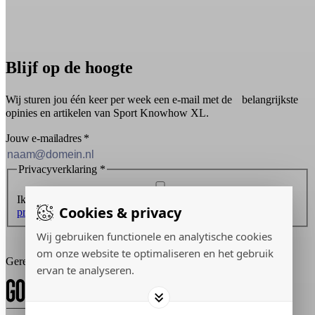
Blijf op de hoogte
Wij sturen jou één keer per week een e-mail met de belangrijkste
opinies en artikelen van Sport Knowhow XL.
Jouw e-mailadres
*
Privacyverklaring
*
Ik ontvang graag de nieuwsbrief en ga akkoord met de
Cookies & privacy
privacyverklaring
.
Wij gebruiken functionele en analytische cookies
Inschrijven
om onze website te optimaliseren en het gebruik
Gerealiseerd door:
ervan te analyseren.