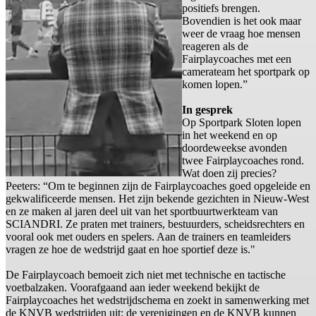
positiefs brengen.
Bovendien is het ook maar
weer de vraag hoe mensen
reageren als de
Fairplaycoaches met een
camerateam het sportpark op
komen lopen.”
In gesprek
Op Sportpark Sloten lopen
in het weekend en op
doordeweekse avonden
twee Fairplaycoaches rond.
Wat doen zij precies?
Peeters: “Om te beginnen zijn de Fairplaycoaches goed opgeleide en
gekwalificeerde mensen. Het zijn bekende gezichten in Nieuw-West
en ze maken al jaren deel uit van het sportbuurtwerkteam van
SCIANDRI. Ze praten met trainers, bestuurders, scheidsrechters en
vooral ook met ouders en spelers. Aan de trainers en teamleiders
vragen ze hoe de wedstrijd gaat en hoe sportief deze is."
De Fairplaycoach bemoeit zich niet met technische en tactische
voetbalzaken. Voorafgaand aan ieder weekend bekijkt de
Fairplaycoaches het wedstrijdschema en zoekt in samenwerking met
de KNVB wedstrijden uit; de verenigingen en de KNVB kunnen