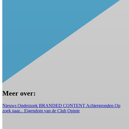
Meer over:
Nieuws
Onderzoek
BRANDED CONTENT
Achtergronden
Op
zoek naar...
Eigendom van de Club
Opinie