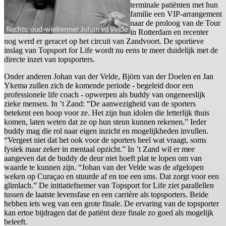
terminale patiënten met hun
familie een VIP-arrangement
naar de proloog van de Tour
in Rotterdam en recenter
nog werd er geracet op het circuit van Zandvoort. De sportieve
inslag van Topsport for Life wordt nu eens te meer duidelijk met de
directe inzet van topsporters.
Onder anderen Johan van der Velde, Björn van der Doelen en Jan
Ykema zullen zich de komende periode - begeleid door een
professionele life coach - opwerpen als buddy van ongeneeslijk
zieke mensen. In ’t Zand: “De aanwezigheid van de sporters
betekent een hoop voor ze. Het zijn hun idolen die letterlijk thuis
komen, laten weten dat ze op hun steun kunnen rekenen.” Ieder
buddy mag die rol naar eigen inzicht en mogelijkheden invullen.
“Vergeet niet dat het ook voor de sporters heel wat vraagt, soms
fysiek maar zeker in mentaal opzicht.” In ’t Zand wil er mee
aangeven dat de buddy de deur niet hoeft plat te lopen om van
waarde te kunnen zijn. “Johan van der Velde was de afgelopen
weken op Curaçao en stuurde af en toe een sms. Dat zorgt voor een
glimlach.” De initiatiefnemer van Topsport for Life ziet parallellen
tussen de laatste levensfase en een carrière als topsporters. Beide
hebben iets weg van een grote finale. De ervaring van de topsporter
kan ertoe bijdragen dat de patiënt deze finale zo goed als mogelijk
beleeft.