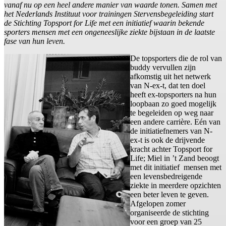
vanaf nu op een heel andere manier van waarde tonen. Samen met
het Nederlands Instituut voor trainingen Stervensbegeleiding start
de Stichting Topsport for Life met een initiatief waarin bekende
sporters mensen met een ongeneeslijke ziekte bijstaan in de laatste
fase van hun leven.
De topsporters die de rol van
buddy vervullen zijn
afkomstig uit het netwerk
van N-ex-t, dat ten doel
heeft ex-topsporters na hun
loopbaan zo goed mogelijk
te begeleiden op weg naar
een andere carrière. Eén van
de initiatiefnemers van N-
ex-t is ook de drijvende
kracht achter Topsport for
Life; Miel in ’t Zand beoogt
met dit initiatief mensen met
een levensbedreigende
ziekte in meerdere opzichten
een beter leven te geven.
Afgelopen zomer
organiseerde de stichting
voor een groep van 25