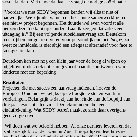
zeven landen. Met name dat laatste vraagt de nodige coördinatie.
“Voordat we met SEDY begonnen kenden wij elkaar niet of
nauwelijks. We zijn niet vanuit een bestaande samenwerking met
een nieuw project begonnen. Het duurde wel even voordat alle
neuzen dezelfde kant op stonden. Laat ik zeggen dat zoiets een
uitdaging is.” Bij een volgende subsidieaanvraag zou Deutekom
meer tijd en budget reserveren voor persoonlijk contact.
Skype
, zo
weet ze inmiddels, is niet altijd een adequaat alternatief voor face-to-
face-gesprekken.
Deutekom kan met nog een klein jaar voor de boeg al wijzen op
uitgebreid onderzoek dat is uitgevoerd naar de sportwensen van
kinderen met een beperking
Resultaten
Projecten die met succes een aanvraag indienen, hoeven de
Europese Unie niet wekelijks op de hoogte te stellen van hun
vorderingen. Belangrijk is dat zij aan het einde van de looptijd van
drie jaar resultaat laten zien. Deutekom noemt het een
eindafrekening. Wat SEDY betreft maakt ze zich daar overigens
geen zorgen over.
“Wij doen wat we beloofd hebben. Al onze partners leveren en dat
is al tamelijk bijzonder, want in Zuid-Europa lijken deadlines net
wat flexibeler dan in Nederland of Scandinavië.” Deutekom kan met