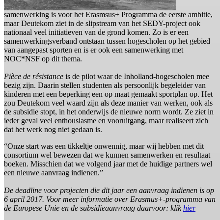
samenwerking is voor het Erasmsus+ Programma de eerste ambitie,
maar Deutekom ziet in de slipstream van het SEDY-project ook
nationaal veel initiatieven van de grond komen. Zo is er een
samenwerkingsverband ontstaan tussen hogescholen op het gebied
van aangepast sporten en is er ook een samenwerking met
NOC*NSF op dit thema.
Pièce de résistance
is de pilot waar de Inholland-hogescholen mee
bezig zijn. Daarin stellen studenten als persoonlijk begeleider van
kinderen met een beperking een op maat gemaakt sportplan op. Het
zou Deutekom veel waard zijn als deze manier van werken, ook als
de subsidie stopt, in het onderwijs de nieuwe norm wordt. Ze ziet in
ieder geval veel enthousiasme en vooruitgang, maar realiseert zich
dat het werk nog niet gedaan is.
“Onze start was een tikkeltje onwennig, maar wij hebben met dit
consortium wel bewezen dat we kunnen samenwerken en resultaat
boeken. Misschien dat we volgend jaar met de huidige partners wel
een nieuwe aanvraag indienen.”
De deadline voor projecten die dit jaar een aanvraag indienen is op
6 april 2017. Voor meer informatie over Erasmus+-programma van
de Europese Unie en de subsidieaanvraag daarvoor: klik
hier