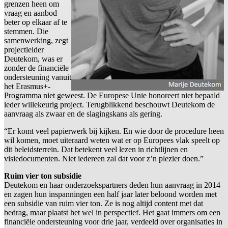
grenzen heen om
vraag en aanbod
beter op elkaar af te
stemmen. Die
samenwerking, zegt
projectleider
Deutekom, was er
zonder de financiële
ondersteuning vanuit
het Erasmus+-
Programma niet geweest. De Europese Unie honoreert niet bepaald
ieder willekeurig project. Terugblikkend beschouwt Deutekom de
aanvraag als zwaar en de slagingskans als gering.
“Er komt veel papierwerk bij kijken. En wie door de procedure heen
wil komen, moet uiteraard weten wat er op Europees vlak speelt op
dit beleidsterrein. Dat betekent veel lezen in richtlijnen en
visiedocumenten. Niet iedereen zal dat voor z’n plezier doen.”
Ruim vier ton subsidie
Deutekom en haar onderzoekspartners deden hun aanvraag in 2014
en zagen hun inspanningen een half jaar later beloond worden met
een subsidie van ruim vier ton. Ze is nog altijd content met dat
bedrag, maar plaatst het wel in perspectief. Het gaat immers om een
financiële ondersteuning voor drie jaar, verdeeld over organisaties in