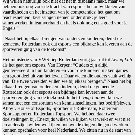
Wij willen natuurlijk ook niet dat het in disbalans raakt, maar we
hebben ook oog voor de kracht van esports: het ontwikkelen van
vaardigheden en het inzetten van je competenties: het gaat om
reactiesnelheid; beslissingen nemen onder druk; je leert
samenwerken in teamverband en het is ook nog eens goed voor je
Engels.”
"Naast het bij elkaar brengen van ouders en kinderen, denkt de
gemeente Rotterdam ook dat esports een bijdrage kan leveren aan de
sportvereniging van de toekomst"
Het ministerie van VWS riep Rotterdam vorig jaar uit tot
Living Lab
als het gaat om esports. Van Herpen: “Ouders zijn altijd
geïnteresseerd in hun kinderen en voor die kinderen maken games
een groot deel uit van het leven. Daar weten die ouders vaak weinig
van. Die twee werelden willen we bij elkaar brengen.” Naast het bij
elkaar brengen van ouders en kinderen, denkt de gemeente
Rotterdam ook dat esports een bijdrage kan leveren aan de
sportvereniging van de toekomst. In het
Living Lab
werken we
samen met een consortium van kennisinstellingen, het bedrijfsleven,
Ahoy’, House of Esports, Sportbedrijf Rotterdam, Rotterdam
Sportsupport en Rotterdam Topsport. We hebben daar twee
doelstellingen bij. Enerzijds willen we kijken wat werkt en wat niet
en anderzijds willen we kijken hoe we de dingen die goed werken
kunnen opschalen voor heel Nederland. We zitten nu in de start van