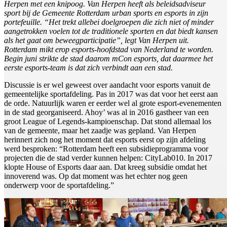
Herpen met een knipoog. Van Herpen heeft als beleidsadviseur
sport bij de Gemeente Rotterdam urban sports en esports in zijn
portefeuille. “Het trekt allebei doelgroepen die zich niet of minder
aangetrokken voelen tot de traditionele sporten en dat biedt kansen
als het gaat om beweegparticipatie”, legt Van Herpen uit.
Rotterdam mikt erop esports-hoofdstad van Nederland te worden.
Begin juni strikte de stad daarom mCon esports, dat daarmee het
eerste esports-team is dat zich verbindt aan een stad.
Discussie is er wel geweest over aandacht voor esports vanuit de
gemeentelijke sportafdeling. Pas in 2017 was dat voor het eerst aan
de orde. Natuurlijk waren er eerder wel al grote esport-evenementen
in de stad georganiseerd. Ahoy’ was al in 2016 gastheer van een
groot League of Legends-kampioenschap. Dat stond allemaal los
van de gemeente, maar het zaadje was gepland. Van Herpen
herinnert zich nog het moment dat esports eerst op zijn afdeling
werd besproken: “Rotterdam heeft een subsidieprogramma voor
projecten die de stad verder kunnen helpen: CityLab010. In 2017
klopte House of Esports daar aan. Dat kreeg subsidie omdat het
innoverend was. Op dat moment was het echter nog geen
onderwerp voor de sportafdeling.”