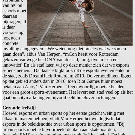
van mCon
esports moet
daaraan
bijdragen, al
is daar
vooralsnog
nog geen
concrete
invulling aangegeven. “We weten nog niet precies wat we samen
gaan doen”, aldus Van Herpen. “mCon heeft voor Rotterdam
gekozen vanwege het DNA van de stad, jong, dynamisch en
innovatief. En als stad laten wij op deze manier zien dat we esports
serieus nemen.” Dat laatste blijkt ook uit de esports-evenementen in
de stad, zoals DreamHack Rotterdam 2019. De verhoudingen liggen
op dat gebied anders dan in 2016, toen Riot Games huur moest
betalen aan Ahoy’. Van Herpen: “Tegenwoordig moet je betalen
voor een groot esports-evenement. Het levert een stad veel op als het
gaat om citymarketing en bijvoorbeeld hotelovernachtingen.”
Gezonde leefstijl
Hoewel esports en urban sports op het eerste gezicht weinig met
elkaar te maken hebben, vindt Van Herpen het wel logisch dat
esports in de beleidsnotitie over urban sports is opgenomen. “Bij
urban sports moet je bijvoorbeeld denken aan skateboarden,
freestyle BMX-en, freerunning, maar ook 3x3 basketbal. De link