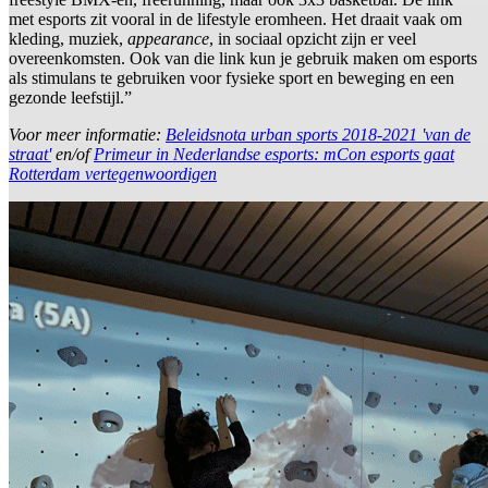
met esports zit vooral in de lifestyle eromheen. Het draait vaak om
kleding, muziek,
appearance
, in sociaal opzicht zijn er veel
overeenkomsten. Ook van die link kun je gebruik maken om esports
als stimulans te gebruiken voor fysieke sport en beweging en een
gezonde leefstijl.”
Voor meer informatie:
Beleidsnota urban sports 2018-2021 'van de
straat'
en/of
Primeur in Nederlandse esports: mCon esports gaat
Rotterdam vertegenwoordigen