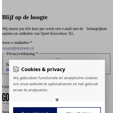
Blijf op de hoogte
Wij sturen jou één keer per week een e-mail met de belangrijkste
opinies en artikelen van Sport Knowhow XL.
Jouw e-mailadres
*
Privacyverklaring
*
Ik ontvang graag de nieuwsbrief en ga akkoord met de
Cookies & privacy
privacyverklaring
.
Wij gebruiken functionele en analytische cookies
Inschrijven
om onze website te optimaliseren en het gebruik
Gerealiseerd door:
ervan te analyseren.
Sport Knowhow XL © 2026