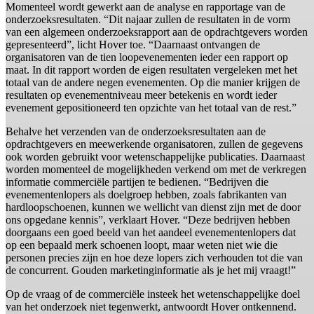
Momenteel wordt gewerkt aan de analyse en rapportage van de
onderzoeksresultaten. “Dit najaar zullen de resultaten in de vorm
van een algemeen onderzoeksrapport aan de opdrachtgevers worden
gepresenteerd”, licht Hover toe. “Daarnaast ontvangen de
organisatoren van de tien loopevenementen ieder een rapport op
maat. In dit rapport worden de eigen resultaten vergeleken met het
totaal van de andere negen evenementen. Op die manier krijgen de
resultaten op evenementniveau meer betekenis en wordt ieder
evenement gepositioneerd ten opzichte van het totaal van de rest.”
Behalve het verzenden van de onderzoeksresultaten aan de
opdrachtgevers en meewerkende organisatoren, zullen de gegevens
ook worden gebruikt voor wetenschappelijke publicaties. Daarnaast
worden momenteel de mogelijkheden verkend om met de verkregen
informatie commerciële partijen te bedienen. “Bedrijven die
evenementenlopers als doelgroep hebben, zoals fabrikanten van
hardloopschoenen, kunnen we wellicht van dienst zijn met de door
ons opgedane kennis”, verklaart Hover. “Deze bedrijven hebben
doorgaans een goed beeld van het aandeel evenementenlopers dat
op een bepaald merk schoenen loopt, maar weten niet wie die
personen precies zijn en hoe deze lopers zich verhouden tot die van
de concurrent. Gouden marketinginformatie als je het mij vraagt!”
Op de vraag of de commerciële insteek het wetenschappelijke doel
van het onderzoek niet tegenwerkt, antwoordt Hover ontkennend.