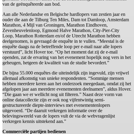
van de geënquêteerde aan bod.
Aan alle Nederlandse en Belgische hardlopers van zestien jaar en
ouder die aan de Tilburg Ten Miles, Dam tot Damloop, Amsterdam
Marathon, 4 Mijl van Groningen, Marathon Eindhoven,
Zevenheuvelenloop, Egmond Halve Marathon, City-Pier-City
Loop, Marathon Rotterdam en/of de Utrecht Marathon hebben
deelgenomen, is gevraagd de enquête in te vullen. “Meestal is de
enquête daags na de betreffende loop per e-mail naar alle lopers
verstuurd”, licht Hover toe. “Op het moment dat zij de e-mail
openden, zat de ervaring van het evenement hopelijk nog vers in het
geheugen, hetgeen de kwaliteit van de studie bevordert.”
De bijna 55.000 enquêtes die uiteindelijk zijn ingevuld, zijn vrijwel
allemaal afkomstig van unieke respondenten. “Sommige mensen
hebben meerdere keren aan het onderzoek meegedaan, omdat zij het
afgelopen jaar aan meerdere evenementen deelnamen”, aldus Hover.
“Die gaan we er wellicht nog uit filteren.” Naast deze vorm van
online datacollectie zijn er ook nog vijfentwintig semi-
gestructureerde diepte-interviews met evenementenlopers
uitgevoerd. “De daaruit verkregen informatie over de
belevingswereld van de lopers vult de via de webvragenlijst
verkregen kennis uitstekend aan.”
Commerciële partijen bedienen