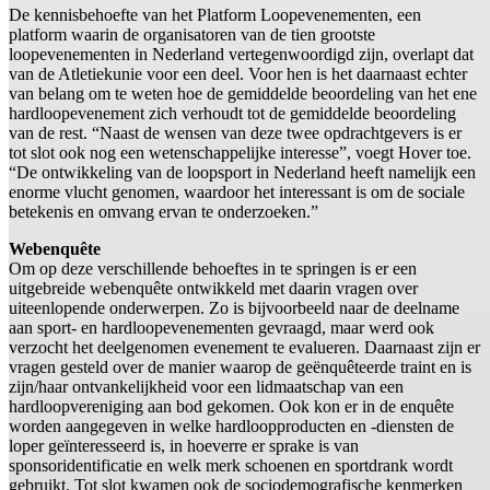
De kennisbehoefte van het Platform Loopevenementen, een
platform waarin de organisatoren van de tien grootste
loopevenementen in Nederland vertegenwoordigd zijn, overlapt dat
van de Atletiekunie voor een deel. Voor hen is het daarnaast echter
van belang om te weten hoe de gemiddelde beoordeling van het ene
hardloopevenement zich verhoudt tot de gemiddelde beoordeling
van de rest. “Naast de wensen van deze twee opdrachtgevers is er
tot slot ook nog een wetenschappelijke interesse”, voegt Hover toe.
“De ontwikkeling van de loopsport in Nederland heeft namelijk een
enorme vlucht genomen, waardoor het interessant is om de sociale
betekenis en omvang ervan te onderzoeken.”
Webenquête
Om op deze verschillende behoeftes in te springen is er een
uitgebreide webenquête ontwikkeld met daarin vragen over
uiteenlopende onderwerpen. Zo is bijvoorbeeld naar de deelname
aan sport- en hardloopevenementen gevraagd, maar werd ook
verzocht het deelgenomen evenement te evalueren. Daarnaast zijn er
vragen gesteld over de manier waarop de geënquêteerde traint en is
zijn/haar ontvankelijkheid voor een lidmaatschap van een
hardloopvereniging aan bod gekomen. Ook kon er in de enquête
worden aangegeven in welke hardloopproducten en -diensten de
loper geïnteresseerd is, in hoeverre er sprake is van
sponsoridentificatie en welk merk schoenen en sportdrank wordt
gebruikt. Tot slot kwamen ook de sociodemografische kenmerken