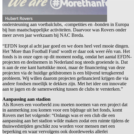
ondersteuning aan voetbalclubs, -competities en -bonden in Europa
bij hun maatschappelijke activiteiten. Daarvoor was Rovers onder
meer zeven jaar werkzaam bij NAC Breda.
“EFDN loopt al acht jaar goed en we doen heel veel mooie dingen.
Het 'More than Football Fund' wordt er daar ook weer één van. Het
fonds is in onze ogen op dit moment nodig, omdat het aantal EFDN-
projecten en deelnemers in Nederland nog steeds groeiende is. Dat
is aan de ene kant hartstikke mooi, maar de financiering van deze
projecten via de huidige geldstromen is een blijvend terugkerend
probleem. Wij willen daarom projecten gefinancierd krijgen die via
andere fondsen moeilijk te dekken zijn. Met het idee om innovatie
aan te jagen en de samenwerking tussen de clubs te versterken.”
Aanpassing aan stadion
Als Rovers een voorbeeld zou moeten noemen van een project dat
in aanmerking zou komen voor een bijdrage uit het fonds, komt
Rovers met het volgende: “Onlangs was er een club die een
aanpassing aan het stadion wilde maken zodat een ruimte tijdens de
thuiswedstrijden geschikt zou worden voor mensen met een
beperking en waar vervolgens ook doordeweeks allerlei