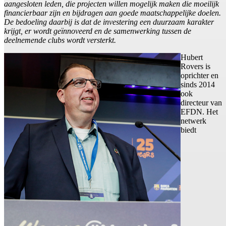
aangesloten leden, die projecten willen mogelijk maken die moeilijk
financierbaar zijn en bijdragen aan goede maatschappelijke doelen.
De bedoeling daarbij is dat de investering een duurzaam karakter
krijgt, er wordt geïnnoveerd en de samenwerking tussen de
deelnemende clubs wordt versterkt.
Hubert
Rovers is
oprichter en
sinds 2014
ook
directeur van
EFDN. Het
netwerk
biedt