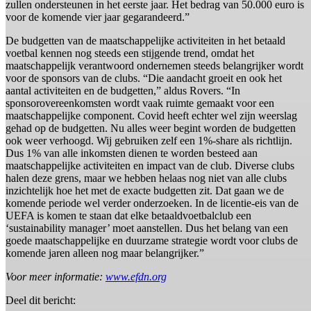
zullen ondersteunen in het eerste jaar. Het bedrag van 50.000 euro is
voor de komende vier jaar gegarandeerd.”
De budgetten van de maatschappelijke activiteiten in het betaald
voetbal kennen nog steeds een stijgende trend, omdat het
maatschappelijk verantwoord ondernemen steeds belangrijker wordt
voor de sponsors van de clubs. “Die aandacht groeit en ook het
aantal activiteiten en de budgetten,” aldus Rovers. “In
sponsorovereenkomsten wordt vaak ruimte gemaakt voor een
maatschappelijke component. Covid heeft echter wel zijn weerslag
gehad op de budgetten. Nu alles weer begint worden de budgetten
ook weer verhoogd. Wij gebruiken zelf een 1%-share als richtlijn.
Dus 1% van alle inkomsten dienen te worden besteed aan
maatschappelijke activiteiten en impact van de club. Diverse clubs
halen deze grens, maar we hebben helaas nog niet van alle clubs
inzichtelijk hoe het met de exacte budgetten zit. Dat gaan we de
komende periode wel verder onderzoeken. In de licentie-eis van de
UEFA is komen te staan dat elke betaaldvoetbalclub een
‘sustainability manager’ moet aanstellen. Dus het belang van een
goede maatschappelijke en duurzame strategie wordt voor clubs de
komende jaren alleen nog maar belangrijker.”
Voor meer informatie:
www.efdn.org
Deel dit bericht: