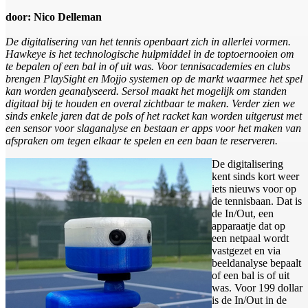
door: Nico Delleman
De digitalisering van het tennis openbaart zich in allerlei vormen.
Hawkeye is het technologische hulpmiddel in de toptoernooien om
te bepalen of een bal in of uit was. Voor tennisacademies en clubs
brengen PlaySight en Mojjo systemen op de markt waarmee het spel
kan worden geanalyseerd. Sersol maakt het mogelijk om standen
digitaal bij te houden en overal zichtbaar te maken. Verder zien we
sinds enkele jaren dat de pols of het racket kan worden uitgerust met
een sensor voor slaganalyse en bestaan er apps voor het maken van
afspraken om tegen elkaar te spelen en een baan te reserveren.
De digitalisering
kent sinds kort weer
iets nieuws voor op
de tennisbaan. Dat is
de In/Out, een
apparaatje dat op
een netpaal wordt
vastgezet en via
beeldanalyse bepaalt
of een bal is of uit
was. Voor 199 dollar
is de In/Out in de