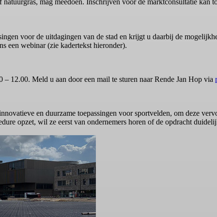
 natuurgras, mag meedoen. Inschrijven voor de marktconsultatie kan tot
singen voor de uitdagingen van de stad en krijgt u daarbij de mogeli
ens een webinar (zie kadertekst hieronder).
0 – 12.00. Meld u aan door een mail te sturen naar Rende Jan Hop via
novatieve en duurzame toepassingen voor sportvelden, om deze vervolg
re opzet, wil ze eerst van ondernemers horen of de opdracht duidelij