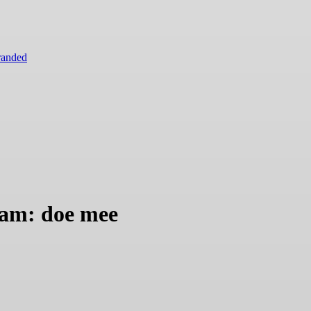
randed
am: doe mee