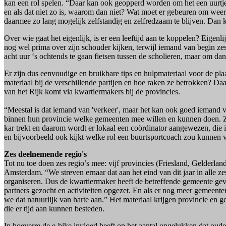
kan een rol spelen. “Daar kan ook geopperd worden om het een uurtje o
en als dat niet zo is, waarom dan niet? Wat moet er gebeuren om weer
daarmee zo lang mogelijk zelfstandig en zelfredzaam te blijven. Dan ka
Over wie gaat het eigenlijk, is er een leeftijd aan te koppelen? Eigenl
nog wel prima over zijn schouder kijken, terwijl iemand van begin zest
acht uur ‘s ochtends te gaan fietsen tussen de scholieren, maar om dan 
Er zijn dus eenvoudige en bruikbare tips en hulpmateriaal voor de pl
materiaal bij de verschillende partijen en hoe raken ze betrokken? Daa
van het Rijk komt via kwartiermakers bij de provincies.
“Meestal is dat iemand van 'verkeer', maar het kan ook goed iemand v
binnen hun provincie welke gemeenten mee willen en kunnen doen. Z
kar trekt en daarom wordt er lokaal een coördinator aangewezen, die i
en bijvoorbeeld ook kijkt welke rol een buurtsportcoach zou kunnen v
Zes deelnemende regio's
Tot nu toe doen zes regio’s mee: vijf provincies (Friesland, Gelderlan
Amsterdam. “We streven ernaar dat aan het eind van dit jaar in alle ze
organiseren. Dus de kwartiermaker heeft de betreffende gemeente gevo
partners gezocht en activiteiten opgezet. En als er nog meer gemeen
we dat natuurlijk van harte aan.” Het materiaal krijgen provincie en
die er tijd aan kunnen besteden.
In hoeverre de e-bike invloed heeft op het aantal ongelukken dat oud