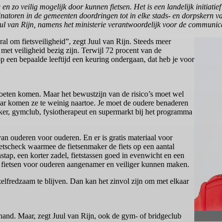
zo veilig mogelijk door kunnen fietsen. Het is een landelijk initiatief 
natoren in de gemeenten doordringen tot in elke stads- en dorpskern van
uul van Rijn, namens het ministerie verantwoordelijk voor de communica
l om fietsveiligheid”, zegt Juul van Rijn. Steeds meer
 met veiligheid bezig zijn. Terwijl 72 procent van de
 op een bepaalde leeftijd een keuring ondergaan, dat heb je voor
moeten komen. Maar het bewustzijn van de risico’s moet wel
Daar komen ze te weinig naartoe. Je moet de oudere benaderen
aker, gymclub, fysiotherapeut en supermarkt bij het programma
van ouderen voor ouderen. En er is gratis materiaal voor
fietscheck waarmee de fietsenmaker de fiets op een aantal
tap, een korter zadel, fietstassen goed in evenwicht en een
et fietsen voor ouderen aangenamer en veiliger kunnen maken.
elfredzaam te blijven. Dan kan het zinvol zijn om met elkaar
hand. Maar, zegt Juul van Rijn, ook de gym- of bridgeclub