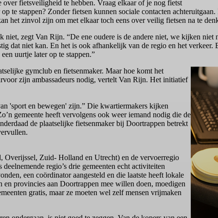
ver fietsveiligheid te hebben. Vraag elkaar of je nog fietst
 op te stappen? Zonder fietsen kunnen sociale contacten achteruitgaan. 
n het zinvol zijn om met elkaar toch eens over veilig fietsen na te den
ijk niet, zegt Van Rijn. “De ene oudere is de andere niet, we kijken nie
ig dat niet kan. En het is ook afhankelijk van de regio en het verkeer.
een uurtje later op te stappen.”
aatselijke gymclub en fietsenmaker. Maar hoe komt het
rvoor zijn ambassadeurs nodig, vertelt Van Rijn. Het initiatief
an 'sport en bewegen' zijn.” Die kwartiermakers kijken
o’n gemeente heeft vervolgens ook weer iemand nodig die de
nderdaad de plaatselijke fietsenmaker bij Doortrappen betrekt
ervullen.
d, Overijssel, Zuid- Holland en Utrecht) en de vervoerregio
s deelnemende regio’s drie gemeenten echt activiteiten
nden, een coördinator aangesteld en die laatste heeft lokale
ten en provincies aan Doortrappen mee willen doen, moedigen
 gemeenten gratis, maar ze moeten wel zelf mensen vrijmaken
eren ondergaan, is niet goed te zeggen. Van de kopers van een