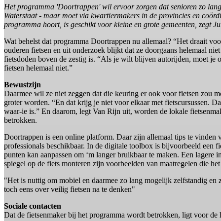
Het programma 'Doortrappen' wil ervoor zorgen dat senioren zo lang en 
Waterstaat - maar moet via kwartiermakers in de provincies en coördi
programma hoort, is geschikt voor kleine en grote gemeenten, zegt J
Wat behelst dat programma Doortrappen nu allemaal? “Het draait voora
ouderen fietsen en uit onderzoek blijkt dat ze doorgaans helemaal niet
fietsdoden boven de zestig is. “Als je wilt blijven autorijden, moet je
fietsen helemaal niet.”
Bewustzijn
Daarmee wil ze niet zeggen dat die keuring er ook voor fietsen zou 
groter worden. “En dat krijg je niet voor elkaar met fietscursussen. 
waar-ie is.” En daarom, legt Van Rijn uit, worden de lokale fietsenm
betrokken.
Doortrappen is een online platform. Daar zijn allemaal tips te vinden 
professionals beschikbaar. In de digitale toolbox is bijvoorbeeld een 
punten kan aanpassen om ‘m langer bruikbaar te maken. Een lagere ins
spiegel op de fiets monteren zijn voorbeelden van maatregelen die h
"Het is nuttig om mobiel en daarmee zo lang mogelijk zelfstandig en z
toch eens over veilig fietsen na te denken"
Sociale contacten
Dat de fietsenmaker bij het programma wordt betrokken, ligt voor de 