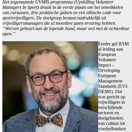
Het zogenaamde UVMIS-programma (Upskilling Volunteer
Managers In Sport) draait in de eerste plaats om het ontwikkelen
van cursussen, drie praktische gidsen en een ethische code voor
sportvrijwilligers. De doelgroep bestaat nadrukkelijk uit
vrijwilligersmanagers die al meerdere jaren ervaring hebben.
“Werven gebeurt aan de lopende band, maar wel met de achterdeur
open.”
Eerder gaf RSM
al leiding aan
European
Volunteer
Impact –
Developing
European
Management
Standards (EVI-
DEMS). Dat
was gericht op
vrijwilligers in
verschillende
sectoren en
deelgebieden:
van cultuur tot
voedselbanken