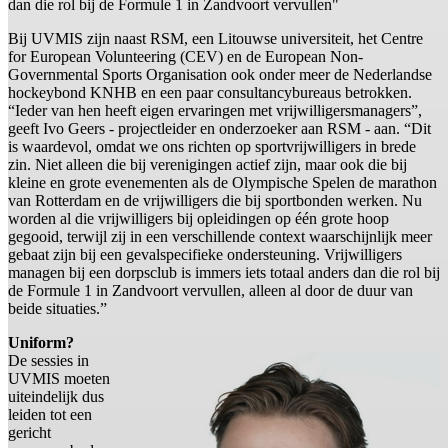
dan die rol bij de Formule 1 in Zandvoort vervullen"
Bij UVMIS zijn naast RSM, een Litouwse universiteit, het Centre
for European Volunteering (CEV) en de European Non-
Governmental Sports Organisation ook onder meer de Nederlandse
hockeybond KNHB en een paar consultancybureaus betrokken.
“Ieder van hen heeft eigen ervaringen met vrijwilligersmanagers”,
geeft Ivo Geers - projectleider en onderzoeker aan RSM - aan. “Dit
is waardevol, omdat we ons richten op sportvrijwilligers in brede
zin. Niet alleen die bij verenigingen actief zijn, maar ook die bij
kleine en grote evenementen als de Olympische Spelen de marathon
van Rotterdam en de vrijwilligers die bij sportbonden werken. Nu
worden al die vrijwilligers bij opleidingen op één grote hoop
gegooid, terwijl zij in een verschillende context waarschijnlijk meer
gebaat zijn bij een gevalspecifieke ondersteuning. Vrijwilligers
managen bij een dorpsclub is immers iets totaal anders dan die rol bij
de Formule 1 in Zandvoort vervullen, alleen al door de duur van
beide situaties.”
Uniform?
De sessies in
UVMIS moeten
uiteindelijk dus
leiden tot een
gericht