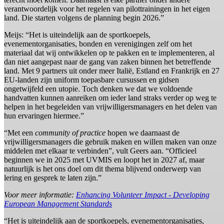
verantwoordelijk voor het regelen van pilottrainingen in het eigen
land. Die starten volgens de planning begin 2026.”
Meijs: “Het is uiteindelijk aan de sportkoepels,
evenementorganisaties, bonden en verenigingen zelf om het
materiaal dat wij ontwikkelen op te pakken en te implementeren, al
dan niet aangepast naar de gang van zaken binnen het betreffende
land. Met 9 partners uit onder meer Italië, Estland en Frankrijk en 27
EU-landen zijn uniform toepasbare cursussen en gidsen
ongetwijfeld een utopie. Toch denken we dat we voldoende
handvatten kunnen aanreiken om ieder land straks verder op weg te
helpen in het begeleiden van vrijwilligersmanagers en het delen van
hun ervaringen hiermee.”
“Met een
community of practice
hopen we daarnaast de
vrijwilligersmanagers die gebruik maken en willen maken van onze
middelen met elkaar te verbinden”, vult Geers aan. “Officieel
beginnen we in 2025 met UVMIS en loopt het in 2027 af, maar
natuurlijk is het ons doel om dit thema blijvend onderwerp van
lering en gesprek te laten zijn.”
Voor meer informatie:
Enhancing Volunteer Impact - Developing
European Management Standards
“Het is uiteindelijk aan de sportkoepels, evenementorganisaties,