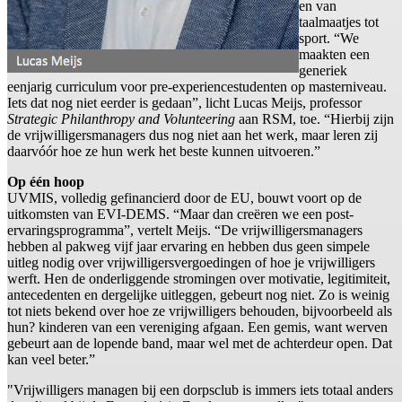
en van
taalmaatjes tot
sport. “We
maakten een
generiek
eenjarig curriculum voor pre-experiencestudenten op masterniveau.
Iets dat nog niet eerder is gedaan”, licht Lucas Meijs, professor
Strategic Philanthropy and Volunteering
aan RSM, toe. “Hierbij zijn
de vrijwilligersmanagers dus nog niet aan het werk, maar leren zij
daarvóór hoe ze hun werk het beste kunnen uitvoeren.”
Op één hoop
UVMIS, volledig gefinancierd door de EU, bouwt voort op de
uitkomsten van EVI-DEMS. “Maar dan creëren we een post-
ervaringsprogramma”, vertelt Meijs. “De vrijwilligersmanagers
hebben al pakweg vijf jaar ervaring en hebben dus geen simpele
uitleg nodig over vrijwilligersvergoedingen of hoe je vrijwilligers
werft. Hen de onderliggende stromingen over motivatie, legitimiteit,
antecedenten en dergelijke uitleggen, gebeurt nog niet. Zo is weinig
tot niets bekend over hoe ze vrijwilligers behouden, bijvoorbeeld als
hun? kinderen van een vereniging afgaan. Een gemis, want werven
gebeurt aan de lopende band, maar wel met de achterdeur open. Dat
kan veel beter.”
"Vrijwilligers managen bij een dorpsclub is immers iets totaal anders