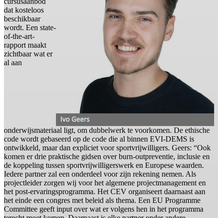
cursusaanbod
dat kosteloos
beschikbaar
wordt. Een state-
of-the-art-
rapport maakt
zichtbaar wat er
al aan
onderwijsmateriaal ligt, om dubbelwerk te voorkomen. De ethische
code wordt gebaseerd op de code die al binnen EVI-DEMS is
ontwikkeld, maar dan expliciet voor sportvrijwilligers. Geers: “Ook
komen er drie praktische gidsen over burn-outpreventie, inclusie en
de koppeling tussen sportvrijwilligerswerk en Europese waarden.
Iedere partner zal een onderdeel voor zijn rekening nemen. Als
projectleider zorgen wij voor het algemene projectmanagement en
het post-ervaringsprogramma. Het CEV organiseert daarnaast aan
het einde een congres met beleid als thema. Een EU Programme
Committee geeft input over wat er volgens hen in het programma
terecht moet komen. Daarnaast is elke partner onder andere