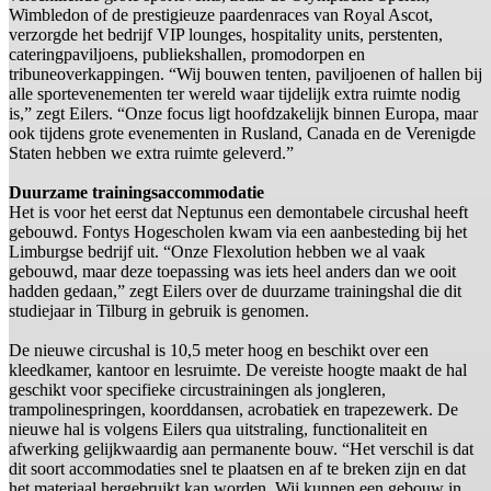
Wimbledon of de prestigieuze paardenraces van Royal Ascot,
verzorgde het bedrijf VIP lounges, hospitality units, perstenten,
cateringpaviljoens, publiekshallen, promodorpen en
tribuneoverkappingen. “Wij bouwen tenten, paviljoenen of hallen bij
alle sportevenementen ter wereld waar tijdelijk extra ruimte nodig
is,” zegt Eilers. “Onze focus ligt hoofdzakelijk binnen Europa, maar
ook tijdens grote evenementen in Rusland, Canada en de Verenigde
Staten hebben we extra ruimte geleverd.”
Duurzame trainingsaccommodatie
Het is voor het eerst dat Neptunus een demontabele circushal heeft
gebouwd. Fontys Hogescholen kwam via een aanbesteding bij het
Limburgse bedrijf uit. “Onze Flexolution hebben we al vaak
gebouwd, maar deze toepassing was iets heel anders dan we ooit
hadden gedaan,” zegt Eilers over de duurzame trainingshal die dit
studiejaar in Tilburg in gebruik is genomen.
De nieuwe circushal is 10,5 meter hoog en beschikt over een
kleedkamer, kantoor en lesruimte. De vereiste hoogte maakt de hal
geschikt voor specifieke circustrainingen als jongleren,
trampolinespringen, koorddansen, acrobatiek en trapezewerk. De
nieuwe hal is volgens Eilers qua uitstraling, functionaliteit en
afwerking gelijkwaardig aan permanente bouw. “Het verschil is dat
dit soort accommodaties snel te plaatsen en af te breken zijn en dat
het materiaal hergebruikt kan worden. Wij kunnen een gebouw in