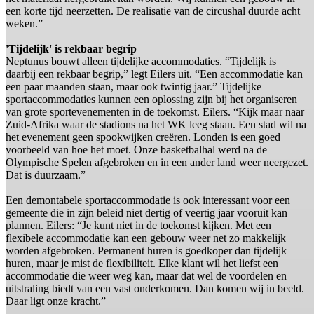
een korte tijd neerzetten. De realisatie van de circushal duurde acht
weken.”
'Tijdelijk' is rekbaar begrip
Neptunus bouwt alleen tijdelijke accommodaties. “Tijdelijk is
daarbij een rekbaar begrip,” legt Eilers uit. “Een accommodatie kan
een paar maanden staan, maar ook twintig jaar.” Tijdelijke
sportaccommodaties kunnen een oplossing zijn bij het organiseren
van grote sportevenementen in de toekomst. Eilers. “Kijk maar naar
Zuid-Afrika waar de stadions na het WK leeg staan. Een stad wil na
het evenement geen spookwijken creëren. Londen is een goed
voorbeeld van hoe het moet. Onze basketbalhal werd na de
Olympische Spelen afgebroken en in een ander land weer neergezet.
Dat is duurzaam.”
Een demontabele sportaccommodatie is ook interessant voor een
gemeente die in zijn beleid niet dertig of veertig jaar vooruit kan
plannen. Eilers: “Je kunt niet in de toekomst kijken. Met een
flexibele accommodatie kan een gebouw weer net zo makkelijk
worden afgebroken. Permanent huren is goedkoper dan tijdelijk
huren, maar je mist de flexibiliteit. Elke klant wil het liefst een
accommodatie die weer weg kan, maar dat wel de voordelen en
uitstraling biedt van een vast onderkomen. Dan komen wij in beeld.
Daar ligt onze kracht.”