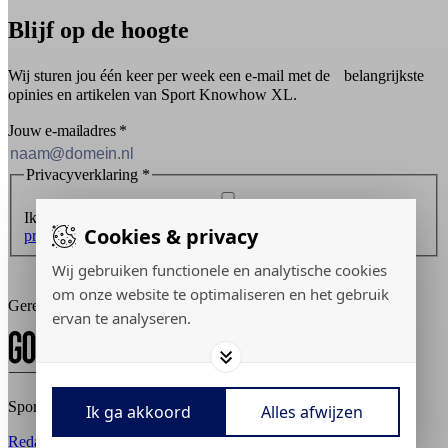
Blijf op de hoogte
Wij sturen jou één keer per week een e-mail met de belangrijkste
opinies en artikelen van Sport Knowhow XL.
Jouw e-mailadres
*
Privacyverklaring
*
Ik ontvang graag de nieuwsbrief en ga akkoord met de
Cookies & privacy
privacyverklaring
.
Wij gebruiken functionele en analytische cookies
Inschrijven
om onze website te optimaliseren en het gebruik
Gerealiseerd door:
ervan te analyseren.
Sport Knowhow XL © 2026
Ik ga akkoord
Alles afwijzen
Redactiestatuut
Adverteren
Privacy policy
Cookies aanpassen