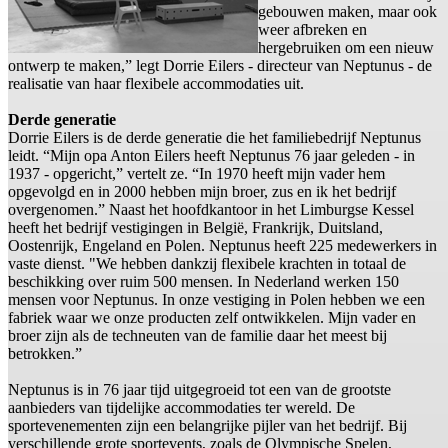
gebouwen maken, maar ook
weer afbreken en
hergebruiken om een nieuw
ontwerp te maken,” legt Dorrie Eilers - directeur van Neptunus - de
realisatie van haar flexibele accommodaties uit.
Derde generatie
Dorrie Eilers is de derde generatie die het familiebedrijf Neptunus
leidt. “Mijn opa Anton Eilers heeft Neptunus 76 jaar geleden - in
1937 - opgericht,” vertelt ze. “In 1970 heeft mijn vader hem
opgevolgd en in 2000 hebben mijn broer, zus en ik het bedrijf
overgenomen.” Naast het hoofdkantoor in het Limburgse Kessel
heeft het bedrijf vestigingen in België, Frankrijk, Duitsland,
Oostenrijk, Engeland en Polen. Neptunus heeft 225 medewerkers in
vaste dienst. "We hebben dankzij flexibele krachten in totaal de
beschikking over ruim 500 mensen. In Nederland werken 150
mensen voor Neptunus. In onze vestiging in Polen hebben we een
fabriek waar we onze producten zelf ontwikkelen. Mijn vader en
broer zijn als de techneuten van de familie daar het meest bij
betrokken.”
Neptunus is in 76 jaar tijd uitgegroeid tot een van de grootste
aanbieders van tijdelijke accommodaties ter wereld. De
sportevenementen zijn een belangrijke pijler van het bedrijf. Bij
verschillende grote sportevents, zoals de Olympische Spelen,