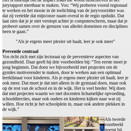
juryrapport meetbaar te maken. Vos: “Wij proberen vooral regionaal
te werken en het mooie in de toelichting van de juryvoorzitter was
dat zij vertelde dat mijn/onze naam overal in de regio opduikt. Dat
laat zien dat je je niet verstopt achter je computerscherm, maar dat je
probeert samen over de grenzen van allerlei domeinen en disciplines
heen te gaan.”
"Als je ergens meer plezier uit haalt, leer je ook meer"
Preventie centraal
Vos richt zich met zijn lectoraat op de preventieve aspecten van
gezondheid. Daar geeft hij drie voorbeelden bij: “Ten eerste moet je
jong beginnen. Dat doen we bijvoorbeeld met projecten om de
gymles motiverender te maken, door te werken aan een optimaal
leerklimaat voor kinderen. Als je ergens meer plezier uit haalt, leer je
ook meer. Dat moet je dat niet alleen in de gymzaal doen, maar ook
op de rest van de school en in de wijk. Het is veel breder. Wij doen
dat met projecten waarin we met docenten lichamelijke opvoeding,
schooldirecties, maar ook ouders en kinderen kijken naar wat zij
willen. Hoe richt je het schoolplein in, maar ook andere plekken in
de wijk.”
Als tweede
voorbeeld
noemt hij