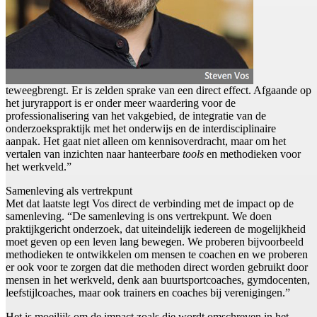
teweegbrengt. Er is zelden sprake van een direct effect. Afgaande op
het juryrapport is er onder meer waardering voor de
professionalisering van het vakgebied, de integratie van de
onderzoekspraktijk met het onderwijs en de interdisciplinaire
aanpak. Het gaat niet alleen om kennisoverdracht, maar om het
vertalen van inzichten naar hanteerbare
tools
en methodieken voor
het werkveld.”
Samenleving als vertrekpunt
Met dat laatste legt Vos direct de verbinding met de impact op de
samenleving. “De samenleving is ons vertrekpunt. We doen
praktijkgericht onderzoek, dat uiteindelijk iedereen de mogelijkheid
moet geven op een leven lang bewegen. We proberen bijvoorbeeld
methodieken te ontwikkelen om mensen te coachen en we proberen
er ook voor te zorgen dat die methoden direct worden gebruikt door
mensen in het werkveld, denk aan buurtsportcoaches, gymdocenten,
leefstijlcoaches, maar ook trainers en coaches bij verenigingen.”
Het is moeilijk om de impact zoals die wordt omschreven in het