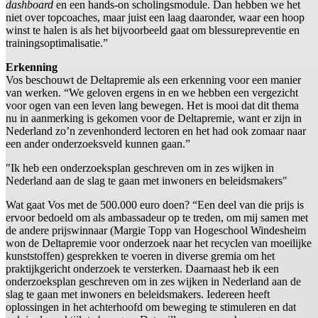
dashboard
en een hands-on scholingsmodule. Dan hebben we het
niet over topcoaches, maar juist een laag daaronder, waar een hoop
winst te halen is als het bijvoorbeeld gaat om blessurepreventie en
trainingsoptimalisatie.”
Erkenning
Vos beschouwt de Deltapremie als een erkenning voor een manier
van werken. “We geloven ergens in en we hebben een vergezicht
voor ogen van een leven lang bewegen. Het is mooi dat dit thema
nu in aanmerking is gekomen voor de Deltapremie, want er zijn in
Nederland zo’n zevenhonderd lectoren en het had ook zomaar naar
een ander onderzoeksveld kunnen gaan.”
"Ik heb een onderzoeksplan geschreven om in zes wijken in
Nederland aan de slag te gaan met inwoners en beleidsmakers"
Wat gaat Vos met de 500.000 euro doen? “Een deel van die prijs is
ervoor bedoeld om als ambassadeur op te treden, om mij samen met
de andere prijswinnaar (Margie Topp van Hogeschool Windesheim
won de Deltapremie voor onderzoek naar het recyclen van moeilijke
kunststoffen) gesprekken te voeren in diverse gremia om het
praktijkgericht onderzoek te versterken. Daarnaast heb ik een
onderzoeksplan geschreven om in zes wijken in Nederland aan de
slag te gaan met inwoners en beleidsmakers. Iedereen heeft
oplossingen in het achterhoofd om beweging te stimuleren en dat