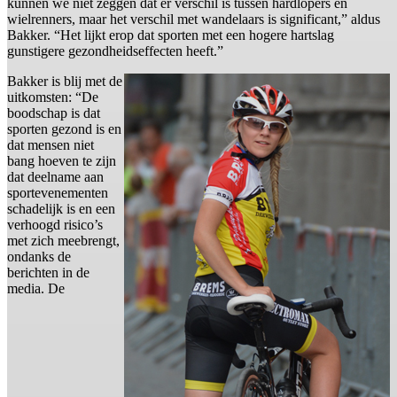
kunnen we niet zeggen dat er verschil is tussen hardlopers en
wielrenners, maar het verschil met wandelaars is significant,” aldus
Bakker. “Het lijkt erop dat sporten met een hogere hartslag
gunstigere gezondheidseffecten heeft.”
Bakker is blij met de
uitkomsten: “De
boodschap is dat
sporten gezond is en
dat mensen niet
bang hoeven te zijn
dat deelname aan
sportevenementen
schadelijk is en een
verhoogd risico’s
met zich meebrengt,
ondanks de
berichten in de
media. De