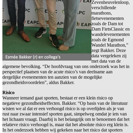
Zevenheuvelenloop,
verschillende
marathons,
fietsevenementen
zoals de Dam tot
Dam FietsClassic en
wandelevenementen
zoals de Egmond
Wandel Marathon,”
zegt Bakker. Deze
data vergeleken zij
met data van de
algemene bevolking. “De hoofdvraag van ons onderzoek was het in
perspectief plaatsen van de acute risico’s van deelname aan
dergelijke evenementen ten aanzien van de mogelijke
gezondheidsvoordelen”, aldus Bakker.
Risico
Wanneer iemand gaat sporten, bestaat er een klein risico op
negatieve gezondheidseffecten. Bakker. “Op basis van de literatuur
wisten we al dat er een verhoogd risico is op overlijden als je van
rust naar zwaar intensief sporten gaat, simpelweg omdat je iets van
het lichaam vraagt. Daarbij is het belangrijk om te benoemen dat het
relatieve risico verhoogd is, maar dat het absolute risico erg klein is.
In het onderzoek hebben wij gekeken naar het risico dat sporters