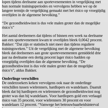
lopen tijdens deelname aan sportevenementen in vergelijking met
hun normale trainingsperiodes en vervolgens hebben we op de
langere termijn de vergelijking gemaakt met het risico op vroegtijdig
overlijden in de algemene bevolking.”
“De gezondheidswinst is dus vele malen groter dan de mogelijke
risico’s”
Het aantal deelnemers dat tijdens of binnen een week na deelname
aan een sportevenement kwam te overlijden bleek 0,0042 procent.
Bakker: “Dat zijn er statistisch niet meer dan tijdens reguliere
trainingsweken.” Uit de vergelijking met de algemene bevolking
bleek dat deelnemers aan grote sportevenementen gemiddeld drie
jaar na deelname een dertig procent lager risico hadden op
vroegtijdig overlijden dan de algemene bevolking. “De
gezondheidswinst is dus vele malen groter dan de mogelijke
risico’s”, aldus Bakker.
Onderlinge verschillen
De onderzoekers keken vervolgens ook naar de onderlinge
verschillen tussen wielrenners, hardlopers en wandelaars. Daaruit
bleek dat bij hardlopers en wielrenners de gezondheidswinst nog
groter was dan bij wandelaars. Voor hardlopers gold een verlaagd
risico van 35 procent, voor wielrenners 30 procent en voor
wandelaars 12 procent. “Vanwege het betrouwbaarheidsinterval