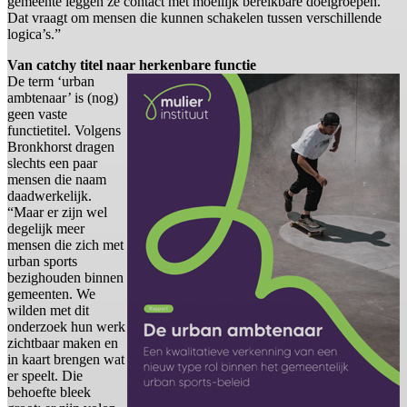
gemeente leggen ze contact met moeilijk bereikbare doelgroepen.
Dat vraagt om mensen die kunnen schakelen tussen verschillende
logica’s.”
Van catchy titel naar herkenbare functie
De term ‘urban
ambtenaar’ is (nog)
geen vaste
functietitel. Volgens
Bronkhorst dragen
slechts een paar
mensen die naam
daadwerkelijk.
“Maar er zijn wel
degelijk meer
mensen die zich met
urban sports
bezighouden binnen
gemeenten. We
wilden met dit
onderzoek hun werk
zichtbaar maken en
in kaart brengen wat
er speelt. Die
behoefte bleek