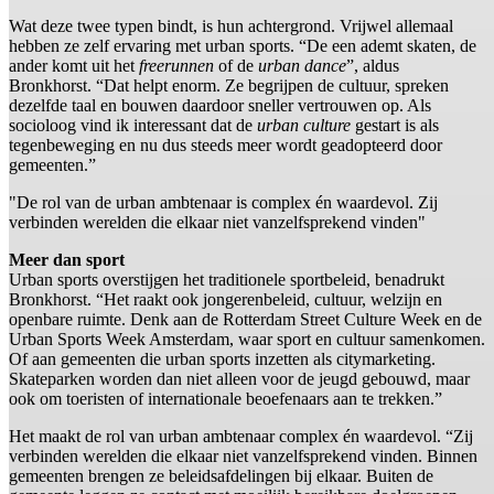
Wat deze twee typen bindt, is hun achtergrond. Vrijwel allemaal
hebben ze zelf ervaring met urban sports. “De een ademt skaten, de
ander komt uit het
freerunnen
of de
urban dance
”, aldus
Bronkhorst. “Dat helpt enorm. Ze begrijpen de cultuur, spreken
dezelfde taal en bouwen daardoor sneller vertrouwen op. Als
socioloog vind ik interessant dat de
urban culture
gestart is als
tegenbeweging en nu dus steeds meer wordt geadopteerd door
gemeenten.”
"De rol van de urban ambtenaar is complex én waardevol. Zij
verbinden werelden die elkaar niet vanzelfsprekend vinden"
Meer dan sport
Urban sports overstijgen het traditionele sportbeleid, benadrukt
Bronkhorst. “Het raakt ook jongerenbeleid, cultuur, welzijn en
openbare ruimte. Denk aan de Rotterdam Street Culture Week en de
Urban Sports Week Amsterdam, waar sport en cultuur samenkomen.
Of aan gemeenten die urban sports inzetten als citymarketing.
Skateparken worden dan niet alleen voor de jeugd gebouwd, maar
ook om toeristen of internationale beoefenaars aan te trekken.”
Het maakt de rol van urban ambtenaar complex én waardevol. “Zij
verbinden werelden die elkaar niet vanzelfsprekend vinden. Binnen
gemeenten brengen ze beleidsafdelingen bij elkaar. Buiten de