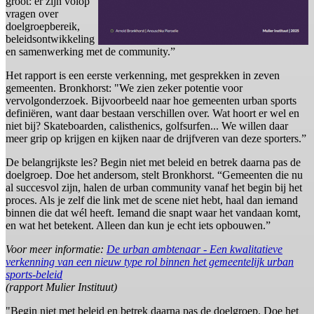
groot: er zijn volop
vragen over
doelgroepbereik,
beleidsontwikkeling
en samenwerking met de community.”
Het rapport is een eerste verkenning, met gesprekken in zeven
gemeenten. Bronkhorst: "We zien zeker potentie voor
vervolgonderzoek. Bijvoorbeeld naar hoe gemeenten urban sports
definiëren, want daar bestaan verschillen over. Wat hoort er wel en
niet bij? Skateboarden, calisthenics, golfsurfen... We willen daar
meer grip op krijgen en kijken naar de drijfveren van deze sporters.”
De belangrijkste les? Begin niet met beleid en betrek daarna pas de
doelgroep. Doe het andersom, stelt Bronkhorst. “Gemeenten die nu
al succesvol zijn, halen de urban community vanaf het begin bij het
proces. Als je zelf die link met de scene niet hebt, haal dan iemand
binnen die dat wél heeft. Iemand die snapt waar het vandaan komt,
en wat het betekent. Alleen dan kun je echt iets opbouwen.”
Voor meer informatie:
De urban ambtenaar - Een kwalitatieve
verkenning van een nieuw type rol binnen het gemeentelijk urban
sports-beleid
(rapport Mulier Instituut)
"Begin niet met beleid en betrek daarna pas de doelgroep. Doe het