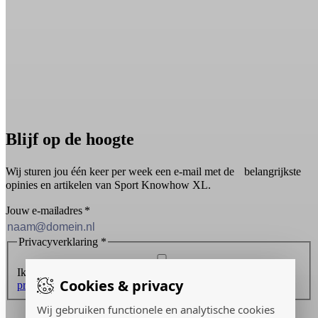
Blijf op de hoogte
Wij sturen jou één keer per week een e-mail met de belangrijkste
opinies en artikelen van Sport Knowhow XL.
Jouw e-mailadres
*
Privacyverklaring
*
Ik ontvang graag de nieuwsbrief en ga akkoord met de
Cookies & privacy
privacyverklaring
.
Wij gebruiken functionele en analytische cookies
Inschrijven