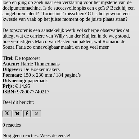
loep en ging op zoek naar een verklaring voor het mysterie van de
doelpuntenmachine. Is de succesvolle spits een egoïst? Bezit hij een
aangeboren talent? ‘Torinstinct’ misschien? Of is het gewoon een
kwestie van vaak op het juiste moment op de juiste plaats staan?
De topscorer is een aanstekelijk werk vol scherpe observaties dat
uitlegt wat de carrière van Willy van der Kuijlen in de weg stond,
hoe verdedigers Marco van Basten aanpakten, wat Romario de
Souza Faria zo onnavolgbaar maakt, en nog veel meer.
Titel:
De topscorer
Auteur:
Harrie Timmermans
Uitgever:
De Boekenmakers
Formaat:
150 x 230 mm / 184 pagina’s
Uitvoering:
paperback
Prijs:
€ 14,95
ISBN:
9789077740217
Deel dit bericht:
0 reacties
Nog geen reacties. Wees de eerste!