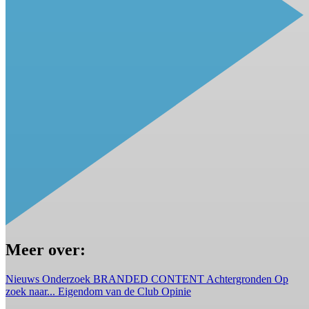
Meer over:
Nieuws
Onderzoek
BRANDED CONTENT
Achtergronden
Op
zoek naar...
Eigendom van de Club
Opinie