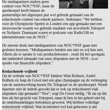
De mediapartners maken geen
content voor NOC*NSF, maar de
sportkoepel heeft binnen de
partnerships het afgelopen jaar wel gebruik gemaakt van de
redactionele content van enkele partners. Stokmans: “We hebben
voor de Olympische Spelen in Londen een app gemaakt met een
nieuwssectie waarin we gebruik maakten van newsfeeds Telesport
en NuSport. Daarnaast waren er podcasts van Radio538 en
internetstreams van de NOS.”
De meeste deals met mediapartners van NOC*NSF gaan met
gesloten beurzen. “Mediapartners betalen ons niet en wij hen niet.
Alleen als er sprake is van productiekosten - zoals bij het sportgala
dat onderdeel uitmaakt van onze afspraken met de NOS - is er
sprake van financiële afspraken.”
Redactionele vrijheid
Op de website van NOC*NSF klinken Wim Bohnen, André
Bolhuis en Jaap de Groot met een glas champagne op de verlenging
van de samenwerking tussen De Telegraaf en de sportkoepel. Wordt
daarmee niet de indruk gewekt dat er ook op redactioneel vlak
afspraken zijn gemaakt? “Nee”, zegt De Groot stellig. “Ik sta op die
foto als het gezicht van Telesport, maar ik ben in het geheel niet bij
de onderhandelingen betrokken geweest. Wij hebben volledige
redactionele vrijheid. Wat incidenteel wel kan gebeuren is dat