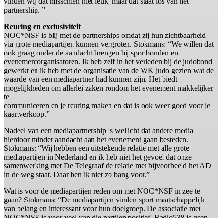
vinden wij dat misschien niet leuk, maar dat staat los van het
partnership. ”
Reuring en exclusiviteit
NOC*NSF is blij met de partnerships omdat zij hun zichtbaarheid
via grote mediapartijen kunnen vergroten. Stokmans: “We willen dat
ook graag onder de aandacht brengen bij sportbonden en
evenementorganisatoren. Ik heb zelf in het verleden bij de judobond
gewerkt en ik heb met de organisatie van de WK judo gezien wat de
waarde van een mediapartner had kunnen zijn. Het biedt
mogelijkheden om allerlei zaken rondom het evenement makkelijker
te
communiceren en je reuring maken en dat is ook weer goed voor je
kaartverkoop.”
Nadeel van een mediapartnership is wellicht dat andere media
hierdoor minder aandacht aan het evenement gaan besteden.
Stokmans: “Wij hebben een uitstekende relatie met alle grote
mediapartijen in Nederland en ik heb niet het gevoel dat onze
samenwerking met De Telegraaf de relatie met bijvoorbeeld het AD
in de weg staat. Daar ben ik niet zo bang voor.”
Wat is voor de mediapartijen reden om met NOC*NSF in zee te
gaan? Stokmans: “De mediapartijen vinden sport maatschappelijk
van belang en interessant voor hun doelgroep. De associatie met
NOC*NSF is voor veel van die partijen positief. Radio538 is geen