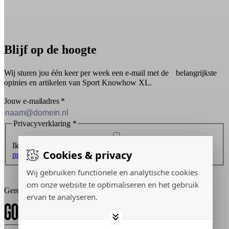
Blijf op de hoogte
Wij sturen jou één keer per week een e-mail met de belangrijkste
opinies en artikelen van Sport Knowhow XL.
Jouw e-mailadres
*
Privacyverklaring
*
Ik ontvang graag de nieuwsbrief en ga akkoord met de
Cookies & privacy
privacyverklaring
.
Wij gebruiken functionele en analytische cookies
Inschrijven
om onze website te optimaliseren en het gebruik
Gerealiseerd door:
ervan te analyseren.