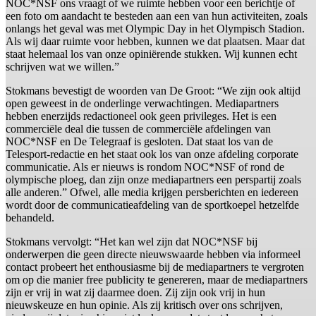
NOC*NSF ons vraagt of we ruimte hebben voor een berichtje of
een foto om aandacht te besteden aan een van hun activiteiten, zoals
onlangs het geval was met Olympic Day in het Olympisch Stadion.
Als wij daar ruimte voor hebben, kunnen we dat plaatsen. Maar dat
staat helemaal los van onze opiniërende stukken. Wij kunnen echt
schrijven wat we willen.”
Stokmans bevestigt de woorden van De Groot: “We zijn ook altijd
open geweest in de onderlinge verwachtingen. Mediapartners
hebben enerzijds redactioneel ook geen privileges. Het is een
commerciële deal die tussen de commerciële afdelingen van
NOC*NSF en De Telegraaf is gesloten. Dat staat los van de
Telesport-redactie en het staat ook los van onze afdeling corporate
communicatie. Als er nieuws is rondom NOC*NSF of rond de
olympische ploeg, dan zijn onze mediapartners een perspartij zoals
alle anderen.” Ofwel, alle media krijgen persberichten en iedereen
wordt door de communicatieafdeling van de sportkoepel hetzelfde
behandeld.
Stokmans vervolgt: “Het kan wel zijn dat NOC*NSF bij
onderwerpen die geen directe nieuwswaarde hebben via informeel
contact probeert het enthousiasme bij de mediapartners te vergroten
om op die manier free publicity te genereren, maar de mediapartners
zijn er vrij in wat zij daarmee doen. Zij zijn ook vrij in hun
nieuwskeuze en hun opinie. Als zij kritisch over ons schrijven,