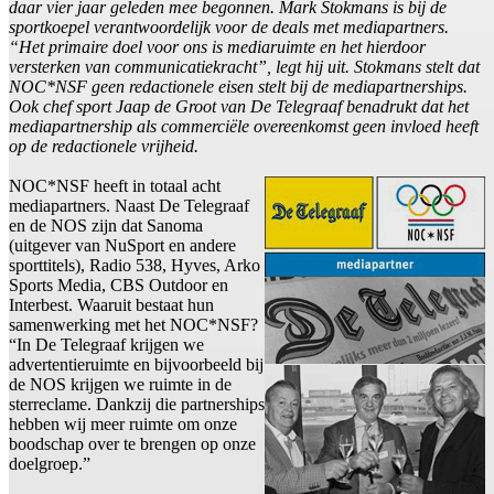
daar vier jaar geleden mee begonnen. Mark Stokmans is bij de
sportkoepel verantwoordelijk voor de deals met mediapartners.
“Het primaire doel voor ons is mediaruimte en het hierdoor
versterken van communicatiekracht”, legt hij uit. Stokmans stelt dat
NOC*NSF geen redactionele eisen stelt bij de mediapartnerships.
Ook chef sport Jaap de Groot van De Telegraaf benadrukt dat het
mediapartnership als commerciële overeenkomst geen invloed heeft
op de redactionele vrijheid.
NOC*NSF heeft in totaal acht
mediapartners. Naast De Telegraaf
en de NOS zijn dat Sanoma
(uitgever van NuSport en andere
sporttitels), Radio 538, Hyves, Arko
Sports Media, CBS Outdoor en
Interbest. Waaruit bestaat hun
samenwerking met het NOC*NSF?
“In De Telegraaf krijgen we
advertentieruimte en bijvoorbeeld bij
de NOS krijgen we ruimte in de
sterreclame. Dankzij die partnerships
hebben wij meer ruimte om onze
boodschap over te brengen op onze
doelgroep.”