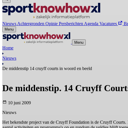
Nieuws
Achtergronden
Opinie
Persberichten
Agenda
Vacatures
B
Menu
Menu
Home
Nieuws
De middenstip 14 cruyff courts in woord en beeld
De middenstip. 14 Cruyff Court
10 juni 2009
Nieuws
Het bekendste project van de Cruyff Foundation is de Cruyff Courts. I
aantal activiteiten en programma's op en rondom de veldjes blijft toe