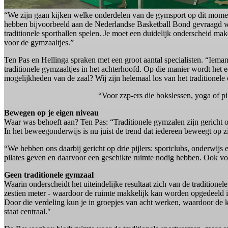
“We zijn gaan kijken welke onderdelen van de gymsport op dit momen
hebben bijvoorbeeld aan de Nederlandse Basketball Bond gevraagd wat
traditionele sporthallen spelen. Je moet een duidelijk onderscheid mak
voor de gymzaaltjes.”
Ten Pas en Hellinga spraken met een groot aantal specialisten. “Iema
traditionele gymzaaltjes in het achterhoofd. Op die manier wordt het e
mogelijkheden van de zaal? Wij zijn helemaal los van het traditionel
“Voor zzp-ers die bokslessen, yoga of pil
Bewegen op je eigen niveau
Waar was behoeft aan? Ten Pas: “Traditionele gymzalen zijn gericht op
In het beweegonderwijs is nu juist de trend dat iedereen beweegt op
“We hebben ons daarbij gericht op drie pijlers: sportclubs, onderwijs 
pilates geven en daarvoor een geschikte ruimte nodig hebben. Ook voor
Geen traditionele gymzaal
Waarin onderscheidt het uiteindelijke resultaat zich van de traditione
zestien meter - waardoor de ruimte makkelijk kan worden opgedeeld in
Door die verdeling kun je in groepjes van acht werken, waardoor de
staat centraal."