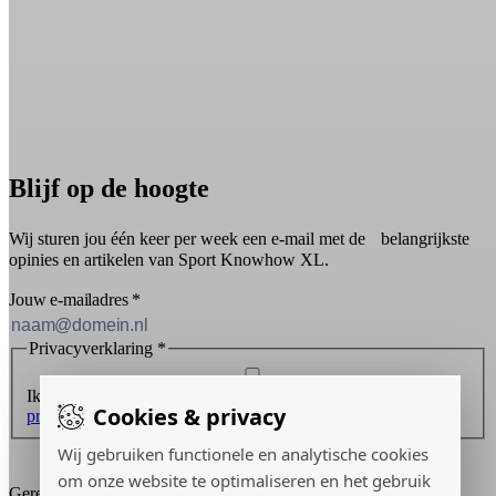
Blijf op de hoogte
Wij sturen jou één keer per week een e-mail met de belangrijkste
opinies en artikelen van Sport Knowhow XL.
Jouw e-mailadres
*
Privacyverklaring
*
Ik ontvang graag de nieuwsbrief en ga akkoord met de
Cookies & privacy
privacyverklaring
.
Wij gebruiken functionele en analytische cookies
Inschrijven
om onze website te optimaliseren en het gebruik
Gerealiseerd door: