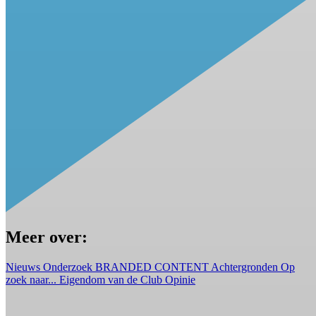
Meer over:
Nieuws
Onderzoek
BRANDED CONTENT
Achtergronden
Op
zoek naar...
Eigendom van de Club
Opinie