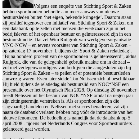
Volgens een enquête van Stichting Sport & Zaken
hebben sportbonden behoefte aan meer aanwas van nieuwe
bestuursleden buiten ‘het eigen, bekende kringetje’. Daarom staan
zij positief tegenover een initiatief van Stichting Sport & Zaken om
een databank op te zetten met mensen die werkzaam zijn in het
bedrijfsleven of het openbaar bestuur en geïnteresseerd zijn in een
bestuursfunctie. Dat zei Wim Ruijgrok van werkgeversorganisatie
VNO-NCW – en tevens voorzitter van Stichting Sport & Zaken –
op zaterdag 17 november jl. tijdens de ‘Sport & Zaken relatiedag’.
“Bijna honderd procent van de sportbonden is geïnteresseerd”, aldus
Ruijgrok, die van de gelegenheid gebruik maakte om in de zaal –
vol met vertegenwoordigers van bedrijven die aangesloten zijn bij
Stichting Sport & Zaken – te peilen of er potentiële bestuursleden
aanwezig waren. Even later stelde Ton Nelissen zich al beschikbaar.
Hij hield tijdens de relatiedag als bestuurslid van NOC*NSF een
presentatie over het Olympisch Plan 2028. Op dinsdag 20 november
treedt Nelissen uit het bestuur van NOC*NSF omdat na negen jaar
zijn zittingstermijn verstreken is. Als er sportbonden zijn die
slagvaardig handelen en Nelissen met succes benaderen, zal zijn
naam de databank verlaten hebben nog vóór de introductie van het
nieuwe fenomeen. De bedoeling is namelijk dat de databank op 5
april 2008 - tijdens het Nederlands Congres voor Sportbestuurders -
gelanceerd gaat worden.