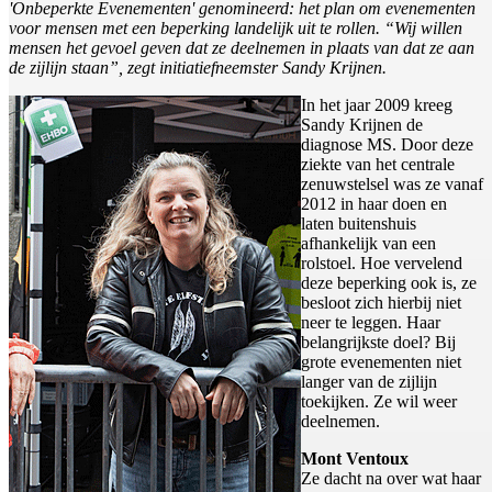
'Onbeperkte Evenementen' genomineerd: het plan om evenementen
voor mensen met een beperking landelijk uit te rollen. “Wij willen
mensen het gevoel geven dat ze deelnemen in plaats van dat ze aan
de zijlijn staan”, zegt initiatiefneemster Sandy Krijnen.
In het jaar 2009 kreeg
Sandy Krijnen de
diagnose MS. Door deze
ziekte van het centrale
zenuwstelsel was ze vanaf
2012 in haar doen en
laten buitenshuis
afhankelijk van een
rolstoel. Hoe vervelend
deze beperking ook is, ze
besloot zich hierbij niet
neer te leggen. Haar
belangrijkste doel? Bij
grote evenementen niet
langer van de zijlijn
toekijken. Ze wil weer
deelnemen.
Mont Ventoux
Ze dacht na over wat haar