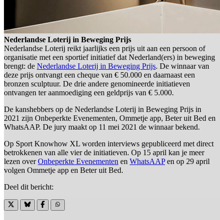
Nederlandse Loterij in Beweging Prijs
Nederlandse Loterij reikt jaarlijks een prijs uit aan een persoon of
organisatie met een sportief initiatief dat Nederland(ers) in beweging
brengt: de
Nederlandse Loterij in Beweging Prijs
. De winnaar van
deze prijs ontvangt een cheque van € 50.000 en daarnaast een
bronzen sculptuur. De drie andere genomineerde initiatieven
ontvangen ter aanmoediging een geldprijs van € 5.000.
De kanshebbers op de Nederlandse Loterij in Beweging Prijs in
2021 zijn Onbeperkte Evenementen, Ommetje app, Beter uit Bed en
WhatsAAP. De jury maakt op 11 mei 2021 de winnaar bekend.
Op Sport Knowhow XL worden interviews gepubliceerd met direct
betrokkenen van alle vier de initiatieven. Op 15 april kan je meer
lezen over
Onbeperkte Evenementen
en
WhatsAAP
en op 29 april
volgen Ommetje app en Beter uit Bed.
Deel dit bericht: