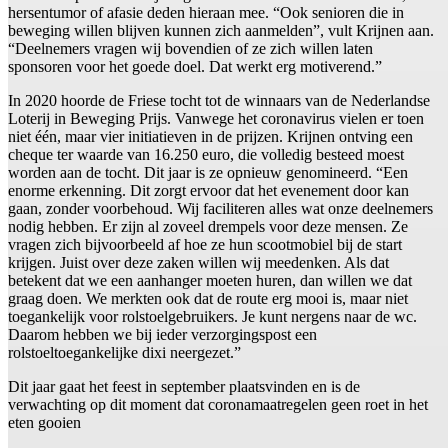
hersentumor of afasie deden hieraan mee. “Ook senioren die in
beweging willen blijven kunnen zich aanmelden”, vult Krijnen aan.
“Deelnemers vragen wij bovendien of ze zich willen laten
sponsoren voor het goede doel. Dat werkt erg motiverend.”
In 2020 hoorde de Friese tocht tot de winnaars van de Nederlandse
Loterij in Beweging Prijs. Vanwege het coronavirus vielen er toen
niet één, maar vier initiatieven in de prijzen. Krijnen ontving een
cheque ter waarde van 16.250 euro, die volledig besteed moest
worden aan de tocht. Dit jaar is ze opnieuw genomineerd. “Een
enorme erkenning. Dit zorgt ervoor dat het evenement door kan
gaan, zonder voorbehoud. Wij faciliteren alles wat onze deelnemers
nodig hebben. Er zijn al zoveel drempels voor deze mensen. Ze
vragen zich bijvoorbeeld af hoe ze hun scootmobiel bij de start
krijgen. Juist over deze zaken willen wij meedenken. Als dat
betekent dat we een aanhanger moeten huren, dan willen we dat
graag doen. We merkten ook dat de route erg mooi is, maar niet
toegankelijk voor rolstoelgebruikers. Je kunt nergens naar de wc.
Daarom hebben we bij ieder verzorgingspost een
rolstoeltoegankelijke dixi neergezet.”
Dit jaar gaat het feest in september plaatsvinden en is de
verwachting op dit moment dat coronamaatregelen geen roet in het
eten gooien