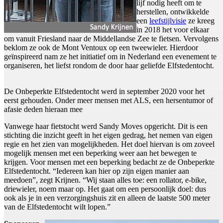
lijf nodig heeft om te
herstellen, ontwikkelde
een
leefstijlvisie
ze kreeg
in 2018 het voor elkaar
om vanuit Friesland naar de Middellandse Zee te fietsen. Vervolgens
beklom ze ook de Mont Ventoux op een tweewieler. Hierdoor
geïnspireerd nam ze het initiatief om in Nederland een evenement te
organiseren, het liefst rondom de door haar geliefde Elfstedentocht.
De Onbeperkte Elfstedentocht werd in september 2020 voor het
eerst gehouden. Onder meer mensen met ALS, een hersentumor of
afasie deden hieraan mee
Vanwege haar fietstocht werd Sandy Moves opgericht. Dit is een
stichting die inzicht geeft in het eigen gedrag, het nemen van eigen
regie en het zien van mogelijkheden. Het doel hiervan is om zoveel
mogelijk mensen met een beperking weer aan het bewegen te
krijgen. Voor mensen met een beperking bedacht ze de Onbeperkte
Elfstedentocht. “Iedereen kan hier op zijn eigen manier aan
meedoen”, zegt Krijnen. “Wij staan alles toe: een rollator, e-bike,
driewieler, noem maar op. Het gaat om een persoonlijk doel: dus
ook als je in een verzorgingshuis zit en alleen de laatste 500 meter
van de Elfstedentocht wilt lopen.”