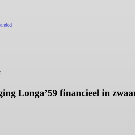
randed
r
ing Longa’59 financieel in zwaa