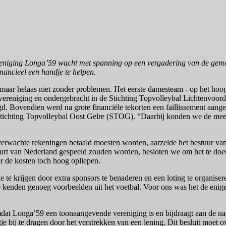
reniging Longa’59 wacht met spanning op een vergadering van de gem
ancieel een handje te helpen.
, maar helaas niet zonder problemen. Het eerste damesteam - op het hoogs
ereniging en ondergebracht in de Stichting Topvolleybal Lichtenvoorde
egd. Bovendien werd na grote financiële tekorten een faillissement aan
 Stichting Topvolleybal Oost Gelre (STOG). “Daarbij konden we de me
verwachte rekeningen betaald moesten worden, aarzelde het bestuur va
t van Nederland gespeeld zouden worden, besloten we om het te doen,” 
or de kosten toch hoog opliepen.
e krijgen door extra sponsors te benaderen en een loting te organisere
nden genoeg voorbeelden uit het voetbal. Voor ons was het de enige opt
dat Longa’59 een toonaangevende vereniging is en bijdraagt aan de 
 bij te dragen door het verstrekken van een lening. Dit besluit moet