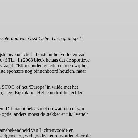
eenteraad van Oost Gelre. Deze gaat op 14
te niveau actief - barste in het verleden van
 (STL). In 2008 bleek helaas dat de sportieve
gevraagd. “Elf maanden geleden namen wij het
este sponsors nog binnenboord houden, maar
n STOG of het ‘Europa’ in wilde met het
legt Eijsink uit. Het team trof het echter
n. Dit bracht helaas niet op wat men er van
ie, anders moest de stekker er uit,” vertelt
naamsbekendheid van Lichtenvoorde en
 overigens nog wel goedgekeurd worden door de