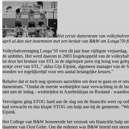
Het eerste damesteam van volleybalve
april al dan niet instemmen met een besluit van B&W om Longa’59 fin
Volleybalvereniging Longa’59 viert dit jaar haar vijftigste verjaardag
de ambities. Het werd daarom in 2003 losgekoppeld van de volleybalv
lat door het bestuur van STL in de afgelopen jaren erg hoog was gel
stokje over van STL,” aldus Gijs Eijsink, algemeen manager van de
stonden we tegelijkertijd voor een aantal belangrijke keuzes.”
Behalve dat er toch nog sponsors aarzelden om door te gaan en er on
damesteam. “Omdat de meeste wedstrijden naar verwachting in de buur
niet met de loting - wedstrijden in Azerbeidzjan en Rusland - waardo
Vervolgens ging STOG hard aan de slag om de financiën weer op orde t
had verwacht en dus klopte STOG om hulp aan bij de gemeente. “We ke
Eijsink.
Het College van B&W honoreerde het verzoek om financiële hulp om
daarmee van Oost Gelre. Om die redenen was B&W bereid een steentje