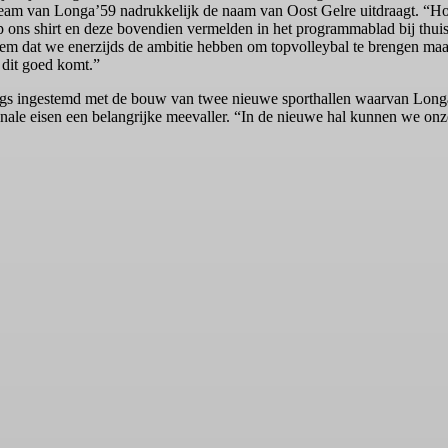
eam van Longa’59 nadrukkelijk de naam van Oost Gelre uitdraagt. “Hoe
 ons shirt en deze bovendien vermelden in het programmablad bij thuisw
eem dat we enerzijds de ambitie hebben om topvolleybal te brengen maa
 dit goed komt.”
langs ingestemd met de bouw van twee nieuwe sporthallen waarvan Lon
onale eisen een belangrijke meevaller. “In de nieuwe hal kunnen we onz