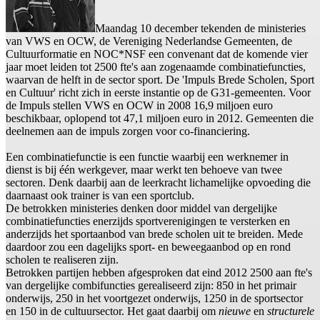
Maandag 10 december tekenden de ministeries
van VWS en OCW, de Vereniging Nederlandse Gemeenten, de
Cultuurformatie en NOC*NSF een convenant dat de komende vier
jaar moet leiden tot 2500 fte's aan zogenaamde combinatiefuncties,
waarvan de helft in de sector sport. De 'Impuls Brede Scholen, Sport
en Cultuur' richt zich in eerste instantie op de G31-gemeenten. Voor
de Impuls stellen VWS en OCW in 2008 16,9 miljoen euro
beschikbaar, oplopend tot 47,1 miljoen euro in 2012. Gemeenten die
deelnemen aan de impuls zorgen voor co-financiering.
Een combinatiefunctie is een functie waarbij een werknemer in
dienst is bij één werkgever, maar werkt ten behoeve van twee
sectoren. Denk daarbij aan de leerkracht lichamelijke opvoeding die
daarnaast ook trainer is van een sportclub.
De betrokken ministeries denken door middel van dergelijke
combinatiefuncties enerzijds sportverenigingen te versterken en
anderzijds het sportaanbod van brede scholen uit te breiden. Mede
daardoor zou een dagelijks sport- en beweegaanbod op en rond
scholen te realiseren zijn.
Betrokken partijen hebben afgesproken dat eind 2012 2500 aan fte's
van dergelijke combifuncties gerealiseerd zijn: 850 in het primair
onderwijs, 250 in het voortgezet onderwijs, 1250 in de sportsector
en 150 in de cultuursector. Het gaat daarbij om
nieuwe
en
structurele