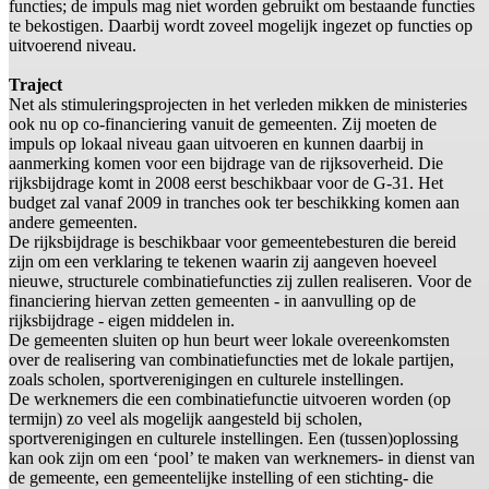
functies; de impuls mag niet worden gebruikt om bestaande functies
te bekostigen. Daarbij wordt zoveel mogelijk ingezet op functies op
uitvoerend niveau.
Traject
Net als stimuleringsprojecten in het verleden mikken de ministeries
ook nu op co-financiering vanuit de gemeenten. Zij moeten de
impuls op lokaal niveau gaan uitvoeren en kunnen daarbij in
aanmerking komen voor een bijdrage van de rijksoverheid. Die
rijksbijdrage komt in 2008 eerst beschikbaar voor de G-31. Het
budget zal vanaf 2009 in tranches ook ter beschikking komen aan
andere gemeenten.
De rijksbijdrage is beschikbaar voor gemeentebesturen die bereid
zijn om een verklaring te tekenen waarin zij aangeven hoeveel
nieuwe, structurele combinatiefuncties zij zullen realiseren. Voor de
financiering hiervan zetten gemeenten - in aanvulling op de
rijksbijdrage - eigen middelen in.
De gemeenten sluiten op hun beurt weer lokale overeenkomsten
over de realisering van combinatiefuncties met de lokale partijen,
zoals scholen, sportverenigingen en culturele instellingen.
De werknemers die een combinatiefunctie uitvoeren worden (op
termijn) zo veel als mogelijk aangesteld bij scholen,
sportverenigingen en culturele instellingen. Een (tussen)oplossing
kan ook zijn om een ‘pool’ te maken van werknemers- in dienst van
de gemeente, een gemeentelijke instelling of een stichting- die