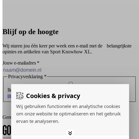
Blijf op de hoogte
Wij sturen jou één keer per week een e-mail met de belangrijkste
opinies en artikelen van Sport Knowhow XL.
Jouw e-mailadres
*
Privacyverklaring
*
Ik ontvang graag de nieuwsbrief en ga akkoord met de
Cookies & privacy
privacyverklaring
.
Wij gebruiken functionele en analytische cookies
Inschrijven
om onze website te optimaliseren en het gebruik
Gerealiseerd door:
ervan te analyseren.