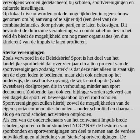
vervolgens worden gedetacheerd bij scholen, sportverenigingen en
culturele instellingen.
Op lokaal niveau worden ook de mogelijkheden in ogenschouw
genomen om bij aanvang of te zijner tijd (een deel van) de
combinatiefuncties door private partijen te laten bekostigen. Dit
bevordert de duurzame verankering van combinatiefuncties in het
veld én biedt de mogelijkheid om nog meer organisaties (en dus
kinderen) van de impuls te laten profiteren.
Sterke verenigingen
Zoals verwoord in de Beleidsbrief Sport is het doel van het
landelijke sportbeleid dat over vier jaar circa tien procent van de
sportverenigingen zodanig ‘sterk’ is dat deze niet alleen in staat zijn
om de eigen leden te bedienen, maar zich ook richten op het
onderwijs, de naschoolse opvang, de wijk en/of op de (vaak
kwetsbare) doelgroepen die in verhouding minder aan sport
deelnemen. Zodoende kan ook een bijdrage worden geleverd aan
een dagelijks sport- en beweegaanbod op en rond scholen.
Sportverenigingen zullen hierbij zowel de mogelijkheden van de
eigen sportaccommodaties benutten – onder schooltijd en daarna –
als op en rond scholen activiteiten ontplooien.
Als een van de ondertekenaars van het convenant Impuls brede
scholen, sport en cultuur stimuleert NOC*NSF de besturen van
sportbonden en sportverenigingen om deel te nemen aan de verdere
ontwikkeling en uitbreiding van ‘sterke’ sportverenigingen. De