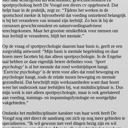
sportpsycholoog heeft De Voogd een divers cv opgebouwd. Dat
helpt haar in de praktijk, zegt ze. “Tijdens het werken in de
sportschool merkte ik bijvoorbeeld dat voeding ontzettend belangrijk
is bij het veranderen van iemand zijn leefstijl. Zo ben ik bij de
cursussen gewichtconsulent en natuurvoedingsadviseur
terechtgekomen. Maar het grootste struikelblok voor mensen om
hun leefstijl te veranderen, blijft het mentale.”
Op de vraag of sportpsychologie daarom haar basis is, geeft ze een
zorgvuldig antwoord: “Mijn basis is mentale begeleiding en daar
horen meer facetten bij dan alleen sportpsychologie. In de Engelse
taal hebben ze daar eigenlijk betere definities voor. ‘
Sport
psychology
’ is al het mentale dat rond wedstrijdsport hangt.
‘
Exercise psychology
’ is de term voor alles dat rond beweging en
psychologie hangt, zoals de relatie tussen beweging en mentale
gezondheid. Dat beschrijft mijn werkzaamheden want daar hoort
weer het onderzoek naar leefstijlen bij, wat multidisciplinair is. Dus
mijn werk is niet alleen sportpsychologie, maar is ook gerelateerd
aan voeding, trainings- en inspanningsfysiologie en soortgelijke
vakgebieden.”
Ondanks het multidisciplinaire karakter van haar werk heeft De
Voogd nog niet direct de aandrang om zich op nog meer gebieden te
specialiseren. “Ik wil gewoon met veel dingen bezig zijn en wil