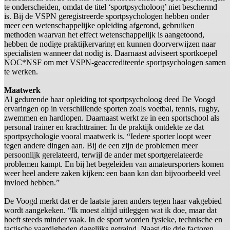
te onderscheiden, omdat de titel ‘sportpsycholoog’ niet beschermd
is. Bij de VSPN geregistreerde sportpsychologen hebben onder
meer een wetenschappelijke opleiding afgerond, gebruiken
methoden waarvan het effect wetenschappelijk is aangetoond,
hebben de nodige praktijkervaring en kunnen doorverwijzen naar
specialisten wanneer dat nodig is. Daarnaast adviseert sportkoepel
NOC*NSF om met VSPN-geaccrediteerde sportpsychologen samen
te werken.
Maatwerk
Al gedurende haar opleiding tot sportpsycholoog deed De Voogd
ervaringen op in verschillende sporten zoals voetbal, tennis, rugby,
zwemmen en hardlopen. Daarnaast werkt ze in een sportschool als
personal trainer en krachttrainer. In de praktijk ontdekte ze dat
sportpsychologie vooral maatwerk is. “Iedere sporter loopt weer
tegen andere dingen aan. Bij de een zijn de problemen meer
persoonlijk gerelateerd, terwijl de ander met sportgerelateerde
problemen kampt. En bij het begeleiden van amateursporters komen
weer heel andere zaken kijken: een baan kan dan bijvoorbeeld veel
invloed hebben.”
De Voogd merkt dat er de laatste jaren anders tegen haar vakgebied
wordt aangekeken. “Ik moest altijd uitleggen wat ik doe, maar dat
hoeft steeds minder vaak. In de sport worden fysieke, technische en
tactische vaardigheden dagelijks getraind. Naast die drie factoren