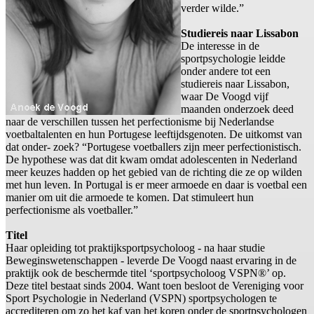
verder wilde.”
Studiereis naar Lissabon
De interesse in de
sportpsychologie leidde
onder andere tot een
studiereis naar Lissabon,
waar De Voogd vijf
maanden onderzoek deed
naar de verschillen tussen het perfectionisme bij Nederlandse
voetbaltalenten en hun Portugese leeftijdsgenoten. De uitkomst van
dat onder- zoek? “Portugese voetballers zijn meer perfectionistisch.
De hypothese was dat dit kwam omdat adolescenten in Nederland
meer keuzes hadden op het gebied van de richting die ze op wilden
met hun leven. In Portugal is er meer armoede en daar is voetbal een
manier om uit die armoede te komen. Dat stimuleert hun
perfectionisme als voetballer.”
Titel
Haar opleiding tot praktijksportpsycholoog - na haar studie
Beweginswetenschappen - leverde De Voogd naast ervaring in de
praktijk ook de beschermde titel ‘sportpsycholoog VSPN®’ op.
Deze titel bestaat sinds 2004. Want toen besloot de Vereniging voor
Sport Psychologie in Nederland (VSPN) sportpsychologen te
accrediteren om zo het kaf van het koren onder de sportpsychologen