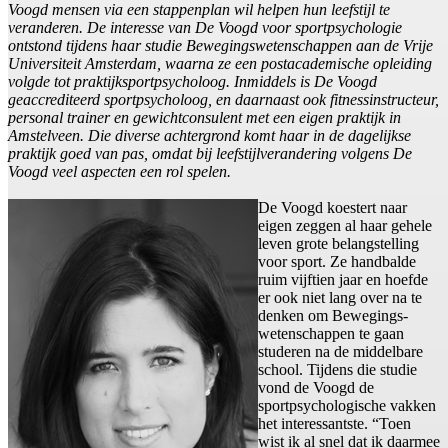
Voogd mensen via een stappenplan wil helpen hun leefstijl te
veranderen. De interesse van De Voogd voor sportpsychologie
ontstond tijdens haar studie Bewegingswetenschappen aan de Vrije
Universiteit Amsterdam, waarna ze een postacademische opleiding
volgde tot praktijksportpsycholoog. Inmiddels is De Voogd
geaccrediteerd sportpsycholoog, en daarnaast ook fitnessinstructeur,
personal trainer en gewichtconsulent met een eigen praktijk in
Amstelveen. Die diverse achtergrond komt haar in de dagelijkse
praktijk goed van pas, omdat bij leefstijlverandering volgens De
Voogd veel aspecten een rol spelen.
De Voogd koestert naar
eigen zeggen al haar gehele
leven grote belangstelling
voor sport. Ze handbalde
ruim vijftien jaar en hoefde
er ook niet lang over na te
denken om Bewegings-
wetenschappen te gaan
studeren na de middelbare
school. Tijdens die studie
vond de Voogd de
sportpsychologische vakken
het interessantste. “Toen
wist ik al snel dat ik daarmee