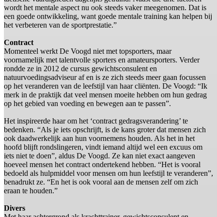
wordt het mentale aspect nu ook steeds vaker meegenomen. Dat is
een goede ontwikkeling, want goede mentale training kan helpen bij
het verbeteren van de sportprestatie.”
Contract
Momenteel werkt De Voogd niet met topsporters, maar
voornamelijk met talentvolle sporters en amateursporters. Verder
rondde ze in 2012 de cursus gewichtsconsulent en
natuurvoedingsadviseur af en is ze zich steeds meer gaan focussen
op het veranderen van de leefstijl van haar cliënten. De Voogd: “Ik
merk in de praktijk dat veel mensen moeite hebben om hun gedrag
op het gebied van voeding en bewegen aan te passen”.
Het inspireerde haar om het ‘contract gedragsverandering’ te
bedenken. “Als je iets opschrijft, is de kans groter dat mensen zich
ook daadwerkelijk aan hun voornemens houden. Als het in het
hoofd blijft rondslingeren, vindt iemand altijd wel een excuus om
iets niet te doen”, aldus De Voogd. Ze kan niet exact aangeven
hoeveel mensen het contract ondertekend hebben. “Het is vooral
bedoeld als hulpmiddel voor mensen om hun leefstijl te veranderen”,
benadrukt ze. “En het is ook vooral aan de mensen zelf om zich
eraan te houden.”
Divers
Met haar achtergrond als krachttrainer, gewichtsconsulent en