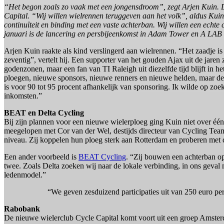
“Het begon zoals zo vaak met een jongensdroom”, zegt Arjen Kuin. 
Capital. “Wij willen wielrennen teruggeven aan het volk”, aldus Kuin
continuïteit en binding met een vaste achterban. Wij willen een echt
januari is de lancering en persbijeenkomst in Adam Tower en A LA
Arjen Kuin raakte als kind verslingerd aan wielrennen. “Het zaadje is
zeventig”, vertelt hij. Een supporter van het gouden Ajax uit de jaren
godenzonen, maar een fan van TI Raleigh uit diezelfde tijd blijft in h
ploegen, nieuwe sponsors, nieuwe renners en nieuwe helden, maar de 
is voor 90 tot 95 procent afhankelijk van sponsoring. Ik wilde op z
inkomsten.”
BEAT en Delta Cycling
Bij zijn plannen voor een nieuwe wielerploeg ging Kuin niet over één 
meegelopen met Cor van der Wel, destijds directeur van Cycling Te
niveau. Zij koppelen hun ploeg sterk aan Rotterdam en proberen met di
Een ander voorbeeld is
BEAT Cycling
. “Zij bouwen een achterban o
twee. Zoals Delta zoeken wij naar de lokale verbinding, in ons gev
ledenmodel.”
“We geven zesduizend participaties uit van 250 euro per s
Rabobank
De nieuwe wielerclub Cycle Capital komt voort uit een groep Amster