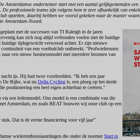
De Amsterdamse ondernemer start met een aantal gelijkgestemden een n
. De professionele teams zijn volgens hem te zeer afhankelijk van enke
e club opzetten, daarbij hebben we vooral gekeken naar de manier waar
B te Amsterdam-Noord.
 geplant met de successen van TI Raleigh in de jaren
 zeventig kan zich nog altijd verbonden voelen met de huidige
et huidige tijdsgewricht verweesd achter. Er zijn nieuwe
continuïteit van een voetbalclub ontbreekt. “Profwielrennen
oek naar een nieuw businessmodel met meerdere bronnen van
nacht ijs. Hij had twee voorbeelden. “Ik heb een jaar
am De Rijke, wat nu
Delta Cycling
is, een ploeg op het derde
e positionering een heel eigen achterban te creëren.”
p via een ledenmodel. Ons model is een combinatie van die
al met Amsterdam, en zoals BEAT bouwen wij onze club op een
tuk. Dat is de eerste financiering voor vijf jaar”
damse wielerenthousiastelingen die onder de noemer
Start to