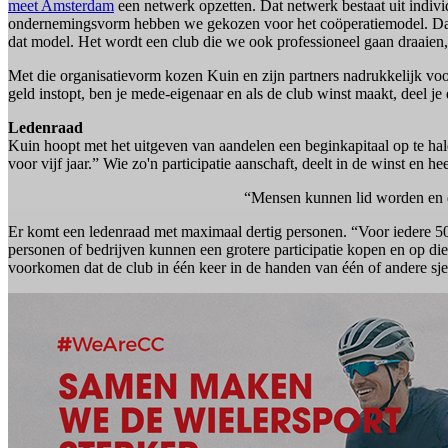
meet Amsterdam
een netwerk opzetten. Dat netwerk bestaat uit indiv
ondernemingsvorm hebben we gekozen voor het coöperatiemodel. Dat
dat model. Het wordt een club die we ook professioneel gaan draaien
Met die organisatievorm kozen Kuin en zijn partners nadrukkelijk voo
geld instopt, ben je mede-eigenaar en als de club winst maakt, deel je 
Ledenraad
Kuin hoopt met het uitgeven van aandelen een beginkapitaal op te hale
voor vijf jaar.” Wie zo'n participatie aanschaft, deelt in de winst en 
“Mensen kunnen lid worden en da
Er komt een ledenraad met maximaal dertig personen. “Voor iedere 50.
personen of bedrijven kunnen een grotere participatie kopen en op di
voorkomen dat de club in één keer in de handen van één of andere sje