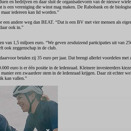
iduen en bedrijven en daar sluit de organisatievorm van de nieuwe wiel
 is een vereniging die winst mag maken. De Rabobank en de biologi
, maar iedereen kan lid worden.”
r een andere weg dan BEAT. “Dat is een BV met vier mensen als eigenaa
daar ook in.”
n van 1,5 miljoen euro. “We geven zesduizend participaties uit van 250 
heeft ook zeggenschap in de club.
arvoor betalen zij 35 euro per jaar. Dat brengt allerlei voordelen met
000 euro is er één positie in de ledenraad. Kleinere investeerders kie
e manier een zwaardere stem in de ledenraad krijgen. Daar zit echter 
ik kan vallen.”