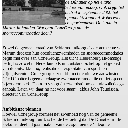
de Dúnatter op het eiland
Schiermonnikoog. Ook krijgt het
bedrijf in september 2009 het
openluchtzwembad Wotterwille
en sportcentrum De Holte in
Marum in handen. Wat gaat ConeGroup met de
sportaccommodaties doen?
Zowel de gemeenteraad van Schiermonnikoog als de gemeente van
Marum droegen hun openluchtzwembaden en sportaccommodaties
begin mei over aan ConeGroup. Het uit ‘s-Heerenberg afkomstige
bedrijf is zowel in Nederland als in Duitsland actief op het gebied
van de ontwikkeling, realisatie en exploitatie van sport- en
vrijetijdscentra. Conegroup is zeer blij met de nieuwe aanwinsten.
“De Dúnatter is geen alledaagse zwemaccommodatie en ligt op een
bijzondere plek. Daarom vraagt dit zwembad om een niet-alledaagse
aanpak. Laten wij daar nu net voor staan”, aldus John Teunissen,
directeur van ConeGroup.
Ambitieuze plannen
Hoewel Conegroup formeel het zwembad nog van de gemeente
Schiermonnikoog huurt, is het de bedoeling dat De Dúnatter in de
toekomst deel uit gaat maken van de zogenoemde ‘integrale