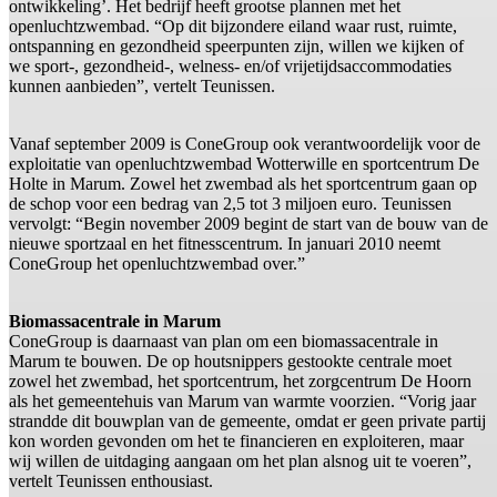
ontwikkeling’. Het bedrijf heeft grootse plannen met het
openluchtzwembad. “Op dit bijzondere eiland waar rust, ruimte,
ontspanning en gezondheid speerpunten zijn, willen we kijken of
we sport-, gezondheid-, welness- en/of vrijetijdsaccommodaties
kunnen aanbieden”, vertelt Teunissen.
Vanaf september 2009 is ConeGroup ook verantwoordelijk voor de
exploitatie van openluchtzwembad Wotterwille en sportcentrum De
Holte in Marum. Zowel het zwembad als het sportcentrum gaan op
de schop voor een bedrag van 2,5 tot 3 miljoen euro. Teunissen
vervolgt: “Begin november 2009 begint de start van de bouw van de
nieuwe sportzaal en het fitnesscentrum. In januari 2010 neemt
ConeGroup het openluchtzwembad over.”
Biomassacentrale in Marum
ConeGroup is daarnaast van plan om een biomassacentrale in
Marum te bouwen. De op houtsnippers gestookte centrale moet
zowel het zwembad, het sportcentrum, het zorgcentrum De Hoorn
als het gemeentehuis van Marum van warmte voorzien. “Vorig jaar
strandde dit bouwplan van de gemeente, omdat er geen private partij
kon worden gevonden om het te financieren en exploiteren, maar
wij willen de uitdaging aangaan om het plan alsnog uit te voeren”,
vertelt Teunissen enthousiast.