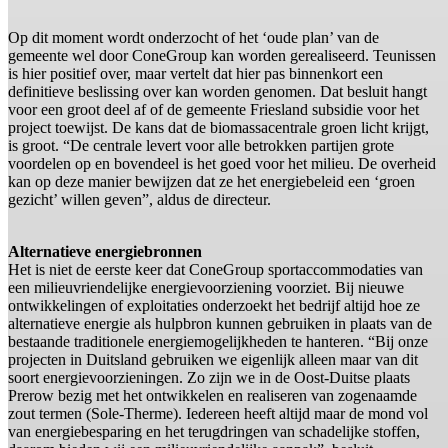
Op dit moment wordt onderzocht of het ‘oude plan’ van de
gemeente wel door ConeGroup kan worden gerealiseerd. Teunissen
is hier positief over, maar vertelt dat hier pas binnenkort een
definitieve beslissing over kan worden genomen. Dat besluit hangt
voor een groot deel af of de gemeente Friesland subsidie voor het
project toewijst. De kans dat de biomassacentrale groen licht krijgt,
is groot. “De centrale levert voor alle betrokken partijen grote
voordelen op en bovendeel is het goed voor het milieu. De overheid
kan op deze manier bewijzen dat ze het energiebeleid een ‘groen
gezicht’ willen geven”, aldus de directeur.
Alternatieve energiebronnen
Het is niet de eerste keer dat ConeGroup sportaccommodaties van
een milieuvriendelijke energievoorziening voorziet. Bij nieuwe
ontwikkelingen of exploitaties onderzoekt het bedrijf altijd hoe ze
alternatieve energie als hulpbron kunnen gebruiken in plaats van de
bestaande traditionele energiemogelijkheden te hanteren. “Bij onze
projecten in Duitsland gebruiken we eigenlijk alleen maar van dit
soort energievoorzieningen. Zo zijn we in de Oost-Duitse plaats
Prerow bezig met het ontwikkelen en realiseren van zogenaamde
zout termen (Sole-Therme). Iedereen heeft altijd maar de mond vol
van energiebesparing en het terugdringen van schadelijke stoffen,