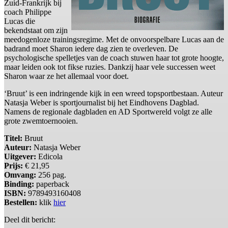
Zuid-Frankrijk bij
coach Philippe
Lucas die
bekendstaat om zijn
meedogenloze trainingsregime. Met de onvoorspelbare Lucas aan de
badrand moet Sharon iedere dag zien te overleven. De
psychologische spelletjes van de coach stuwen haar tot grote hoogte,
maar leiden ook tot fikse ruzies. Dankzij haar vele successen weet
Sharon waar ze het allemaal voor doet.
‘Bruut’ is een indringende kijk in een wreed topsportbestaan. Auteur
Natasja Weber is sportjournalist bij het Eindhovens Dagblad.
Namens de regionale dagbladen en AD Sportwereld volgt ze alle
grote zwemtoernooien.
Titel:
Bruut
Auteur:
Natasja Weber
Uitgever:
Edicola
Prijs:
€ 21,95
Omvang:
256 pag.
Binding:
paperback
ISBN:
9789493160408
Bestellen:
klik
hier
Deel dit bericht: