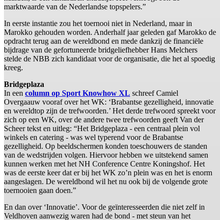
marktwaarde van de Nederlandse topspelers.”
In eerste instantie zou het toernooi niet in Nederland, maar in
Marokko gehouden worden. Anderhalf jaar geleden gaf Marokko de
opdracht terug aan de wereldbond en mede dankzij de financiële
bijdrage van de gefortuneerde bridgeliefhebber Hans Melchers
stelde de NBB zich kandidaat voor de organisatie, die het al spoedig
kreeg.
Bridgeplaza
In een
column op Sport Knowhow XL
schreef Camiel
Overgaauw vooraf over het WK: ‘Brabantse gezelligheid, innovatie
en wereldtop zijn de trefwoorden.’ Het derde trefwoord spreekt voor
zich op een WK, over de andere twee trefwoorden geeft Van der
Scheer tekst en uitleg: “Het Bridgeplaza - een centraal plein vol
winkels en catering - was wel typerend voor de Brabantse
gezelligheid. Op beeldschermen konden toeschouwers de standen
van de wedstrijden volgen. Hiervoor hebben we uitstekend samen
kunnen werken met het NH Conference Centre Koningshof. Het
was de eerste keer dat er bij het WK zo’n plein was en het is enorm
aangeslagen. De wereldbond wil het nu ook bij de volgende grote
toernooien gaan doen.”
En dan over ‘Innovatie’. Voor de geïnteresseerden die niet zelf in
Veldhoven aanwezig waren had de bond - met steun van het