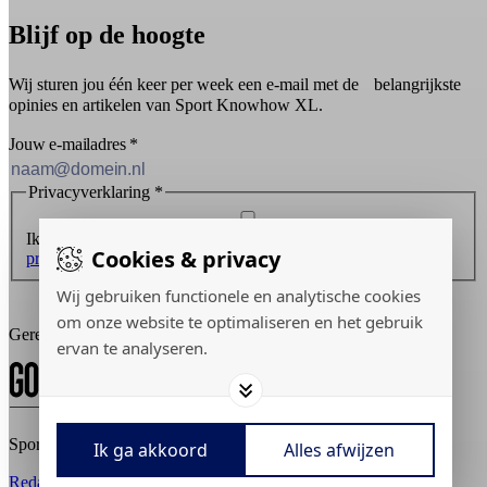
Blijf op de hoogte
Wij sturen jou één keer per week een e-mail met de belangrijkste
opinies en artikelen van Sport Knowhow XL.
Jouw e-mailadres
*
Privacyverklaring
*
Ik ontvang graag de nieuwsbrief en ga akkoord met de
Cookies & privacy
privacyverklaring
.
Wij gebruiken functionele en analytische cookies
Inschrijven
om onze website te optimaliseren en het gebruik
Gerealiseerd door:
ervan te analyseren.
Sport Knowhow XL © 2026
Ik ga akkoord
Alles afwijzen
Redactiestatuut
Adverteren
Privacy policy
Cookies aanpassen