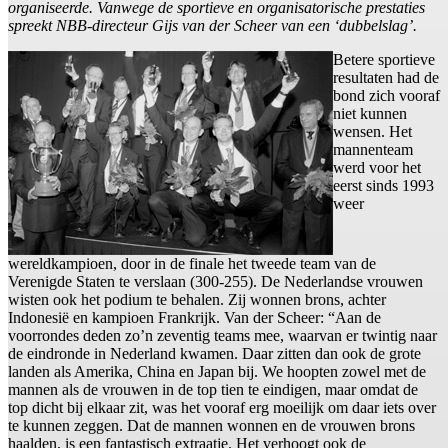
organiseerde. Vanwege de sportieve en organisatorische prestaties
spreekt NBB-directeur Gijs van der Scheer van een ‘dubbelslag’.
Betere sportieve
resultaten had de
bond zich vooraf
niet kunnen
wensen. Het
mannenteam
werd voor het
eerst sinds 1993
weer
wereldkampioen, door in de finale het tweede team van de
Verenigde Staten te verslaan (300-255). De Nederlandse vrouwen
wisten ook het podium te behalen. Zij wonnen brons, achter
Indonesië en kampioen Frankrijk. Van der Scheer: “Aan de
voorrondes deden zo’n zeventig teams mee, waarvan er twintig naar
de eindronde in Nederland kwamen. Daar zitten dan ook de grote
landen als Amerika, China en Japan bij. We hoopten zowel met de
mannen als de vrouwen in de top tien te eindigen, maar omdat de
top dicht bij elkaar zit, was het vooraf erg moeilijk om daar iets over
te kunnen zeggen. Dat de mannen wonnen en de vrouwen brons
haalden, is een fantastisch extraatje. Het verhoogt ook de