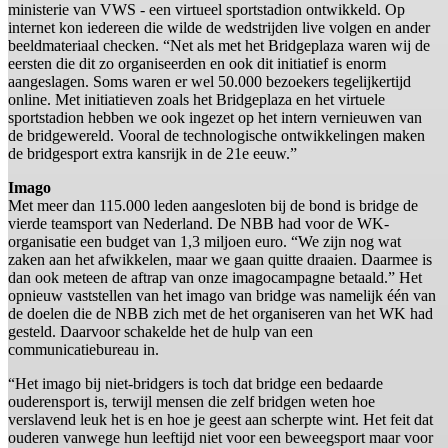
ministerie van VWS - een virtueel sportstadion ontwikkeld. Op
internet kon iedereen die wilde de wedstrijden live volgen en ander
beeldmateriaal checken. “Net als met het Bridgeplaza waren wij de
eersten die dit zo organiseerden en ook dit initiatief is enorm
aangeslagen. Soms waren er wel 50.000 bezoekers tegelijkertijd
online. Met initiatieven zoals het Bridgeplaza en het virtuele
sportstadion hebben we ook ingezet op het intern vernieuwen van
de bridgewereld. Vooral de technologische ontwikkelingen maken
de bridgesport extra kansrijk in de 21e eeuw.”
Imago
Met meer dan 115.000 leden aangesloten bij de bond is bridge de
vierde teamsport van Nederland. De NBB had voor de WK-
organisatie een budget van 1,3 miljoen euro. “We zijn nog wat
zaken aan het afwikkelen, maar we gaan quitte draaien. Daarmee is
dan ook meteen de aftrap van onze imagocampagne betaald.” Het
opnieuw vaststellen van het imago van bridge was namelijk één van
de doelen die de NBB zich met de het organiseren van het WK had
gesteld. Daarvoor schakelde het de hulp van een
communicatiebureau in.
“Het imago bij niet-bridgers is toch dat bridge een bedaarde
ouderensport is, terwijl mensen die zelf bridgen weten hoe
verslavend leuk het is en hoe je geest aan scherpte wint. Het feit dat
ouderen vanwege hun leeftijd niet voor een beweegsport maar voor