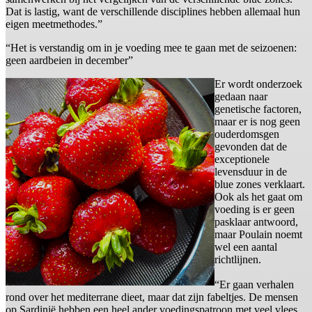
Dat is lastig, want de verschillende disciplines hebben allemaal hun
eigen meetmethodes.”
“Het is verstandig om in je voeding mee te gaan met de seizoenen:
geen aardbeien in december”
Er wordt onderzoek
gedaan naar
genetische factoren,
maar er is nog geen
ouderdomsgen
gevonden dat de
exceptionele
levensduur in de
blue zones verklaart.
Ook als het gaat om
voeding is er geen
pasklaar antwoord,
maar Poulain noemt
wel een aantal
richtlijnen.
“Er gaan verhalen
rond over het mediterrane dieet, maar dat zijn fabeltjes. De mensen
op Sardinië hebben een heel ander voedingspatroon met veel vlees