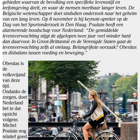
gebieden waarvan de bevolking een specifieke levensstijl en
leefomgeving deelt, en waar de mensen meetbaar langer leven. De
Belgische wetenschapper doet sindsdien onderzoek naar het geheim
van een lang leven. Op 8 november is hij keynote-spreker op de
Dag van het Sportonderzoek in Den Haag. Poulain heeft een
alarmerende boodschap voor Nederland: “De gemiddelde
levensverwachting stijgt de afgelopen twee jaar veel minder hard
dan daarvoor. In Groot-Brittannië en de Verenigde Staten gaat de
levensverwachting zelfs al omlaag. Belangrijkste oorzaak? Obesitas
en disbalans tussen voeding en beweging."
Obesitas is
de
volksvijand
van deze
tijd.
Ondanks de
zorgen, doet
Nederland
het in dat
opzicht
volgens
Michel
Poulain nog
relatief goed.