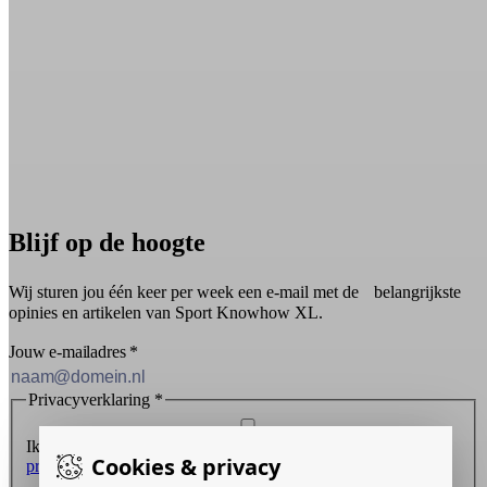
Blijf op de hoogte
Wij sturen jou één keer per week een e-mail met de belangrijkste
opinies en artikelen van Sport Knowhow XL.
Jouw e-mailadres
*
Privacyverklaring
*
Ik ontvang graag de nieuwsbrief en ga akkoord met de
Cookies & privacy
privacyverklaring
.