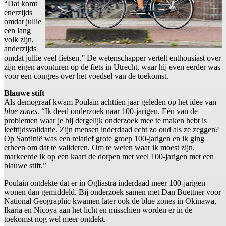
“Dat komt
enerzijds
omdat jullie
een lang
volk zijn,
anderzijds
omdat jullie veel fietsen.” De wetenschapper vertelt enthousiast over
zijn eigen avonturen op de fiets in Utrecht, waar hij even eerder was
voor een congres over het voedsel van de toekomst.
Blauwe stift
Als demograaf kwam Poulain achttien jaar geleden op het idee van
blue zones
. “Ik deed onderzoek naar 100-jarigen. Eén van de
problemen waar je bij dergelijk onderzoek mee te maken hebt is
leeftijdsvalidatie. Zijn mensen inderdaad echt zo oud als ze zeggen?
Op Sardinië was een relatief grote groep 100-jarigen en ik ging
erheen om dat te valideren. Om te weten waar ik moest zijn,
markeerde ik op een kaart de dorpen met veel 100-jarigen met een
blauwe stift.”
Poulain ontdekte dat er in Ogliastra inderdaad meer 100-jarigen
wonen dan gemiddeld. Bij onderzoek samen met Dan Buettner voor
National Geographic kwamen later ook de blue zones in Okinawa,
Ikaria en Nicoya aan het licht en misschien worden er in de
toekomst nog wel meer ontdekt.