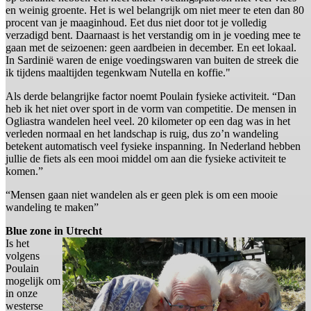
en weinig groente. Het is wel belangrijk om niet meer te eten dan 80
procent van je maaginhoud. Eet dus niet door tot je volledig
verzadigd bent. Daarnaast is het verstandig om in je voeding mee te
gaan met de seizoenen: geen aardbeien in december. En eet lokaal.
In Sardinië waren de enige voedingswaren van buiten de streek die
ik tijdens maaltijden tegenkwam Nutella en koffie."
Als derde belangrijke factor noemt Poulain fysieke activiteit. “Dan
heb ik het niet over sport in de vorm van competitie. De mensen in
Ogliastra wandelen heel veel. 20 kilometer op een dag was in het
verleden normaal en het landschap is ruig, dus zo’n wandeling
betekent automatisch veel fysieke inspanning. In Nederland hebben
jullie de fiets als een mooi middel om aan die fysieke activiteit te
komen.”
“Mensen gaan niet wandelen als er geen plek is om een mooie
wandeling te maken”
Blue zone in Utrecht
Is het
volgens
Poulain
mogelijk om
in onze
westerse