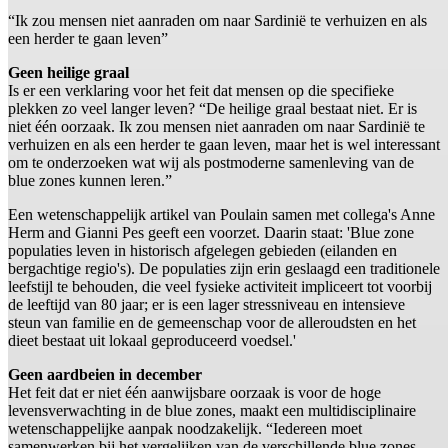
“Ik zou mensen niet aanraden om naar Sardinië te verhuizen en als
een herder te gaan leven”
Geen heilige graal
Is er een verklaring voor het feit dat mensen op die specifieke
plekken zo veel langer leven? “De heilige graal bestaat niet. Er is
niet één oorzaak. Ik zou mensen niet aanraden om naar Sardinië te
verhuizen en als een herder te gaan leven, maar het is wel interessant
om te onderzoeken wat wij als postmoderne samenleving van de
blue zones kunnen leren.”
Een wetenschappelijk artikel van Poulain samen met collega's Anne
Herm and Gianni Pes geeft een voorzet. Daarin staat: 'Blue zone
populaties leven in historisch afgelegen gebieden (eilanden en
bergachtige regio's). De populaties zijn erin geslaagd een traditionele
leefstijl te behouden, die veel fysieke activiteit impliceert tot voorbij
de leeftijd van 80 jaar; er is een lager stressniveau en intensieve
steun van familie en de gemeenschap voor de alleroudsten en het
dieet bestaat uit lokaal geproduceerd voedsel.'
Geen aardbeien in december
Het feit dat er niet één aanwijsbare oorzaak is voor de hoge
levensverwachting in de blue zones, maakt een multidisciplinaire
wetenschappelijke aanpak noodzakelijk. “Iedereen moet
samenwerken bij het vergelijken van de verschillende blue zones.