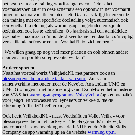
het begin van elke training wordt aangeboden. Tijdens het
voetbalseizoen zit er in deze schema’s een opbouw in het Voetbalfit-
programma qua variatie en intensiteit. Daarnaast krijgt iedereen die
een training met een specifieke doelstelling volgt, automatisch ook
een Voetbalfit-oefening als warming-up aangeboden en zijn de
oefeningen ook los te gebruiken. Op jaarbasis zal een gemiddelde
voetballer maximaal zo’n honderd keer trainen en daarbij zo’n vijftig
verschillende oefenvormen uit VoetbalFit tot zich nemen.”
"We willen graag op nog veel meer plaatsen en ook binnen andere
sporten aan sportblessurepreventie werken"
Andere sporten
Naast het voetbal werkt VeiligheidNL met partners ook aan
blessurepreventie in andere takken van sport
. Zo is - in
samenwerking met onder meer de Nevobo, Amsterdam UMC en
UMC Groningen - met financiering vanuit ZonMw en het ministerie
van VWS het
warming-upprogramma VolleyVeilig
(app en website)
voor jeugd- en volwassen volleyballers ontwikkeld, die de
erkenning ‘effectief’ heeft gekregen.
Ook heeft VeiligheidNL - naast Voetbalfit en VolleyVeilig - voor
blessurepreventie in het hockey en ‘de playgrounds’ in de wijk
onder meer in samenwerking met de KNHB en de Athletic Skills
Company de app warming-up en de website
warming-up.nl