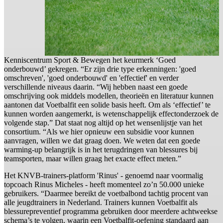
Kenniscentrum Sport & Bewegen het keurmerk ‘Goed
onderbouwd’ gekregen. “Er zijn drie type erkenningen: 'goed
omschreven', 'goed onderbouwd' en 'effectief' en verder
verschillende niveaus daarin. “Wij hebben naast een goede
omschrijving ook middels modellen, theorieën en literatuur kunnen
aantonen dat Voetbalfit een solide basis heeft. Om als ‘effectief’ te
kunnen worden aangemerkt, is wetenschappelijk effectonderzoek de
volgende stap.” Dat staat nog altijd op het wensenlijstje van het
consortium. “Als we hier opnieuw een subsidie voor kunnen
aanvragen, willen we dat graag doen. We weten dat een goede
warming-up belangrijk is in het terugdringen van blessures bij
teamsporten, maar willen graag het exacte effect meten.”
Het KNVB-trainers-platform 'Rinus' - genoemd naar voormalig
topcoach Rinus Micheles - heeft momenteel zo’n 50.000 unieke
gebruikers. “Daarmee bereikt de voetbalbond tachtig procent van
alle jeugdtrainers in Nederland. Trainers kunnen Voetbalfit als
blessurepreventief programma gebruiken door meerdere achtweekse
schema’s te volgen, waarin een Voetbalfit-oefening standaard aan