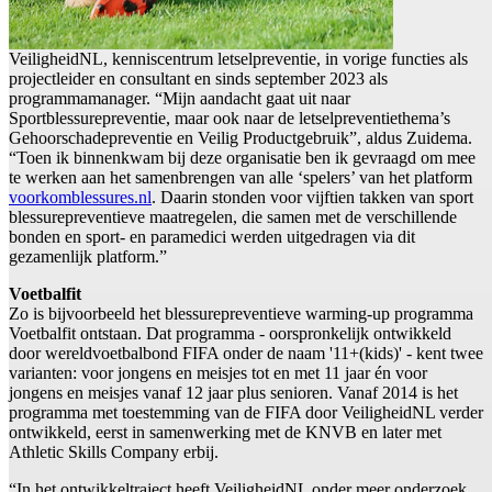
VeiligheidNL, kenniscentrum letselpreventie, in vorige functies als
projectleider en consultant en sinds september 2023 als
programmamanager. “Mijn aandacht gaat uit naar
Sportblessurepreventie, maar ook naar de letselpreventiethema’s
Gehoorschadepreventie en Veilig Productgebruik”, aldus Zuidema.
“Toen ik binnenkwam bij deze organisatie ben ik gevraagd om mee
te werken aan het samenbrengen van alle ‘spelers’ van het platform
voorkomblessures.nl
. Daarin stonden voor vijftien takken van sport
blessurepreventieve maatregelen, die samen met de verschillende
bonden en sport- en paramedici werden uitgedragen via dit
gezamenlijk platform.”
Voetbalfit
Zo is bijvoorbeeld het blessurepreventieve warming-up programma
Voetbalfit ontstaan. Dat programma - oorspronkelijk ontwikkeld
door wereldvoetbalbond FIFA onder de naam '11+(kids)' - kent twee
varianten: voor jongens en meisjes tot en met 11 jaar én voor
jongens en meisjes vanaf 12 jaar plus senioren. Vanaf 2014 is het
programma met toestemming van de FIFA door VeiligheidNL verder
ontwikkeld, eerst in samenwerking met de KNVB en later met
Athletic Skills Company erbij.
“In het ontwikkeltraject heeft VeiligheidNL onder meer onderzoek