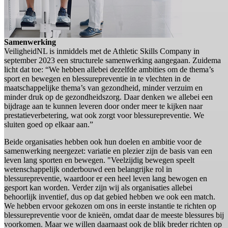
Samenwerking
VeiligheidNL is inmiddels met de Athletic Skills Company in
september 2023 een structurele samenwerking aangegaan. Zuidema
licht dat toe: “We hebben allebei dezelfde ambities om de thema’s
sport en bewegen en blessurepreventie in te vlechten in de
maatschappelijke thema’s van gezondheid, minder verzuim en
minder druk op de gezondheidszorg. Daar denken we allebei een
bijdrage aan te kunnen leveren door onder meer te kijken naar
prestatieverbetering, wat ook zorgt voor blessurepreventie. We
sluiten goed op elkaar aan.”
Beide organisaties hebben ook hun doelen en ambitie voor de
samenwerking neergezet: variatie en plezier zijn de basis van een
leven lang sporten en bewegen. "Veelzijdig bewegen speelt
wetenschappelijk onderbouwd een belangrijke rol in
blessurepreventie, waardoor er een heel leven lang bewogen en
gesport kan worden. Verder zijn wij als organisaties allebei
behoorlijk inventief, dus op dat gebied hebben we ook een match.
We hebben ervoor gekozen om ons in eerste instantie te richten op
blessurepreventie voor de knieën, omdat daar de meeste blessures bij
voorkomen. Maar we willen daarnaast ook de blik breder richten op