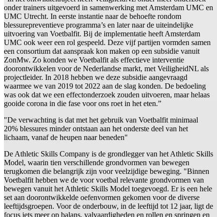
onder trainers uitgevoerd in samenwerking met Amsterdam UMC en
UMC Utrecht. In eerste instantie naar de behoefte rondom
blessurepreventieve programma’s en later naar de uiteindelijke
uitvoering van Voetbalfit. Bij de implementatie heeft Amsterdam
UMC ook weer een rol gespeeld. Deze vijf partijen vormden samen
een consortium dat aanspraak kon maken op een subsidie vanuit
ZonMw. Zo konden we Voetbalfit als effectieve interventie
doorontwikkelen voor de Nederlandse markt, met VeiligheidNL als
projectleider. In 2018 hebben we deze subsidie aangevraagd
waarmee we van 2019 tot 2022 aan de slag konden. De bedoeling
was ook dat we een effectonderzoek zouden uitvoeren, maar helaas
gooide corona in die fase voor ons roet in het eten.”
"De verwachting is dat met het gebruik van Voetbalfit minimaal
20% blessures minder ontstaan aan het onderste deel van het
lichaam, vanaf de heupen naar beneden"
De Athletic Skills Company is de grondlegger van het Athletic Skills
Model, waarin tien verschillende grondvormen van bewegen
terugkomen die belangrijk zijn voor veelzijdige beweging. "Binnen
Voetbalfit hebben we de voor voetbal relevante grondvormen van
bewegen vanuit het Athletic Skills Model toegevoegd. Er is een hele
set aan doorontwikkelde oefenvormen gekomen voor de diverse
leeftijdsgroepen. Voor de onderbouw, in de leeftijd tot 12 jaar, ligt de
focus iets meer op balans, valvaardigheden en rollen en springen en