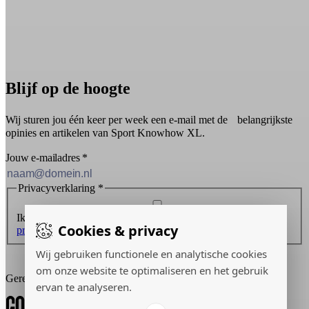
Blijf op de hoogte
Wij sturen jou één keer per week een e-mail met de belangrijkste
opinies en artikelen van Sport Knowhow XL.
Jouw e-mailadres
*
Privacyverklaring
*
Ik ontvang graag de nieuwsbrief en ga akkoord met de
Cookies & privacy
privacyverklaring
.
Wij gebruiken functionele en analytische cookies
Inschrijven
om onze website te optimaliseren en het gebruik
Gerealiseerd door:
ervan te analyseren.