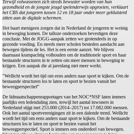
Terwijl volwassenen zich steeds bewuster worden van hun
gezondheid en de jongste jeugd spelenderwijs opgroeien, verklaart
het CBS dat jongeren tussen 12 en 18 jaar onder meer gekluisterd
zitten aan de digitale schermen.
Het baart menigeen zorgen dat in Nederland de jongeren te weinig
in beweging komen. De talloze onderzoeken bevestigen deze
conclusie. Met de JOGG-aanpak zetten we grotendeels in op
gezonde voeding. En steeds meer scholen besteden aandacht aan
bewegen tijdens de les. Het is een eerste aanzet. We blijven
daarnaast krampachtig volhouden om de traditionele sport en haar
bestaande structuren in te zetten om meer mensen in beweging te
krijgen. Een aanpak die al jarenlang niet meer werkt.
"Wellicht wordt het tijd om eens anders naar sport te kijken. Om de
bestaande structuren los te laten en sport te bezien vanuit het
beweegperspectief"
De lidmaatschappenrapportages van het NOC*NSF laten immers
jaarlijks een ledendaling zien, terwijl het aantal inwoners in
Nederland stijgt met 253.000 (2014–2017) tot 17.082.000 mensen.
Ook het aantal sportverenigingen zit in een dalende trend. Wellicht
wordt het tijd om eens anders naar sport te kijken. Om de bestaande
structuren los te laten en sport te bezien vanuit het
beweegperspectief. Sport is immers een onderdeel van bewegen.