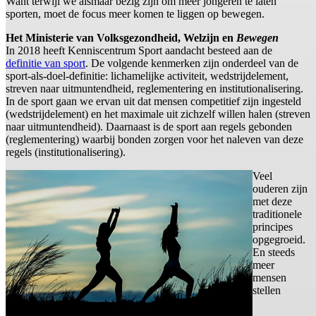
Want terwijl we alsmaar bezig zijn om meer jongeren te laten
sporten, moet de focus meer komen te liggen op bewegen.
Het Ministerie van Volksgezondheid, Welzijn en
Bewegen
In 2018 heeft Kenniscentrum Sport aandacht besteed aan de
definitie van sport
. De volgende kenmerken zijn onderdeel van de
sport-als-doel-definitie: lichamelijke activiteit, wedstrijdelement,
streven naar uitmuntendheid, reglementering en institutionalisering.
In de sport gaan we ervan uit dat mensen competitief zijn ingesteld
(wedstrijdelement) en het maximale uit zichzelf willen halen (streven
naar uitmuntendheid). Daarnaast is de sport aan regels gebonden
(reglementering) waarbij bonden zorgen voor het naleven van deze
regels (institutionalisering).
Veel
ouderen zijn
met deze
traditionele
principes
opgegroeid.
En steeds
meer
mensen
stellen