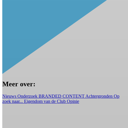
Meer over:
Nieuws
Onderzoek
BRANDED CONTENT
Achtergronden
Op
zoek naar...
Eigendom van de Club
Opinie