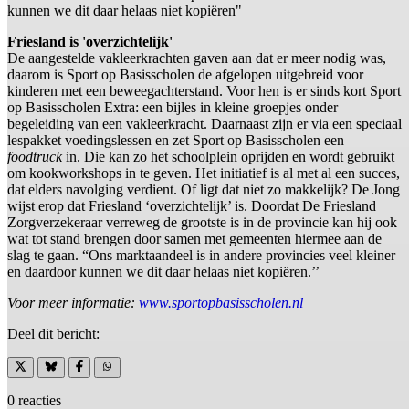
kunnen we dit daar helaas niet kopiëren"
Friesland is 'overzichtelijk'
De aangestelde vakleerkrachten gaven aan dat er meer nodig was,
daarom is Sport op Basisscholen de afgelopen uitgebreid voor
kinderen met een beweegachterstand. Voor hen is er sinds kort Sport
op Basisscholen Extra: een bijles in kleine groepjes onder
begeleiding van een vakleerkracht. Daarnaast zijn er via een speciaal
lespakket voedingslessen en zet Sport op Basisscholen een
foodtruck
in. Die kan zo het schoolplein oprijden en wordt gebruikt
om kookworkshops in te geven. Het initiatief is al met al een succes,
dat elders navolging verdient. Of ligt dat niet zo makkelijk? De Jong
wijst erop dat Friesland ‘overzichtelijk’ is. Doordat De Friesland
Zorgverzekeraar verreweg de grootste is in de provincie kan hij ook
wat tot stand brengen door samen met gemeenten hiermee aan de
slag te gaan. “Ons marktaandeel is in andere provincies veel kleiner
en daardoor kunnen we dit daar helaas niet kopiëren.’’
Voor meer informatie:
www.sportopbasisscholen.nl
Deel dit bericht:
0 reacties