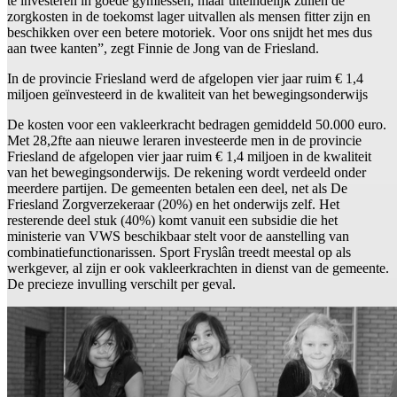
te investeren in goede gymlessen, maar uiteindelijk zullen de
zorgkosten in de toekomst lager uitvallen als mensen fitter zijn en
beschikken over een betere motoriek. Voor ons snijdt het mes dus
aan twee kanten”, zegt Finnie de Jong van de Friesland.
In de provincie Friesland werd de afgelopen vier jaar ruim € 1,4
miljoen geïnvesteerd in de kwaliteit van het bewegingsonderwijs
De kosten voor een vakleerkracht bedragen gemiddeld 50.000 euro.
Met 28,2fte aan nieuwe leraren investeerde men in de provincie
Friesland de afgelopen vier jaar ruim € 1,4 miljoen in de kwaliteit
van het bewegingsonderwijs. De rekening wordt verdeeld onder
meerdere partijen. De gemeenten betalen een deel, net als De
Friesland Zorgverzekeraar (20%) en het onderwijs zelf. Het
resterende deel stuk (40%) komt vanuit een subsidie die het
ministerie van VWS beschikbaar stelt voor de aanstelling van
combinatiefunctionarissen. Sport Fryslân treedt meestal op als
werkgever, al zijn er ook vakleerkrachten in dienst van de gemeente.
De precieze invulling verschilt per geval.