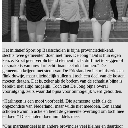
Het initiatief Sport op Basisscholen is bijna provinciedekkend,
slechts twee gemeenten doen niet mee. De Jong “Dat is hun eigen
keuze. Er zit geen verplichtend element in. Ik durf niet te zeggen of
er sprake is van onwil of echt financieel niet kunnen.” De
gemeenten krijgen met steun van De Friesland en het ministerie een
flink duwtje, maar uiteindelijk zullen zij toch een deel van de kosten
moeten dragen. Dat is, zeker als de bodem van de schatkist bijna is
bereikt, niet altijd mogelijk. Toch ziet De Jong bijna overal
vooruitgang, zelfs waar dat bijna voor onmogelijk werd gehouden.
“Harlingen is een mooi voorbeeld. Die gemeente geldt als de
ongezondste van Nederland, maar wilde niet meedoen. Een aantal
scholen kwam in actie en heeft de gemeente overtuigd om toch mee
te doen.’’ Die scholen doen inmiddels mee.
"Ons marktaandeel is in andere provincies veel kleiner en daardoor