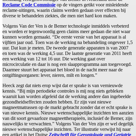
Reclame Code Commissie
op de vingers getikt voor misleidende
reclame-uitingen, waarin claims werden gedaan over effecten bij
diverse te behandelen ziektes, die men niet hard kon maken.
Volgens Van der Ven is de Bemer technologie inmiddels verbeterd
en worden er tegenwoordig geen claims meer gedaan die niet waar
kunnen worden gemaakt. “De eerste versie van het apparaat is al
vijftien jaar oud. Toen was de werking na behandeling ongeveer 1,5
uur. Dat kun je meten. De tweede generatie apparaten is van 2007
en toen was de werking 4,5 uur. De laatste generatie van 2011 heeft
een werking van 12 tot 16 uur. Die werking gaat over
microcirculatie en daar is nog een slaapprogramma aan toegevoegd.
Daarmee stuurt het apparaat het bloed in de nacht meer naar de
ontgiftingsorganen: lever, nieren, milt en longen.”
Heeck zegt dat niets erop wijst dat er sprake is van vernieuwde
kennis. “Bij mijn periodieke controles is mij nog niets gebleken
waaruit kan worden afgeleid dat de werking andere dan ingebeelde
gezondheidseffecten zouden hebben. Er zijn vast nieuwe
magneetmatrassen op de markt gebracht zonder dat er echt sprake is
van nieuwe kennis. Nieuwe wetenschappelijke inzichten ten aanzien
van dit soort gevaarloze magneettherapieën, inclusief de Bemer, zijn
nauwelijks te verwachten.” Volgens Van der Ven zijn er wel degelijk
nieuwe wetenschappelijke inzichten. Ter illustratie verwijst hij naar
een artikel in het Duitse
Zeitschrift für Gerontologie und Geriatrie