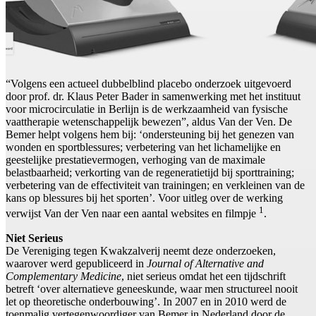
“Volgens een actueel dubbelblind placebo onderzoek uitgevoerd
door prof. dr. Klaus Peter Bader in samenwerking met het instituut
voor microcirculatie in Berlijn is de werkzaamheid van fysische
vaattherapie wetenschappelijk bewezen”, aldus Van der Ven. De
Bemer helpt volgens hem bij: ‘ondersteuning bij het genezen van
wonden en sportblessures; verbetering van het lichamelijke en
geestelijke prestatievermogen, verhoging van de maximale
belastbaarheid; verkorting van de regeneratietijd bij sporttraining;
verbetering van de effectiviteit van trainingen; en verkleinen van de
kans op blessures bij het sporten’. Voor uitleg over de werking
1
verwijst Van der Ven naar een aantal websites en filmpje
.
Niet Serieus
De Vereniging tegen Kwakzalverij neemt deze onderzoeken,
waarover werd gepubliceerd in
Journal of Alternative and
Complementary Medicine
, niet serieus omdat het een tijdschrift
betreft ‘over alternatieve geneeskunde, waar men structureel nooit
let op theoretische onderbouwing’. In 2007 en in 2010 werd de
toenmalig vertegenwoordiger van Bemer in Nederland door de