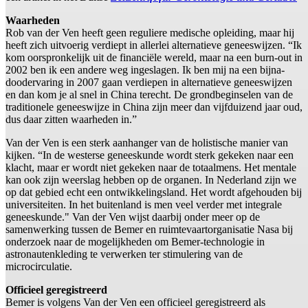
Waarheden
Rob van der Ven heeft geen reguliere medische opleiding, maar hij
heeft zich uitvoerig verdiept in allerlei alternatieve geneeswijzen. “Ik
kom oorspronkelijk uit de financiële wereld, maar na een burn-out in
2002 ben ik een andere weg ingeslagen. Ik ben mij na een bijna-
doodervaring in 2007 gaan verdiepen in alternatieve geneeswijzen
en dan kom je al snel in China terecht. De grondbeginselen van de
traditionele geneeswijze in China zijn meer dan vijfduizend jaar oud,
dus daar zitten waarheden in.”
Van der Ven is een sterk aanhanger van de holistische manier van
kijken. “In de westerse geneeskunde wordt sterk gekeken naar een
klacht, maar er wordt niet gekeken naar de totaalmens. Het mentale
kan ook zijn weerslag hebben op de organen. In Nederland zijn we
op dat gebied echt een ontwikkelingsland. Het wordt afgehouden bij
universiteiten. In het buitenland is men veel verder met integrale
geneeskunde." Van der Ven wijst daarbij onder meer op de
samenwerking tussen de Bemer en ruimtevaartorganisatie Nasa bij
onderzoek naar de mogelijkheden om Bemer-technologie in
astronautenkleding te verwerken ter stimulering van de
microcirculatie.
Officieel geregistreerd
Bemer is volgens Van der Ven een officieel geregistreerd als