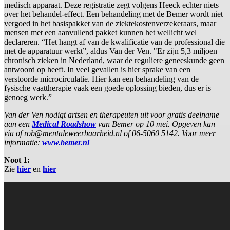
medisch apparaat. Deze registratie zegt volgens Heeck echter niets
over het behandel-effect. Een behandeling met de Bemer wordt niet
vergoed in het basispakket van de ziektekostenverzekeraars, maar
mensen met een aanvullend pakket kunnen het wellicht wel
declareren. “Het hangt af van de kwalificatie van de professional die
met de apparatuur werkt”, aldus Van der Ven. "Er zijn 5,3 miljoen
chronisch zieken in Nederland, waar de reguliere geneeskunde geen
antwoord op heeft. In veel gevallen is hier sprake van een
verstoorde microcirculatie. Hier kan een behandeling van de
fysische vaattherapie vaak een goede oplossing bieden, dus er is
genoeg werk.”
Van der Ven nodigt artsen en therapeuten uit voor gratis deelname
aan een
Medical Roadshow
van Bemer op 10 mei. Opgeven kan
via of rob@mentaleweerbaarheid.nl of 06-5060 5142. Voor meer
informatie:
www.bemer.nl
Noot 1:
Zie
hier
en
hier