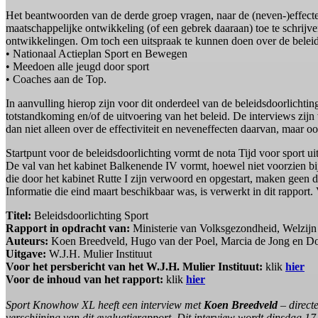
Het beantwoorden van de derde groep vragen, naar de (neven-)effecten
maatschappelijke ontwikkeling (of een gebrek daaraan) toe te schrijven 
ontwikkelingen. Om toch een uitspraak te kunnen doen over de beleids
• Nationaal Actieplan Sport en Bewegen
• Meedoen alle jeugd door sport
• Coaches aan de Top.
In aanvulling hierop zijn voor dit onderdeel van de beleidsdoorlicht
totstandkoming en/of de uitvoering van het beleid. De interviews zijn
dan niet alleen over de effectiviteit en neveneffecten daarvan, maar oo
Startpunt voor de beleidsdoorlichting vormt de nota Tijd voor sport ui
De val van het kabinet Balkenende IV vormt, hoewel niet voorzien bij d
die door het kabinet Rutte I zijn verwoord en opgestart, maken geen de
Informatie die eind maart beschikbaar was, is verwerkt in dit rappor
Titel:
Beleidsdoorlichting Sport
Rapport in opdracht van:
Ministerie van Volksgezondheid, Welzijn e
Auteurs:
Koen Breedveld, Hugo van der Poel, Marcia de Jong en Do
Uitgave:
W.J.H. Mulier Instituut
Voor het persbericht van het W.J.H. Mulier Instituut:
klik
hier
Voor de inhoud van het rapport:
klik
hier
Sport Knowhow XL heeft een interview met
Koen Breedveld
– direct
verschijning van dit evaluatierapport. Dit interview wordt dinsdag 1