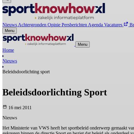
Nieuws
Achtergronden
Opinie
Persberichten
Agenda
Vacatures
B
Menu
Menu
Home
Nieuws
Beleidsdoorlichting sport
Beleidsdoorlichting Sport
16 mei 2011
Nieuws
Het Ministerie van VWS heeft het sportbeleid onderwerp gemaakt van 
gekregen binnen de directie Sport en beziet dat beleid als onderdeel