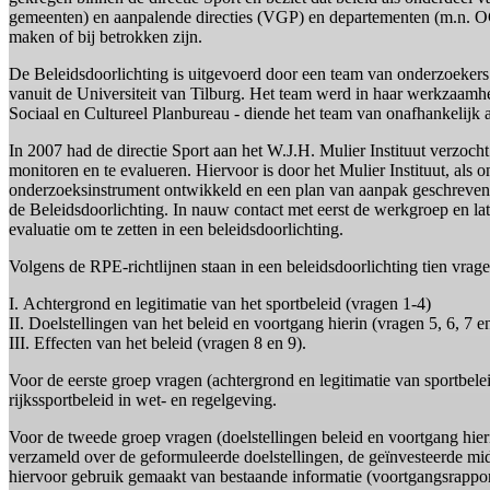
gemeenten) en aanpalende directies (VGP) en departementen (m.
maken of bij betrokken zijn.
De Beleidsdoorlichting is uitgevoerd door een team van onderzoekers 
vanuit de Universiteit van Tilburg. Het team werd in haar werkzaamhe
Sociaal en Cultureel Planbureau - diende het team van onafhankelijk 
In 2007 had de directie Sport aan het W.J.H. Mulier Instituut verzoch
monitoren en te evalueren. Hiervoor is door het Mulier Instituut, als
onderzoeksinstrument ontwikkeld en een plan van aanpak geschreven. 
de Beleidsdoorlichting. In nauw contact met eerst de werkgroep en l
evaluatie om te zetten in een beleidsdoorlichting.
Volgens de RPE-richtlijnen staan in een beleidsdoorlichting tien vrag
I. Achtergrond en legitimatie van het sportbeleid (vragen 1-4)
II. Doelstellingen van het beleid en voortgang hierin (vragen 5, 6, 7 e
III. Effecten van het beleid (vragen 8 en 9).
Voor de eerste groep vragen (achtergrond en legitimatie van sportbele
rijkssportbeleid in wet- en regelgeving.
Voor de tweede groep vragen (doelstellingen beleid en voortgang hieri
verzameld over de geformuleerde doelstellingen, de geïnvesteerde mi
hiervoor gebruik gemaakt van bestaande informatie (voortgangsrapporta