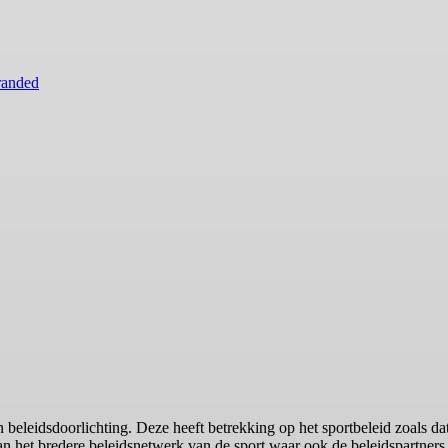
randed
beleidsdoorlichting. Deze heeft betrekking op het sportbeleid zoals da
 van het bredere beleidsnetwerk van de sport waar ook de beleidspartne