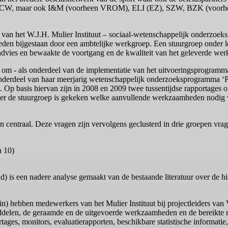
n. OCW, maar ook I&M (voorheen VROM), ELI (EZ), SZW, BZK (voorh
van het W.J.H. Mulier Instituut – sociaal-wetenschappelijk onderzoeks
den bijgestaan door een ambtelijke werkgroep. Een stuurgroep onder lei
advies en bewaakte de voortgang en de kwaliteit van het geleverde wer
t om - als onderdeel van de implementatie van het uitvoeringsprogramma
 onderdeel van haar meerjarig wetenschappelijk onderzoeksprogramma ‘Pas
Op basis hiervan zijn in 2008 en 2009 twee tussentijdse rapportages 
ater de stuurgroep is gekeken welke aanvullende werkzaamheden nodig 
en centraal. Deze vragen zijn vervolgens geclusterd in drie groepen vra
n 10)
id) is een nadere analyse gemaakt van de bestaande literatuur over de h
n) hebben medewerkers van het Mulier Instituut bij projectleiders van 
ddelen, de geraamde en de uitgevoerde werkzaamheden en de bereikte re
ges, monitors, evaluatierapporten, beschikbare statistische informatie