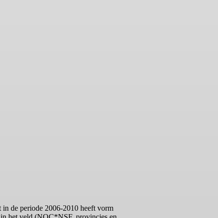
t in de periode 2006-2010 heeft vorm
rs in het veld (NOC*NSF, provincies en