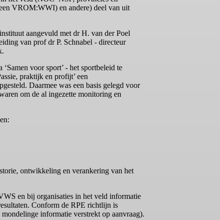
een VROM:WWI) en andere) deel van uit
instituut aangevuld met dr H. van der Poel
ding van prof dr P. Schnabel - directeur
k.
 ‘Samen voor sport’ - het sportbeleid te
sie, praktijk en profijt’ een
opgesteld. Daarmee was een basis gelegd voor
waren om de al ingezette monitoring en
gen:
istorie, ontwikkeling en verankering van het
VWS en bij organisaties in het veld informatie
sultaten. Conform de RPE richtlijn is
, mondelinge informatie verstrekt op aanvraag).