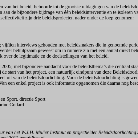
 van het beleid, behoorde tot de grootste uitdagingen van de beleidsdo
aan de bijzondere bijdrage van één beleidsinterventie en te isoleren van
effectiviteit zijn drie beleidsprojecten nader onder de loep genomen:
ing vijftien interviews gehouden met beleidsmakers die in genoemde per
 verder behulpzaam geweest om in ruimere zin met een aantal direct betr
k over de legitimatie en de doelstellingen van het beleid.
t 2005, met bijzondere aandacht voor de beleidsthema’s die centraal staa
e start van het project, een natuurlijk eindpunt van deze Beleidsdoorli
el uit van de beleidsdoorlichting. Voor de beleidsdoorlichting is gewer
t. Van een enkel project is ook informatie opgenomen die daarna nog be
n Sport, directie Sport
rine Collard
eur van het W.J.H. Mulier Instituut en projectleider Beleidsdoorlichtin
7 mei 2011 gepubliceerd