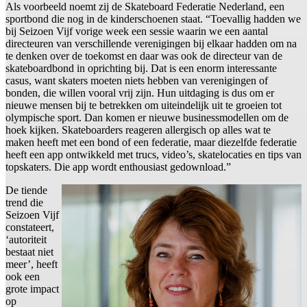
Als voorbeeld noemt zij de Skateboard Federatie Nederland, een
sportbond die nog in de kinderschoenen staat. “Toevallig hadden we
bij Seizoen Vijf vorige week een sessie waarin we een aantal
directeuren van verschillende verenigingen bij elkaar hadden om na
te denken over de toekomst en daar was ook de directeur van de
skateboardbond in oprichting bij. Dat is een enorm interessante
casus, want skaters moeten niets hebben van verenigingen of
bonden, die willen vooral vrij zijn. Hun uitdaging is dus om er
nieuwe mensen bij te betrekken om uiteindelijk uit te groeien tot
olympische sport. Dan komen er nieuwe businessmodellen om de
hoek kijken. Skateboarders reageren allergisch op alles wat te
maken heeft met een bond of een federatie, maar diezelfde federatie
heeft een app ontwikkeld met trucs, video’s, skatelocaties en tips van
topskaters. Die app wordt enthousiast gedownload.”
De tiende
trend die
Seizoen Vijf
constateert,
‘autoriteit
bestaat niet
meer’, heeft
ook een
grote impact
op