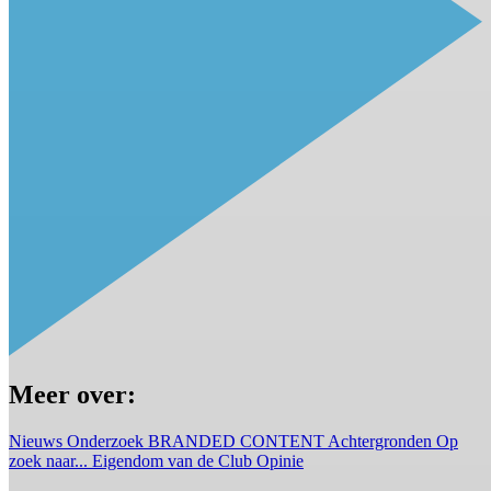
Meer over:
Nieuws
Onderzoek
BRANDED CONTENT
Achtergronden
Op
zoek naar...
Eigendom van de Club
Opinie