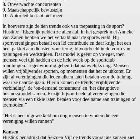
8. Onverwachte concurrenten
9. Maatschappelijk bewustzijn
10. Autoriteit bestaat niet meer
In hoeverre zijn de tien trends ook van toepassing in de sport?
Hustinx: “Eigenlijk gelden ze allemaal. In het gesprek met Anneke
van Zanen hebben we het vertaald naar de sportwereld. Bij
sportverenigingen betaalt een lid contributie en daar krijgt het een
heel pakket aan diensten voor terug, bijvoorbeeld in de vorm van
trainingen en wedstrijden. Dat model is geënt op vroeger, toen
mensen veel tijd hadden en de hele week op de sportclub
rondhingen. Tegenwoordig gebeurt dat nauwelijks nog. Mensen
willen vrijblijvender sporten, op momenten dat het ze uitkomt. Er
zijn al verenigingen die leden alleen laten betalen voor de training
waar ze naartoe gaan. Hierin komen de trends ‘vrijblijvende
verbinding’, de ‘on-demand consument’ en ‘het disruptieve
businessmodel samen. Er zijn bijvoorbeeld al verenigingen die
mensen via een tikkie laten betalen voor deelname aan trainingen of
toernooien.”
“Het is heel ingewikkeld om nog mensen te vinden die een
vereniging willen runnen"
Kansen
Hustinx benadrukt dat Seizoen Vijf de trends vooral als kansen ziet.