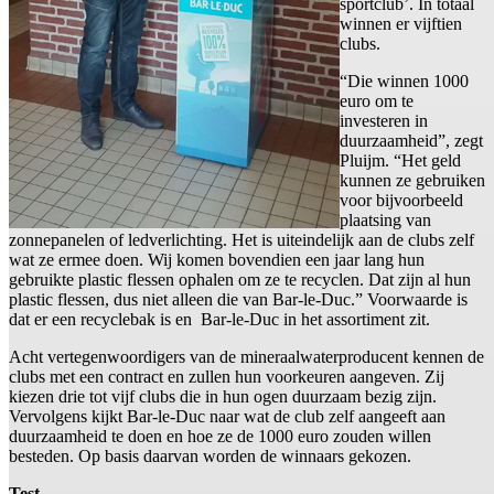
sportclub’. In totaal
winnen er vijftien
clubs.
“Die winnen 1000
euro om te
investeren in
duurzaamheid”, zegt
Pluijm. “Het geld
kunnen ze gebruiken
voor bijvoorbeeld
plaatsing van
zonnepanelen of ledverlichting. Het is uiteindelijk aan de clubs zelf
wat ze ermee doen. Wij komen bovendien een jaar lang hun
gebruikte plastic flessen ophalen om ze te recyclen. Dat zijn al hun
plastic flessen, dus niet alleen die van Bar-le-Duc.” Voorwaarde is
dat er een recyclebak is en Bar-le-Duc in het assortiment zit.
Acht vertegenwoordigers van de mineraalwaterproducent kennen de
clubs met een contract en zullen hun voorkeuren aangeven. Zij
kiezen drie tot vijf clubs die in hun ogen duurzaam bezig zijn.
Vervolgens kijkt Bar-le-Duc naar wat de club zelf aangeeft aan
duurzaamheid te doen en hoe ze de 1000 euro zouden willen
besteden. Op basis daarvan worden de winnaars gekozen.
Test