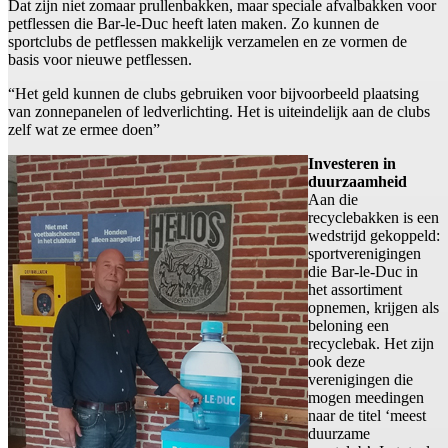
Dat zijn niet zomaar prullenbakken, maar speciale afvalbakken voor
petflessen die Bar-le-Duc heeft laten maken. Zo kunnen de
sportclubs de petflessen makkelijk verzamelen en ze vormen de
basis voor nieuwe petflessen.
“Het geld kunnen de clubs gebruiken voor bijvoorbeeld plaatsing
van zonnepanelen of ledverlichting. Het is uiteindelijk aan de clubs
zelf wat ze ermee doen”
Investeren in
duurzaamheid
Aan die
recyclebakken is een
wedstrijd gekoppeld:
sportverenigingen
die Bar-le-Duc in
het assortiment
opnemen, krijgen als
beloning een
recyclebak. Het zijn
ook deze
verenigingen die
mogen meedingen
naar de titel ‘meest
duurzame