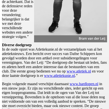
de achterkant. Dat is
de defensieve reden
voor deze
verandering;
belangrijker is dat
we met deze
verschillende
websites een andere
strategie volgen.”
Diverse doelgroep
In de oude opzet was Atletiekunie.nl de verzamelplaats van al het
atletieknieuws. Een bericht over succes van Dafne Schippers kon
gevolgd worden door een artikel over subsidieregelingen voor
verenigingen. Van der Leij: “De doelgroep die bestaat uit leden, fans
en atleten heeft een andere interesse dan de bestuurders van een
club. Die eerste groep bedienen we nu op
www.atletiek.nl
en voor
deze laatste doelgroep is er
www.atletiekunie.nl
.”
Begin volgende maand verschijnt daarnaast
www.hardlopen.nl
in
een nieuw jasje. Er zijn nu verschillende sites, ieder gericht op een
eigen loopprogramma. Dat leidt in de ogen van Van der Leij tot
versnippering. Bovendien is de optelsom van al die losse delen nog
niet voldoende om van een volledig aanbod te spreken. “De nieuwe
site moet overzicht bieden, maar ook nieuwe content. De groep