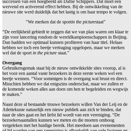
successen van een boegbeeld als Dafne Schippers. Dat moet een
wervend en activerend effect hebben. Bij de ontwikkeling van de
nieuwe site werd duidelijk dat het lastig is om haar tempo te volgen.
"We merken dat de sport
in the picture
staat"
“De eerlijkheid gebiedt te zeggen dat we van plan waren om klaar te
zijn voor lancering rondom de wereldkampioenschappen in Beijing.
Dan hadden we optimaal kunnen profiteren van haar titel. Helaas
hebben we toch een beetje vertraging opgelopen, maar we merken
wel dat de sport
in the picture
staat.”
Overgang
Gebruikersgemak staat bij de nieuw ontwikkelde sites voorop, al is
het voor een aantal vaste bezoekers in deze eerste weken wel een
beetje wennen. “Voor sommigen is de overgang wat bruut en direct.
Misschien hebben we dat enigszins onderschat, maar we zullen er
de komende weken alles aan doen om hen te begeleiden en wegwijs
te maken.”
Naast deze al bestaande trouwe bezoekers willen Van der Leij en de
Atletiekunie natuurlijk een nieuw publiek aan zich te binden, dat
naar de sites gaat en het liefst lid wordt van een vereniging. “De
bezoekersaantallen kunnen we meten en die moeten omhoog
vergeleken met het huidige bereik. Het meedoen aan evenementen
of lid worden van een vereniging is afhankelijk van vele factoren en