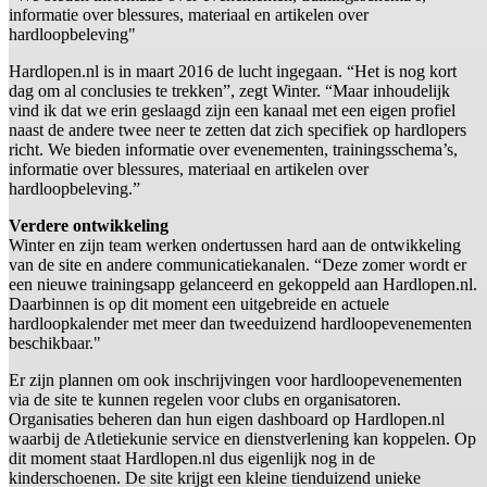
informatie over blessures, materiaal en artikelen over
hardloopbeleving"
Hardlopen.nl is in maart 2016 de lucht ingegaan. “Het is nog kort
dag om al conclusies te trekken”, zegt Winter. “Maar inhoudelijk
vind ik dat we erin geslaagd zijn een kanaal met een eigen profiel
naast de andere twee neer te zetten dat zich specifiek op hardlopers
richt. We bieden informatie over evenementen, trainingsschema’s,
informatie over blessures, materiaal en artikelen over
hardloopbeleving.”
Verdere ontwikkeling
Winter en zijn team werken ondertussen hard aan de ontwikkeling
van de site en andere communicatiekanalen. “Deze zomer wordt er
een nieuwe trainingsapp gelanceerd en gekoppeld aan Hardlopen.nl.
Daarbinnen is op dit moment een uitgebreide en actuele
hardloopkalender met meer dan tweeduizend hardloopevenementen
beschikbaar."
Er zijn plannen om ook inschrijvingen voor hardloopevenementen
via de site te kunnen regelen voor clubs en organisatoren.
Organisaties beheren dan hun eigen dashboard op Hardlopen.nl
waarbij de Atletiekunie service en dienstverlening kan koppelen. Op
dit moment staat Hardlopen.nl dus eigenlijk nog in de
kinderschoenen. De site krijgt een kleine tienduizend unieke