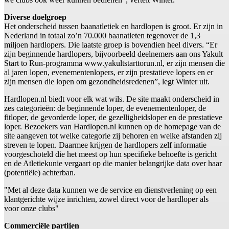
Diverse doelgroep
Het onderscheid tussen baanatletiek en hardlopen is groot. Er zijn in
Nederland in totaal zo’n 70.000 baanatleten tegenover de 1,3
miljoen hardlopers. Die laatste groep is bovendien heel divers. “Er
zijn beginnende hardlopers, bijvoorbeeld deelnemers aan ons Yakult
Start to Run-programma www.yakultstarttorun.nl, er zijn mensen die
al jaren lopen, evenementenlopers, er zijn prestatieve lopers en er
zijn mensen die lopen om gezondheidsredenen”, legt Winter uit.
Hardlopen.nl biedt voor elk wat wils. De site maakt onderscheid in
zes categorieën: de beginnende loper, de evenementenloper, de
fitloper, de gevorderde loper, de gezelligheidsloper en de prestatieve
loper. Bezoekers van Hardlopen.nl kunnen op de homepage van de
site aangeven tot welke categorie zij behoren en welke afstanden zij
streven te lopen. Daarmee krijgen de hardlopers zelf informatie
voorgeschoteld die het meest op hun specifieke behoefte is gericht
en de Atletiekunie vergaart op die manier belangrijke data over haar
(potentiële) achterban.
"Met al deze data kunnen we de service en dienstverlening op een
klantgerichte wijze inrichten, zowel direct voor de hardloper als
voor onze clubs"
Commerciële partijen