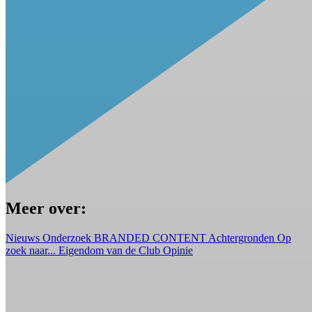
Meer over:
Nieuws
Onderzoek
BRANDED CONTENT
Achtergronden
Op
zoek naar...
Eigendom van de Club
Opinie