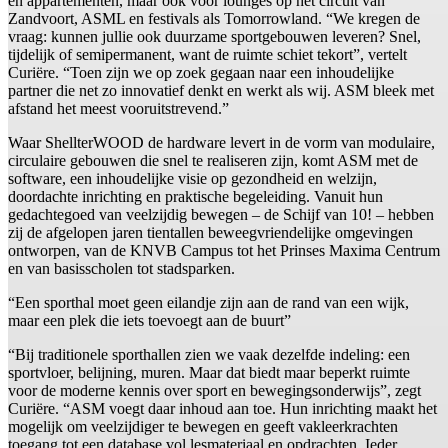
en appartementen, maar ook voor lounges op het circuit van
Zandvoort, ASML en festivals als Tomorrowland. “We kregen de
vraag: kunnen jullie ook duurzame sportgebouwen leveren? Snel,
tijdelijk of semipermanent, want de ruimte schiet tekort”, vertelt
Curiëre. “Toen zijn we op zoek gegaan naar een inhoudelijke
partner die net zo innovatief denkt en werkt als wij. ASM bleek met
afstand het meest vooruitstrevend.”
Waar ShellterWOOD de hardware levert in de vorm van modulaire,
circulaire gebouwen die snel te realiseren zijn, komt ASM met de
software, een inhoudelijke visie op gezondheid en welzijn,
doordachte inrichting en praktische begeleiding. Vanuit hun
gedachtegoed van veelzijdig bewegen – de Schijf van 10! – hebben
zij de afgelopen jaren tientallen beweegvriendelijke omgevingen
ontworpen, van de KNVB Campus tot het Prinses Maxima Centrum
en van basisscholen tot stadsparken.
“Een sporthal moet geen eilandje zijn aan de rand van een wijk,
maar een plek die iets toevoegt aan de buurt”
“Bij traditionele sporthallen zien we vaak dezelfde indeling: een
sportvloer, belijning, muren. Maar dat biedt maar beperkt ruimte
voor de moderne kennis over sport en bewegingsonderwijs”, zegt
Curiëre. “ASM voegt daar inhoud aan toe. Hun inrichting maakt het
mogelijk om veelzijdiger te bewegen en geeft vakleerkrachten
toegang tot een database vol lesmateriaal en opdrachten. Ieder