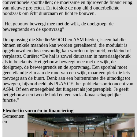
conventionele sporthallen; de moeizame en tijdrovende financiering
van nieuwe projecten. En tot slot: de nog altijd onderbelichte
noodzaak om écht duurzaam en licht te bouwen.
“Het gebouw beweegt mee met de wijk, de doelgroep, de
beweegtrends en de sportvraag”
De oplossing die ShellterWOOD en ASM bieden, is een hal die
binnen enkele maanden kan worden gerealiseerd, die modulair is
opgebouwd en dus eenvoudig kan worden uitgebreid, verkleind of
verplaatst. Curiëre: “De hal is zowel duurzaam in materiaalgebruik
als in betekenis. Het gebouw beweegt mee met de wijk, de
doelgroep, de beweegtrends en de sportvraag. Een sporthal moet
geen eilandje zijn aan de rand van een wijk, maar een plek die iets
toevoegt aan de buurt. Denk aan een buitenruimte die uitnodigt tot
bewegen, bijvoorbeeld als PLAYCE, het publieke sportconcept van
ASM. Of een entreegebied dat fungeert als jongerenplek. Je geeft
het gebouw een tweede huid én een sociaal-maatschappelijke
functie.”
Flexibel in vorm én in financiering
Gemeenten
en