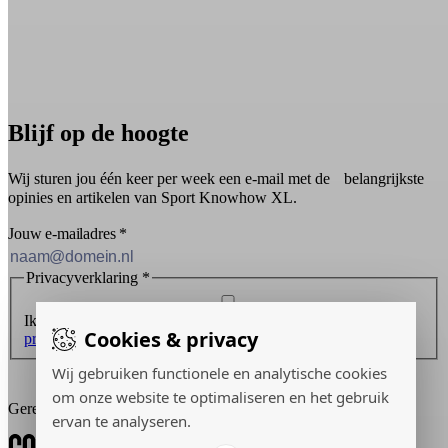
Blijf op de hoogte
Wij sturen jou één keer per week een e-mail met de belangrijkste
opinies en artikelen van Sport Knowhow XL.
Jouw e-mailadres
*
Privacyverklaring
*
Ik ontvang graag de nieuwsbrief en ga akkoord met de
Cookies & privacy
privacyverklaring
.
Wij gebruiken functionele en analytische cookies
Inschrijven
om onze website te optimaliseren en het gebruik
Gerealiseerd door:
ervan te analyseren.