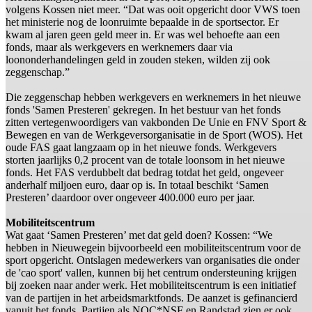
volgens Kossen niet meer. “Dat was ooit opgericht door VWS toen
het ministerie nog de loonruimte bepaalde in de sportsector. Er
kwam al jaren geen geld meer in. Er was wel behoefte aan een
fonds, maar als werkgevers en werknemers daar via
loononderhandelingen geld in zouden steken, wilden zij ook
zeggenschap.”
Die zeggenschap hebben werkgevers en werknemers in het nieuwe
fonds 'Samen Presteren' gekregen. In het bestuur van het fonds
zitten vertegenwoordigers van vakbonden De Unie en FNV Sport &
Bewegen en van de Werkgeversorganisatie in de Sport (WOS). Het
oude FAS gaat langzaam op in het nieuwe fonds. Werkgevers
storten jaarlijks 0,2 procent van de totale loonsom in het nieuwe
fonds. Het FAS verdubbelt dat bedrag totdat het geld, ongeveer
anderhalf miljoen euro, daar op is. In totaal beschikt ‘Samen
Presteren’ daardoor over ongeveer 400.000 euro per jaar.
Mobiliteitscentrum
Wat gaat ‘Samen Presteren’ met dat geld doen? Kossen: “We
hebben in Nieuwegein bijvoorbeeld een mobiliteitscentrum voor de
sport opgericht. Ontslagen medewerkers van organisaties die onder
de 'cao sport' vallen, kunnen bij het centrum ondersteuning krijgen
bij zoeken naar ander werk. Het mobiliteitscentrum is een initiatief
van de partijen in het arbeidsmarktfonds. De aanzet is gefinancierd
vanuit het fonds. Partijen als NOC*NSF en Randstad zien er ook