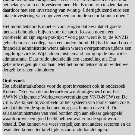
het belang van in en investeren mee. Het is mooi om te zien dat we
daardoor met een investering van twintig- à dertigduizend euro een
totale investering van ongeveer een ton in de sector kunnen doen.”
Het mobiliteitsfonds moet er voor zorgen dat kwalitatief goede
mensen behouden blijven voor de sport. Kossen noemt een
voorbeeld uit zijn eigen praktijk: “Vorig jaar werd ik bij de KNZB
gebeld door een collega van een andere bond. Hij had iemand op de
financiële administratie wiens taken waren overgenomen tijdens een
langdurige ziekte. Wij hadden juist iemand nodig op de financiële
administratie. Daar rolde uiteindelijk een aanstelling uit. Dat
gebeurde eigenlijk spontaan. Met het mobiliteitscentrum willen we
dergelijke zaken stimuleren.”
Onderzoek
Het arbeidsmarktfonds voor de sport investeert ook in onderzoek.
Kossen: “Een van de onderzoeken wordt uitgevoerd door het
AWVN (Algemene Werkgeversverenigingen VNO-NCW) en De
Unie. We kijken bijvoorbeeld of het systeem van loonschalen zoals
we dat binnen de sport kennen nog past binnen deze tijd. De
salarisadministraties van veel bonden zijn aan elkaar gekoppeld,
waardoor we een goed beeld hebben wat er in de sport wordt
betaald. Dat kunnen we weer vergelijken met andere sectoren en de
resultaten komen ter tafel tijdens cao-onderhandelingen.”