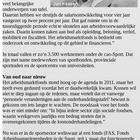
veel belangrijke
onderwerpen van tafel.
Daarom hebben we destijds de salarisontwikkeling voor vier jaar
vastgezet op twee procent per jaar. Dat gaf ruimte om in de
tussenliggende periode echt te sleutelen aan arbeidsvoorwaardelijke
zaken. Daarin komen zaken aan bod als opleiding, beloning, verlof,
mobiliteit en fiscaliteit. Het arbeidsmarktfonds is bedoeld om
onderzoek en ontwikkeling op dit gebied te financieren.”
In totaal vallen er zo’n 3.500 werknemers onder de cao-Sport. Dat
zijn met name medewerkers van sportbonden, provinciale
sportraden en de sportcentra van universiteiten.
Van oud naar nieuw
Het arbeidsmarktfonds stond hoog op de agenda in 2011, maar het
heeft even geduurd voordat het er daadwerkelijk kwam. Kossen wil
niet te diep ingaan op de redenen, maar vertelt dat er vanwege
‘personele veranderingen aan de onderhandelingstafel’ bewust is
gekozen om iets langer te wachten. De noodzaak voor het fonds
was er niet minder om: “In bijna iedere sector zijn sociale fondsen,
waarin werkgevers jaarlijks een bedrag storten dat is
overeengekomen tijdens de loononderhandelingen.”
Nu was er in de sportsector weliswaar al een fonds (FAS, Fonds
Arbeidsaangelegenheden in de Sport, red.), maar dat functioneerde