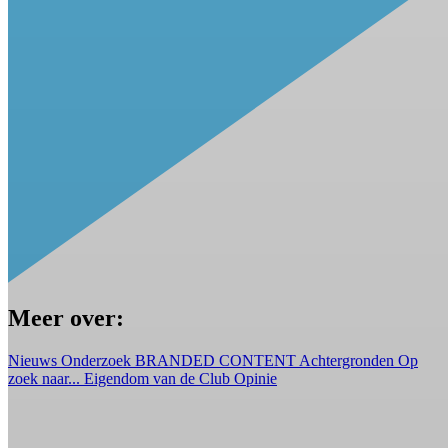
Meer over:
Nieuws
Onderzoek
BRANDED CONTENT
Achtergronden
Op
zoek naar...
Eigendom van de Club
Opinie