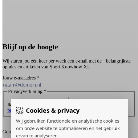
Blijf op de hoogte
Wij sturen jou één keer per week een e-mail met de belangrijkste
opinies en artikelen van Sport Knowhow XL.
Jouw e-mailadres
*
Privacyverklaring
*
Ik ontvang graag de nieuwsbrief en ga akkoord met de
Cookies & privacy
privacyverklaring
.
Wij gebruiken functionele en analytische cookies
Inschrijven
om onze website te optimaliseren en het gebruik
Gerealiseerd door:
ervan te analyseren.