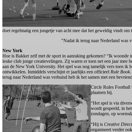
doet regelmatig een jongetje van acht mee dat het geweldig vindt om t
"Nadat ik terug naar Nederland was v
New York
Hoe is Bakker zelf met de sport in aanraking gekomen? “Ik woonde i
leuke club jonge creatievelingen. Zij waren er toen net een jaar mee 
aan de New York University. Het spel was nog tamelijk vers toen ik 
ontwikkelen. Inmiddels verschijnt er jaarlijks een officieel
Rule Book
.
terug naar Nederland was verhuisd heb ik het samen met een bevrien
Circle Rules Football
plaatsen bij.
“Het spel is via divers
wordt gespeeld, in he
zondagen, op woensdag
“Hij is
Creative Direc
organiseert verder oo