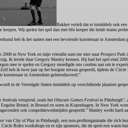
Bakker vertelt dat er inmiddels ook een
e keepen. Wij spelen het spel dan met één keeper die beide teams probee
erhuisd heb ik het samen met een bevriende kunstenaar in Amsterdam 
n 2008 in New York en mijn vriendin nam me mee naar Prospect Park i
bezig. Ik leerde daar Gregory Manley kennen. Hij had het spel eind 2006
begon mee te spelen en Gregory moedigde ons continu aan om te experi
 Zelf heb ik twee jaar op het hoogste niveau gespeeld, tijdens de Circl
de kunstenaar in Amsterdam geïntroduceerd.”
 wordt in de Verenigde Staten inmiddels op verschillende plaatsen ges
e festivals verspreid, zoals het
Obscure Games Festival
in Pittsburgh”, 
t Engelse Bristol, in Brussel en soms in Kopenhagen. In New York wo
avonden ook competitiewedstrijden gespeeld.” Manley werkt hard aan 
tor
van City of Play in Pittsburgh, een non-profitorganisatie die zich be
k Circle Rules workshops en er zijn sponsors, die de sport een warm har