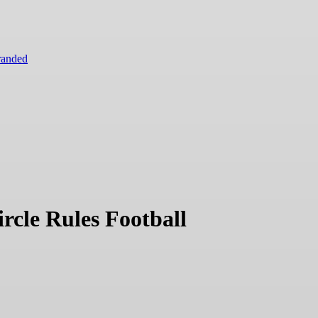
randed
cle Rules Football