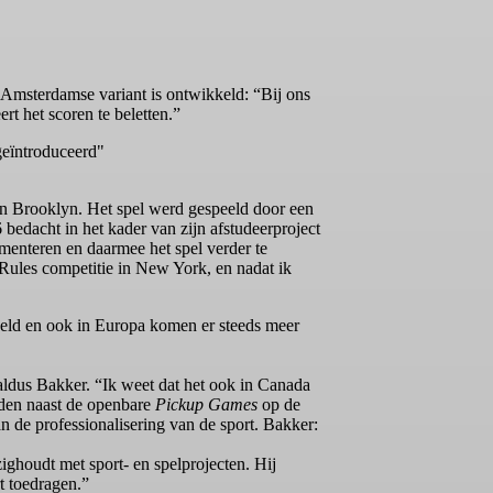
 Amsterdamse variant is ontwikkeld: “Bij ons
rt het scoren te beletten.”
geïntroduceerd"
n Brooklyn. Het spel werd gespeeld door een
 bedacht in het kader van zijn afstudeerproject
menteren en daarmee het spel verder te
e Rules competitie in New York, en nadat ik
peeld en ook in Europa komen er steeds meer
aldus Bakker. “Ik weet dat het ook in Canada
rden naast de openbare
Pickup Games
op de
de professionalisering van de sport. Bakker:
zighoudt met sport- en spelprojecten. Hij
t toedragen.”