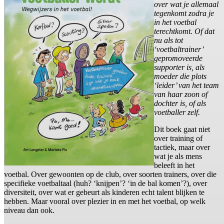
over wat je allemaal
tegenkomt zodra je
in het voetbal
terechtkomt. Of dat
nu als tot
‘voetbaltrainer’
gepromoveerde
supporter is, als
moeder die plots
‘leider’ van het team
van haar zoon of
dochter is, of als
voetballer zelf.
Dit boek gaat niet
over training of
tactiek, maar over
wat je als mens
beleeft in het
voetbal. Over gewoonten op de club, over soorten trainers, over die
specifieke voetbaltaal (huh? ‘knijpen’? ‘in de bal komen’?), over
diversiteit, over wat er gebeurt als kinderen echt talent blijken te
hebben. Maar vooral over plezier in en met het voetbal, op welk
niveau dan ook.