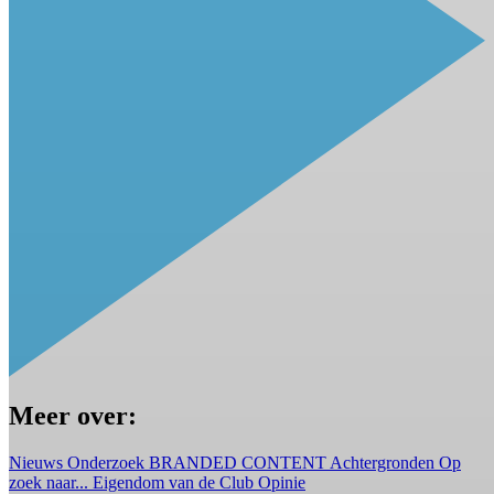
Meer over:
Nieuws
Onderzoek
BRANDED CONTENT
Achtergronden
Op
zoek naar...
Eigendom van de Club
Opinie