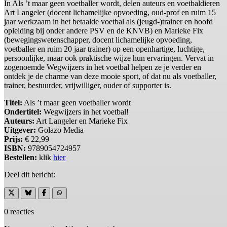
In Als ’t maar geen voetballer wordt, delen auteurs en voetbaldieren
Art Langeler (docent lichamelijke opvoeding, oud-prof en ruim 15
jaar werkzaam in het betaalde voetbal als (jeugd-)trainer en hoofd
opleiding bij onder andere PSV en de KNVB) en Marieke Fix
(bewegingswetenschapper, docent lichamelijke opvoeding,
voetballer en ruim 20 jaar trainer) op een openhartige, luchtige,
persoonlijke, maar ook praktische wijze hun ervaringen. Vervat in
zogenoemde Wegwijzers in het voetbal helpen ze je verder en
ontdek je de charme van deze mooie sport, of dat nu als voetballer,
trainer, bestuurder, vrijwilliger, ouder of supporter is.
Titel:
Als ’t maar geen voetballer wordt
Ondertitel:
Wegwijzers in het voetbal!
Auteurs:
Art Langeler en Marieke Fix
Uitgever:
Golazo Media
Prijs:
€ 22,99
ISBN:
9789054724957
Bestellen:
klik
hier
Deel dit bericht:
0 reacties