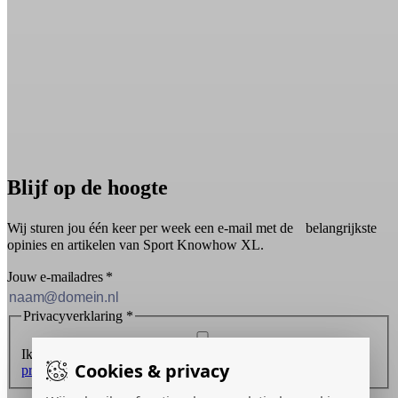
Blijf op de hoogte
Wij sturen jou één keer per week een e-mail met de belangrijkste
opinies en artikelen van Sport Knowhow XL.
Jouw e-mailadres
*
Privacyverklaring
*
Ik ontvang graag de nieuwsbrief en ga akkoord met de
Cookies & privacy
privacyverklaring
.