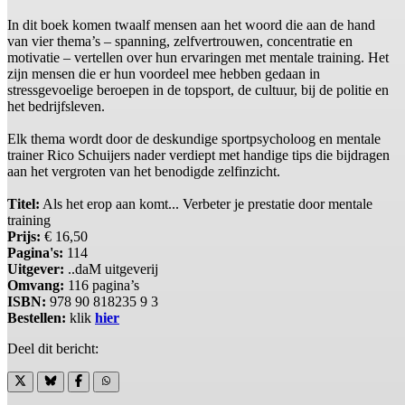
In dit boek komen twaalf mensen aan het woord die aan de hand
van vier thema’s – spanning, zelfvertrouwen, concentratie en
motivatie – vertellen over hun ervaringen met mentale training. Het
zijn mensen die er hun voordeel mee hebben gedaan in
stressgevoelige beroepen in de topsport, de cultuur, bij de politie en
het bedrijfsleven.
Elk thema wordt door de deskundige sportpsycholoog en mentale
trainer Rico Schuijers nader verdiept met handige tips die bijdragen
aan het vergroten van het benodigde zelfinzicht.
Titel:
Als het erop aan komt... Verbeter je prestatie door mentale
training
Prijs:
€ 16,50
Pagina's:
114
Uitgever:
..daM uitgeverij
Omvang:
116 pagina’s
ISBN:
978 90 818235 9 3
Bestellen:
klik
hier
Deel dit bericht: