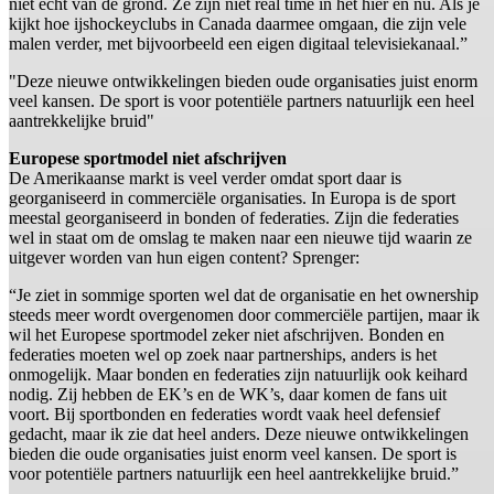
niet echt van de grond. Ze zijn niet real time in het hier en nu. Als je
kijkt hoe ijshockeyclubs in Canada daarmee omgaan, die zijn vele
malen verder, met bijvoorbeeld een eigen digitaal televisiekanaal.”
"Deze nieuwe ontwikkelingen bieden oude organisaties juist enorm
veel kansen. De sport is voor potentiële partners natuurlijk een heel
aantrekkelijke bruid"
Europese sportmodel niet afschrijven
De Amerikaanse markt is veel verder omdat sport daar is
georganiseerd in commerciële organisaties. In Europa is de sport
meestal georganiseerd in bonden of federaties. Zijn die federaties
wel in staat om de omslag te maken naar een nieuwe tijd waarin ze
uitgever worden van hun eigen content? Sprenger:
“Je ziet in sommige sporten wel dat de organisatie en het ownership
steeds meer wordt overgenomen door commerciële partijen, maar ik
wil het Europese sportmodel zeker niet afschrijven. Bonden en
federaties moeten wel op zoek naar partnerships, anders is het
onmogelijk. Maar bonden en federaties zijn natuurlijk ook keihard
nodig. Zij hebben de EK’s en de WK’s, daar komen de fans uit
voort. Bij sportbonden en federaties wordt vaak heel defensief
gedacht, maar ik zie dat heel anders. Deze nieuwe ontwikkelingen
bieden die oude organisaties juist enorm veel kansen. De sport is
voor potentiële partners natuurlijk een heel aantrekkelijke bruid.”