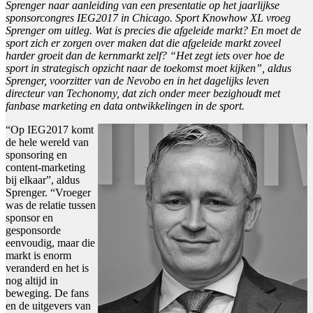
Sprenger naar aanleiding van een presentatie op het jaarlijkse
sponsorcongres IEG2017 in Chicago. Sport Knowhow XL vroeg
Sprenger om uitleg. Wat is precies die afgeleide markt? En moet de
sport zich er zorgen over maken dat die afgeleide markt zoveel
harder groeit dan de kernmarkt zelf? “Het zegt iets over hoe de
sport in strategisch opzicht naar de toekomst moet kijken”, aldus
Sprenger, voorzitter van de Nevobo en in het dagelijks leven
directeur van Techonomy, dat zich onder meer bezighoudt met
fanbase marketing en data ontwikkelingen in de sport.
“Op IEG2017 komt
de hele wereld van
sponsoring en
content-marketing
bij elkaar”, aldus
Sprenger. “Vroeger
was de relatie tussen
sponsor en
gesponsorde
eenvoudig, maar die
markt is enorm
veranderd en het is
nog altijd in
beweging. De fans
en de uitgevers van