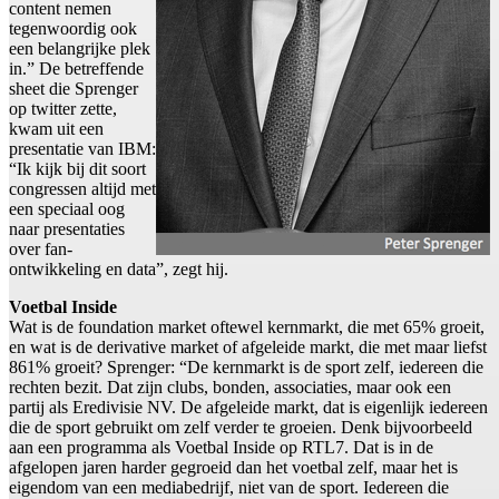
content nemen
tegenwoordig ook
een belangrijke plek
in.” De betreffende
sheet die Sprenger
op twitter zette,
kwam uit een
presentatie van IBM:
“Ik kijk bij dit soort
congressen altijd met
een speciaal oog
naar presentaties
over fan-
ontwikkeling en data”, zegt hij.
Voetbal Inside
Wat is de foundation market oftewel kernmarkt, die met 65% groeit,
en wat is de derivative market of afgeleide markt, die met maar liefst
861% groeit? Sprenger: “De kernmarkt is de sport zelf, iedereen die
rechten bezit. Dat zijn clubs, bonden, associaties, maar ook een
partij als Eredivisie NV. De afgeleide markt, dat is eigenlijk iedereen
die de sport gebruikt om zelf verder te groeien. Denk bijvoorbeeld
aan een programma als Voetbal Inside op RTL7. Dat is in de
afgelopen jaren harder gegroeid dan het voetbal zelf, maar het is
eigendom van een mediabedrijf, niet van de sport. Iedereen die