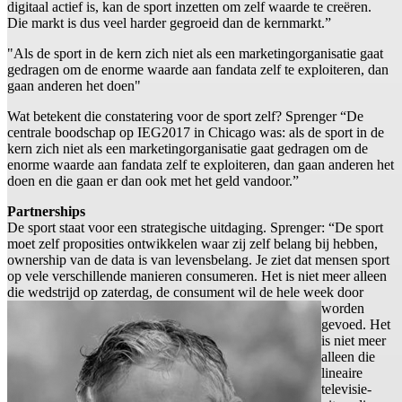
digitaal actief is, kan de sport inzetten om zelf waarde te creëren.
Die markt is dus veel harder gegroeid dan de kernmarkt.”
"Als de sport in de kern zich niet als een marketingorganisatie gaat
gedragen om de enorme waarde aan fandata zelf te exploiteren, dan
gaan anderen het doen"
Wat betekent die constatering voor de sport zelf? Sprenger “De
centrale boodschap op IEG2017 in Chicago was: als de sport in de
kern zich niet als een marketingorganisatie gaat gedragen om de
enorme waarde aan fandata zelf te exploiteren, dan gaan anderen het
doen en die gaan er dan ook met het geld vandoor.”
Partnerships
De sport staat voor een strategische uitdaging. Sprenger: “De sport
moet zelf proposities ontwikkelen waar zij zelf belang bij hebben,
ownership van de data is van levensbelang. Je ziet dat mensen sport
op vele verschillende manieren consumeren. Het is niet meer alleen
die wedstrijd op zaterdag, de
consument wil de hele week door
worden
gevoed. Het
is niet meer
alleen die
lineaire
televisie-