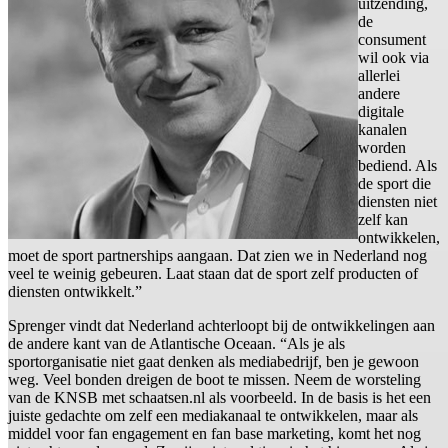
uitzending,
de
consument
wil ook via
allerlei
andere
digitale
kanalen
worden
bediend. Als
de sport die
diensten niet
zelf kan
ontwikkelen,
moet de sport partnerships aangaan. Dat zien we in Nederland nog
veel te weinig gebeuren. Laat staan dat de sport zelf producten of
diensten ontwikkelt.”
Sprenger vindt dat Nederland achterloopt bij de ontwikkelingen aan
de andere kant van de Atlantische Oceaan. “Als je als
sportorganisatie niet gaat denken als mediabedrijf, ben je gewoon
weg. Veel bonden dreigen de boot te missen. Neem de worsteling
van de KNSB met schaatsen.nl als voorbeeld. In de basis is het een
juiste gedachte om zelf een mediakanaal te ontwikkelen, maar als
middel voor fan engagement en fan base marketing, komt het nog