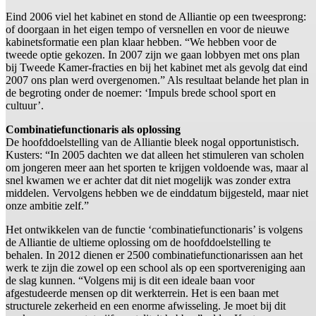
Eind 2006 viel het kabinet en stond de Alliantie op een tweesprong:
of doorgaan in het eigen tempo of versnellen en voor de nieuwe
kabinetsformatie een plan klaar hebben. “We hebben voor de
tweede optie gekozen. In 2007 zijn we gaan lobbyen met ons plan
bij Tweede Kamer-fracties en bij het kabinet met als gevolg dat eind
2007 ons plan werd overgenomen.” Als resultaat belande het plan in
de begroting onder de noemer: ‘Impuls brede school sport en
cultuur’.
Combinatiefunctionaris als oplossing
De hoofddoelstelling van de Alliantie bleek nogal opportunistisch.
Kusters: “In 2005 dachten we dat alleen het stimuleren van scholen
om jongeren meer aan het sporten te krijgen voldoende was, maar al
snel kwamen we er achter dat dit niet mogelijk was zonder extra
middelen. Vervolgens hebben we de einddatum bijgesteld, maar niet
onze ambitie zelf.”
Het ontwikkelen van de functie ‘combinatiefunctionaris’ is volgens
de Alliantie de ultieme oplossing om de hoofddoelstelling te
behalen. In 2012 dienen er 2500 combinatiefunctionarissen aan het
werk te zijn die zowel op een school als op een sportvereniging aan
de slag kunnen. “Volgens mij is dit een ideale baan voor
afgestudeerde mensen op dit werkterrein. Het is een baan met
structurele zekerheid en een enorme afwisseling. Je moet bij dit