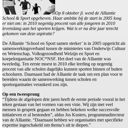
Op 8 oktober jl. werd de Alliantie
School & Sport opgeheven. Haar ambitie bij de start in 2005 loog
er niet om: in 2010 negentig procent van alle jongeren in 2010
levenslang aan het sporten krijgen. Wat is er na drie jaar terecht
gekomen van deze aspiratie?
De Alliantie ‘School en Sport samen sterker’ is in 2005 opgericht als
samenwerkingsverband tussen de ministeries van Onderwijs Cultuur
en Wetenschap, Volksgezondheid Welzijn en Sport en
koepelorganisatie NOC*NSF. Het doel van de Alliantie was
tweeledig. Ten eerste moest in 2010 elke leerling op negentig
procent van alle scholen dagelijks kunnen sporten binnen of buiten
schooluren. Daarnaast had de Alliantie de taak om een plan voor te
bereiden waarin de samenwerking tussen scholen en
sportorganisaties verankerd zou zijn.
Op een tweesprong
“Tijdens de afgelopen drie jaren heeft de eerste periode vooral in het
teken gestaan van het vormen van een visie. Wij zijn met veel
mensen in gesprek gegaan en hebben bekeken welke succesvolle
initiatieven er al bestonden”, aldus Jos Kusters, programmadirecteur
van de Alliantie. “Daarnaast hebben we organisaties met specifieke
expertise ingeschakeld om thema’s uit te diepen.”