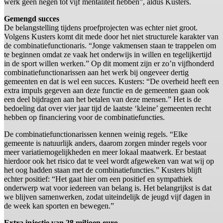
werk geen negen tot vijf mentaliteit hebben”, aldus Kusters.
Gemengd succes
De belangstelling tijdens proefprojecten was echter niet groot.
Volgens Kusters komt dit mede door het niet structurele karakter van
de combinatiefunctionaris. “Jonge vakmensen staan te trappelen om
te beginnen omdat ze vaak het onderwijs in willen en tegelijkertijd
in de sport willen werken.” Op dit moment zijn er zo’n vijfhonderd
combinatiefunctionarissen aan het werk bij ongeveer dertig
gemeenten en dat is wel een succes. Kusters: “De overheid heeft een
extra impuls gegeven aan deze functie en de gemeenten gaan ook
een deel bijdragen aan het betalen van deze mensen.” Het is de
bedoeling dat over vier jaar tijd de laatste ‘kleine’ gemeenten recht
hebben op financiering voor de combinatiefuncties.
De combinatiefunctionarissen kennen weinig regels. “Elke
gemeente is natuurlijk anders, daarom zorgen minder regels voor
meer variatiemogelijkheden en meer lokaal maatwerk. Er bestaat
hierdoor ook het risico dat te veel wordt afgeweken van wat wij op
het oog hadden staan met de combinatiefuncties.” Kusters blijft
echter positief: “Het gaat hier om een positief en sympathiek
onderwerp wat voor iedereen van belang is. Het belangrijkst is dat
we blijven samenwerken, zodat uiteindelijk de jeugd vijf dagen in
de week kan sporten en bewegen.”
Extra injectie van 28 miljoen euro