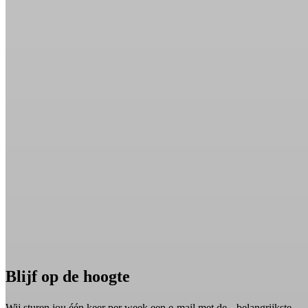
Blijf op de hoogte
Wij sturen jou één keer per week een e-mail met de belangrijkste