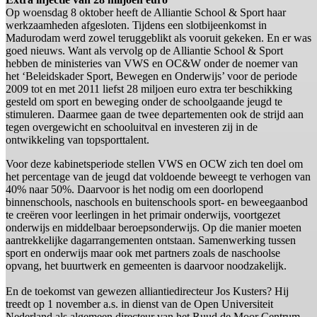
Op woensdag 8 oktober heeft de Alliantie School & Sport haar
werkzaamheden afgesloten. Tijdens een slotbijeenkomst in
Madurodam werd zowel teruggeblikt als vooruit gekeken. En er was
goed nieuws. Want als vervolg op de Alliantie School & Sport
hebben de ministeries van VWS en OC&W onder de noemer van
het ‘Beleidskader Sport, Bewegen en Onderwijs’ voor de periode
2009 tot en met 2011 liefst 28 miljoen euro extra ter beschikking
gesteld om sport en beweging onder de schoolgaande jeugd te
stimuleren. Daarmee gaan de twee departementen ook de strijd aan
tegen overgewicht en schooluitval en investeren zij in de
ontwikkeling van topsporttalent.
Voor deze kabinetsperiode stellen VWS en OCW zich ten doel om
het percentage van de jeugd dat voldoende beweegt te verhogen van
40% naar 50%. Daarvoor is het nodig om een doorlopend
binnenschools, naschools en buitenschools sport- en beweegaanbod
te creëren voor leerlingen in het primair onderwijs, voortgezet
onderwijs en middelbaar beroepsonderwijs. Op die manier moeten
aantrekkelijke dagarrangementen ontstaan. Samenwerking tussen
sport en onderwijs maar ook met partners zoals de naschoolse
opvang, het buurtwerk en gemeenten is daarvoor noodzakelijk.
En de toekomst van gewezen alliantiedirecteur Jos Kusters? Hij
treedt op 1 november a.s. in dienst van de Open Universiteit
Nederland als algemeen directeur van het Ruud de Moor Centrum