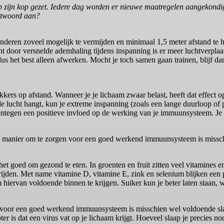
p zijn kop gezet. Iedere dag worden er nieuwe maatregelen aangekondig
ntwoord aan?
deren zoveel mogelijk te vermijden en minimaal 1,5 meter afstand te h
oor versnelde ademhaling tijdens inspanning is er meer luchtverplaats
us het best alleen afwerken. Mocht je toch samen gaan trainen, blijf dan
ers op afstand. Wanneer je je lichaam zwaar belast, heeft dat effect 
e lucht hangt, kun je extreme inspanning (zoals een lange duurloop of pi
arentegen een positieve invloed op de werking van je immuunsysteem. Je
 manier om te zorgen voor een goed werkend immuunsysteem is missc
het goed om gezond te eten. In groenten en fruit zitten veel vitamines
trijden. Met name vitamine D, vitamine E, zink en selenium blijken een p
iervan voldoende binnen te krijgen. Suiker kun je beter laten staan, wa
 voor een goed werkend immuunsysteem is misschien wel voldoende sla
r is dat een virus vat op je lichaam krijgt. Hoeveel slaap je precies no