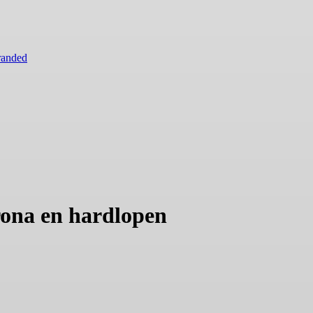
randed
rona en hardlopen