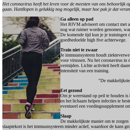
Het coronavirus heeft het leven voor de meesten van ons behoorlijk o
gaan. Hardlopen is gelukkig nog mogelijk, maar hoe pak je dat vera
Ga alleen op pad
Het RIVM adviseert om contact met an
nog wat ruimer worden genomen, want d
De komende tijd kun je je trainingen d
goedbedoelde high five achterwege.
Train niet te zwaar
Je immuunsysteem houdt ziekteverwekk
voor virussen. Nu het coronavirus in d
vermijden. Lichte activiteit heeft da
intensiteit van een training.
"De makkelijkste
Eet gezond
Om je weerstand op peil te houden is 
en het lichaam helpen infecties te bes
eventueel een voedingssupplement om h
Slaap
De makkelijkste manier om te zorgen
slaaptekort is het immuunsysteem minder actief, waardoor de kans grote