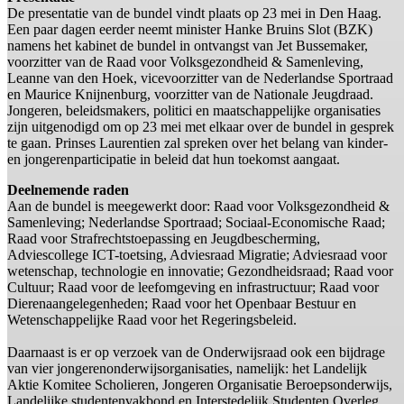
De presentatie van de bundel vindt plaats op 23 mei in Den Haag.
Een paar dagen eerder neemt minister Hanke Bruins Slot (BZK)
namens het kabinet de bundel in ontvangst van Jet Bussemaker,
voorzitter van de Raad voor Volksgezondheid & Samenleving,
Leanne van den Hoek, vicevoorzitter van de Nederlandse Sportraad
en Maurice Knijnenburg, voorzitter van de Nationale Jeugdraad.
Jongeren, beleidsmakers, politici en maatschappelijke organisaties
zijn uitgenodigd om op 23 mei met elkaar over de bundel in gesprek
te gaan. Prinses Laurentien zal spreken over het belang van kinder-
en jongerenparticipatie in beleid dat hun toekomst aangaat.
Deelnemende raden
Aan de bundel is meegewerkt door: Raad voor Volksgezondheid &
Samenleving; Nederlandse Sportraad; Sociaal-Economische Raad;
Raad voor Strafrechtstoepassing en Jeugdbescherming,
Adviescollege ICT-toetsing, Adviesraad Migratie; Adviesraad voor
wetenschap, technologie en innovatie; Gezondheidsraad; Raad voor
Cultuur; Raad voor de leefomgeving en infrastructuur; Raad voor
Dierenaangelegenheden; Raad voor het Openbaar Bestuur en
Wetenschappelijke Raad voor het Regeringsbeleid.
Daarnaast is er op verzoek van de Onderwijsraad ook een bijdrage
van vier jongerenonderwijsorganisaties, namelijk: het Landelijk
Aktie Komitee Scholieren, Jongeren Organisatie Beroepsonderwijs,
Landelijke studentenvakbond en Interstedelijk Studenten Overleg.