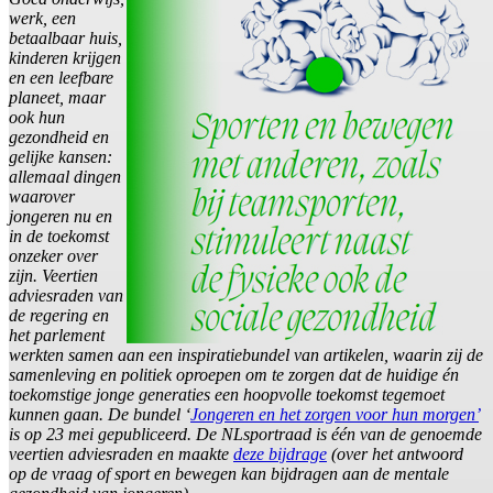
werk, een
betaalbaar huis,
kinderen krijgen
en een leefbare
planeet, maar
ook hun
gezondheid en
gelijke kansen:
allemaal dingen
waarover
jongeren nu en
in de toekomst
onzeker over
zijn. Veertien
adviesraden van
de regering en
het parlement
werkten samen aan een inspiratiebundel van artikelen, waarin zij de
samenleving en politiek oproepen om te zorgen dat de huidige én
toekomstige jonge generaties een hoopvolle toekomst tegemoet
kunnen gaan. De bundel ‘
Jongeren en het zorgen voor hun morgen’
is op 23 mei gepubliceerd. De NLsportraad is één van de genoemde
veertien adviesraden en maakte
deze bijdrage
(over het antwoord
op de vraag of sport en bewegen kan bijdragen aan de mentale