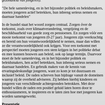
gezondheid van jongeren).
"De hele samenleving, en in het bijzonder politiek en beleidsmakers,
moeten jongeren actief betrekken, hun inbreng serieus nemen en
daarnaar handelen"
In de bundel staat het woord zorgen centraal. Zorgen óver de
toekomst, zoals over klimaatverandering, vergrijzing en de
beschikbaarheid van goede zorg en pensioenen. En zorgen vóór een
mooie toekomst van jongeren (0-27 jaar). Jongeren zijn veerkrachtig
en bereid om hun verantwoordelijkheid te nemen, maar dan willen
ze die verantwoordelijkheid ook krijgen. Voor een toekomst met
perspectief moeten jongeren een stem krijgen in het politieke debat
en mee kunnen bouwen aan beleid, ook op lange termijn. Daarvoor
moet de hele samenleving, en in het bijzonder politiek en
beleidsmakers, hen actief betrekken, hun inbreng serieus nemen en
daarnaar handelen. En gebruik maken van de kennis van
ervaringsdeskundige jongeren, want zo kom je tot duurzaam en
inclusief beleid. De raden schreven hun bijdrage vanuit de domeinen
waarop zij de overheid adviseren. Zij hebben hierbij kinderen en
jongeren van verschillende achtergronden betrokken. Met deze
bundel willen de raden een positief geluid laten horen door te
enthousiasmeren, te inspireren en te laten zien hoe met jongeren kan
worden samengewerkt.
Presentatie