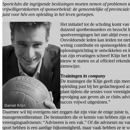
Sportclubs die ingrijpende beslissingen moeten nemen of problemen 
vrijwilligerstekorten of sponsorbeleid: de gemeentelijke of provinci
juist voor hén een opleiding in het leven geroepen.
Het initiatief tot de scholing komt v
duizend sportbestuurders en bezocht h
sportverenigingen het niet altijd even
Onvoldoende leden kan leiden tot niet
weinig contributie en sponsorgelden de
oplossingsrichting te ontwikkelen en 
van zijn ervaringen schreef Klijn het
nieuw te starten en al officieel erken
zienswijze.
Trainingen
in company
De trainingen die Klijn geeft zijn mee
opleiding past bij het gedachtegoed ac
plant tijdens die sessies voor vereni
opvolging aan geven als ze clubs adv
succes vrijwel uitgesloten.”
Daarmee wil hij overigens niet zeggen dat zijn visie de enige juiste is
managementliteratuur. De bestuurders die er kennis van hebben zijn ent
verenigingsadviseurs: “Adviseren is een vak.” Of die adviseurs nu van
sport hebben is een aardige bijkomstigheid, maar vaak hebben ze te we