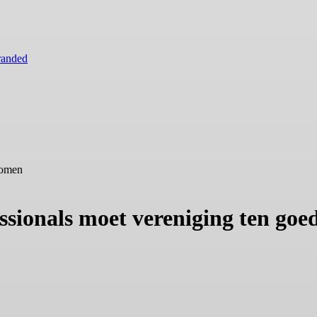
randed
komen
essionals moet vereniging ten go