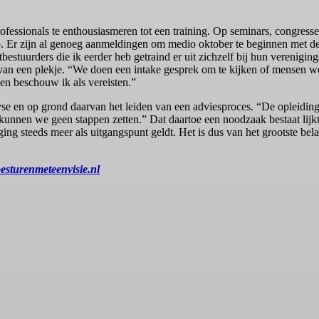
rofessionals te enthousiasmeren tot een training. Op seminars, congres
ep. Er zijn al genoeg aanmeldingen om medio oktober te beginnen met de 
tbestuurders die ik eerder heb getraind er uit zichzelf bij hun verenigi
erd van een plekje. “We doen een intake gesprek om te kijken of mensen
n beschouw ik als vereisten.”
e en op grond daarvan het leiden van een adviesproces. “De opleiding is e
 kunnen we geen stappen zetten.” Dat daartoe een noodzaak bestaat lijkt 
ging steeds meer als uitgangspunt geldt. Het is dus van het grootste bel
sturenmeteenvisie.nl