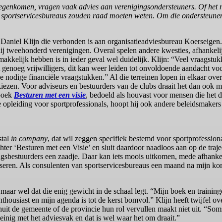
tegenkomen, vragen vaak advies aan verenigingsondersteuners. Of het
ale sportservicesbureaus zouden raad moeten weten. Om die ondersteunend
an Daniel Klijn die verbonden is aan organisatieadviesbureau Koerseigen
ij tweehonderd verenigingen. Overal spelen andere kwesties, afhankelij
 makkelijk hebben is in ieder geval wel duidelijk. Klijn: “Veel vraagst
 genoeg vrijwilligers, dit kan weer leiden tot onvoldoende aandacht vo
 nodige financiële vraagstukken.” Al die terreinen lopen in elkaar over
kiezen. Voor adviseurs en bestuurders van de clubs draait het dan ook 
 boek
Besturen met een visie
, bedoeld als houvast voor mensen die het 
de opleiding voor sportprofessionals, hoopt hij ook andere beleidsmakers 
stal
in company
, dat wil zeggen specifiek bestemd voor sportprofessiona
hter ‘Besturen met een Visie’ en sluit daardoor naadloos aan op de traje
gingsbestuurders een zaadje. Daar kan iets moois uitkomen, mede afhanke
iseren. Als consulenten van sportservicesbureaus een maand na mijn ko
, maar wel dat die enig gewicht in de schaal legt. “Mijn boek en trainin
housiast en mijn agenda is tot de kerst bomvol.” Klijn heeft twijfel ov
uit de gemeente of de provincie hun rol vervullen maakt niet uit. “Soms
inig met het adviesvak en dat is wel waar het om draait.”