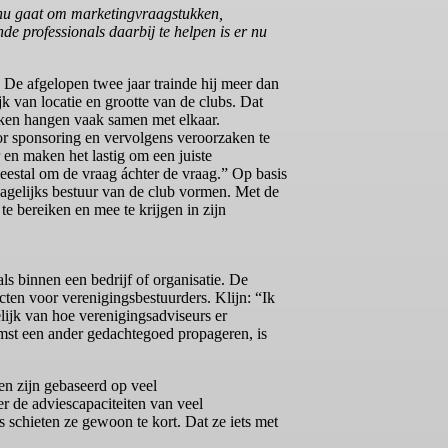
 nu gaat om marketingvraagstukken,
e professionals daarbij te helpen is er nu
. De afgelopen twee jaar trainde hij meer dan
k van locatie en grootte van de clubs. Dat
ukken hangen vaak samen met elkaar.
or sponsoring en vervolgens veroorzaken te
 en maken het lastig om een juiste
meestal om de vraag áchter de vraag.” Op basis
dagelijks bestuur van de club vormen. Met de
te bereiken en mee te krijgen in zijn
ls binnen een bedrijf of organisatie. De
cten voor verenigingsbestuurders. Klijn: “Ik
lijk van hoe verenigingsadviseurs er
mst een ander gedachtegoed propageren, is
gen zijn gebaseerd op veel
er de adviescapaciteiten van veel
 schieten ze gewoon te kort. Dat ze iets met