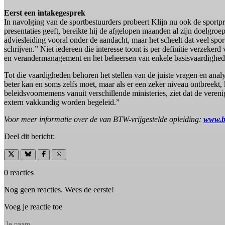
Eerst een intakegesprek
In navolging van de sportbestuurders probeert Klijn nu ook de sportp
presentaties geeft, bereikte hij de afgelopen maanden al zijn doelgro
adviesleiding vooral onder de aandacht, maar het scheelt dat veel spor
schrijven.” Niet iedereen die interesse toont is per definitie verzek
en verandermanagement en het beheersen van enkele basisvaardighede
Tot die vaardigheden behoren het stellen van de juiste vragen en analys
beter kan en soms zelfs moet, maar als er een zeker niveau ontbreekt,
beleidsvoornemens vanuit verschillende ministeries, ziet dat de vereni
extern vakkundig worden begeleid.”
Voor meer informatie over de van BTW-vrijgestelde opleiding:
www.be
Deel dit bericht:
0 reacties
Nog geen reacties. Wees de eerste!
Voeg je reactie toe