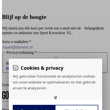
Blijf op de hoogte
Wij sturen jou één keer per week een e-mail met de belangrijkste
opinies en artikelen van Sport Knowhow XL.
Jouw e-mailadres
*
Privacyverklaring
*
Ik ontvang graag de nieuwsbrief en ga akkoord met de
Cookies & privacy
privacyverklaring
.
Inschrijven
Wij gebruiken functionele en analytische cookies
om onze website te optimaliseren en het gebruik
Gerealiseerd door:
ervan te analyseren.
Sport Knowhow XL © 2026