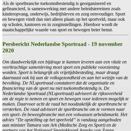
Als de sportbranche toekomstbestendig is georganiseerd en
gefinancierd, is samenwerking met andere beleidsterreinen zoals
kinderopvang, onderwijs, bedrijfsleven en zorg eenvoudiger. Sport
en bewegen vindt dan niet alleen plaats op het sportveld, maar ook
op scholen, kantoren en in zorginstellingen. Hierdoor wordt de
maatschappelijke waarde van sport en bewegen beter benut.
Persbericht Nederlandse Sportraad - 19 november
2020
Om daadwerkelijk een bijdrage te kunnen leveren aan een vitale en
veerkrachtige samenleving moet sport een publieke voorziening
worden. Sport is belangrijk als vrijetijdsbesteding, maar draagt
daarnaast ook bij aan de volksgezondheid en aan het welzijn van de
bevolking. De NLsportraad constateert dat de organisatie en
financiering van de sport nu niet toekomstbestendig is. De
Nederlandse Sportraad (NLsportraad) adviseert de rijksoverheid
om de regie te nemen en sport en bewegen voor iedereen mogelijk te
maken. Daarvoor acht de raad het noodzakelijk de sportbranche te
versterken. De raad adviseert de sportbranche om te vormen naar
een sport- én beweegbranche met een volwassen arbeidsmarkt. Het
advies “De opstelling op het speelveld” is vandaag aangeboden
aan minister Tamara van Ark (Medische Zorg en Sport) en de
partners van het Nationaal Sportakkoord Anneke van Zanen