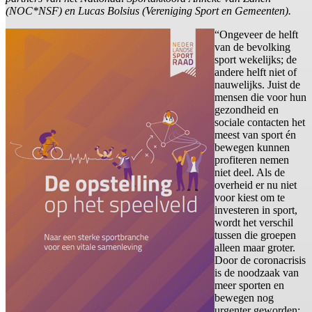
(NOC*NSF) en Lucas Bolsius (Vereniging Sport en Gemeenten).
“Ongeveer de helft
van de bevolking
sport wekelijks; de
andere helft niet of
nauwelijks. Juist de
mensen die voor hun
gezondheid en
sociale contacten het
meest van sport én
bewegen kunnen
profiteren nemen
niet deel. Als de
overheid er nu niet
voor kiest om te
investeren in sport,
wordt het verschil
tussen die groepen
alleen maar groter.
Door de coronacrisis
is de noodzaak van
meer sporten en
bewegen nog
urgenter geworden: