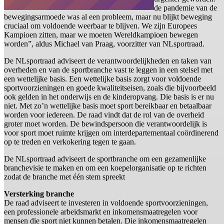
de pandemie van de
bewegingsarmoede was al een probleem, maar nu blijkt beweging
cruciaal om voldoende weerbaar te blijven. We zijn Europees
Kampioen zitten, maar we moeten Wereldkampioen bewegen
worden”, aldus Michael van Praag, voorzitter van NLsportraad.
De NLsportraad adviseert de verantwoordelijkheden en taken van
overheden en van de sportbranche vast te leggen in een stelsel met
een wettelijke basis. Een wettelijke basis zorgt voor voldoende
sportvoorzieningen en goede kwaliteitseisen, zoals die bijvoorbeeld
ook gelden in het onderwijs en de kinderopvang. Die basis is er nu
niet. Met zo’n wettelijke basis moet sport bereikbaar en betaalbaar
worden voor iedereen. De raad vindt dat de rol van de overheid
groter moet worden. De bewindspersoon die verantwoordelijk is
voor sport moet ruimte krijgen om interdepartementaal coördinerend
op te treden en verkokering tegen te gaan.
De NLsportraad adviseert de sportbranche om een gezamenlijke
branchevisie te maken en om een koepelorganisatie op te richten
zodat de branche met één stem spreekt
Versterking branche
De raad adviseert te investeren in voldoende sportvoorzieningen,
een professionele arbeidsmarkt en inkomensmaatregelen voor
mensen die sport niet kunnen betalen. Die inkomensmaatregelen