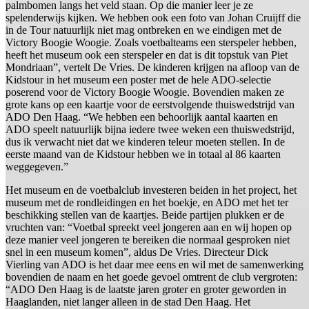
palmbomen langs het veld staan. Op die manier leer je ze
spelenderwijs kijken. We hebben ook een foto van Johan Cruijff die
in de Tour natuurlijk niet mag ontbreken en we eindigen met de
Victory Boogie Woogie. Zoals voetbalteams een sterspeler hebben,
heeft het museum ook een sterspeler en dat is dit topstuk van Piet
Mondriaan”, vertelt De Vries. De kinderen krijgen na afloop van de
Kidstour in het museum een poster met de hele ADO-selectie
poserend voor de Victory Boogie Woogie. Bovendien maken ze
grote kans op een kaartje voor de eerstvolgende thuiswedstrijd van
ADO Den Haag. “We hebben een behoorlijk aantal kaarten en
ADO speelt natuurlijk bijna iedere twee weken een thuiswedstrijd,
dus ik verwacht niet dat we kinderen teleur moeten stellen. In de
eerste maand van de Kidstour hebben we in totaal al 86 kaarten
weggegeven.”
Het museum en de voetbalclub investeren beiden in het project, het
museum met de rondleidingen en het boekje, en ADO met het ter
beschikking stellen van de kaartjes. Beide partijen plukken er de
vruchten van: “Voetbal spreekt veel jongeren aan en wij hopen op
deze manier veel jongeren te bereiken die normaal gesproken niet
snel in een museum komen”, aldus De Vries. Directeur Dick
Vierling van ADO is het daar mee eens en wil met de samenwerking
bovendien de naam en het goede gevoel omtrent de club vergroten:
“ADO Den Haag is de laatste jaren groter en groter geworden in
Haaglanden, niet langer alleen in de stad Den Haag. Het