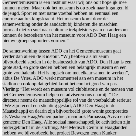
Gemeentemuseum is een instituut waar wij ons ooit hopelijk mee
kunnen meten. Maar ook het museum is op zoek naar ingangen bij
de jeugd. Sport en met name voetbal hebben nu eenmaal een
enorme aantrekkingskracht. Het museum komt door de
samenwerking onder de aandacht bij kinderen die misschien
normaal niet zo snel naar culturele trekpleisters gaan en andersom
kunnen de bezoekers van het museum voor ADO Den Haag een
nieuwe groep supporters vormen.”
De samenwerking tussen ADO en het Gemeentemuseum gaat
verder dan alleen de Kidstour. “Wij hebben als museum
bijvoorbeeld stoelen in de businessclub van ADO. Den Haag is een
grote stad, en grote steden hebben een belangrijk museum en een
grote voetbalclub. Het is logisch om met elkaar samen te werken”,
aldus De Vries. ADO werkt momenteel aan een museum in het
stadion en ook op dat gebied komt het contact goed van pas.
Vierling: “Het wordt een museum vol clubhistorie en de mensen van
het Gemeentemuseum helpen en adviseren ons daarbij. ” De
directeur neemt de maatschappelijke rol van de voetbalclub serieus:
“We zijn recent een stichting gestart, ADO Den Haag in de
Maatschappij en daarin zijn bijvoorbeeld grote woningcorporaties
als Vestia en HaagWonen partner, maar ook Parnassia, Azivo en de
gemeente Den Haag. Alle sociaal maatschappelijke activiteiten zijn
ondergebracht in de stichting. Met Medisch Centrum Haaglanden
hebben we bijvoorbeeld het project Bewegen tegen Kanker