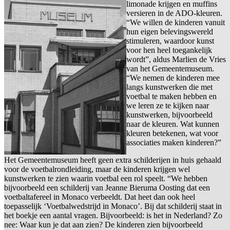
limonade krijgen en muffins
versieren in de ADO-kleuren.
“We willen de kinderen vanuit
hun eigen belevingswereld
stimuleren, waardoor kunst
voor hen heel toegankelijk
wordt”, aldus Marlien de Vries
van het Gemeentemuseum.
“We nemen de kinderen mee
langs kunstwerken die met
voetbal te maken hebben en
we leren ze te kijken naar
kunstwerken, bijvoorbeeld
naar de kleuren. Wat kunnen
kleuren betekenen, wat voor
associaties maken kinderen?”
Het Gemeentemuseum heeft geen extra schilderijen in huis gehaald
voor de voetbalrondleiding, maar de kinderen krijgen wel
kunstwerken te zien waarin voetbal een rol speelt. “We hebben
bijvoorbeeld een schilderij van Jeanne Bieruma Oosting dat een
voetbaltafereel in Monaco verbeeldt. Dat heet dan ook heel
toepasselijk ‘Voetbalwedstrijd in Monaco’. Bij dat schilderij staat in
het boekje een aantal vragen. Bijvoorbeeld: is het in Nederland? Zo
nee: Waar kun je dat aan zien? De kinderen zien bijvoorbeeld